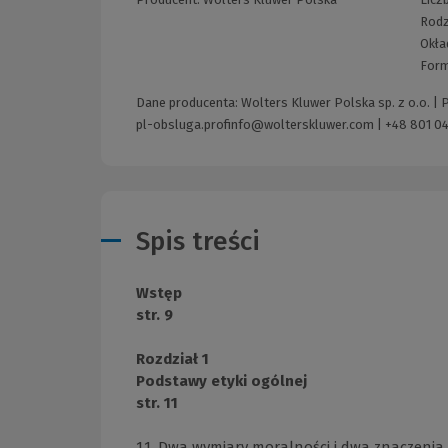
Rodz
Okła
Form
Dane producenta: Wolters Kluwer Polska sp. z o.o. |
pl-obsluga.profinfo@wolterskluwer.com
|
+48 801 04
Spis treści
Wstęp
str. 9
Rozdział 1
Podstawy etyki ogólnej
str. 11
1.1. Dwa wymiary moralności i dwa znaczenia