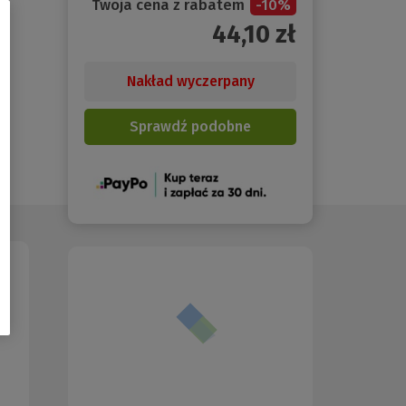
Twoja cena z rabatem
-
10
%
44,10
zł
Nakład wyczerpany
Sprawdź podobne
(Nowe
okno)