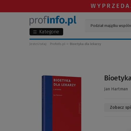
Kategorie
Jesteś tutaj:
Profinfo.pl
Bioetyka dla lekarzy
(Link
Bioetyka
do
innej
Jan Hartman
strony)
Zobacz spi