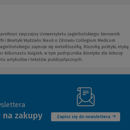
profesor zwyczajny Uniwersytetu Jagiellońskiego; kierownik
fii i Bioetyki Wydziału Nauk o Zdrowiu Collegium Medicum
giellońskiego; zajmuje się metafilozofią, filozofią polityki, etyką
tor kilkunastu książek, w tym podręcznika
Bioetyka dla lekarzy
ielu artykułów i tekstów publicystycznych.
slettera
(Nowe
ł na zakupy
okno)
Zapisz się do newslettera