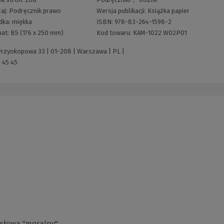
aj:
Podręcznik prawo
Wersja publikacji:
Książka papier
dka:
miękka
ISBN:
978-83-264-1598-2
at:
B5 (176 x 250 mm)
Kod towaru:
KAM-1022 W02P01
 Przyokopowa 33 | 01-208 | Warszawa | PL |
 45 45
 słowa "moralny"