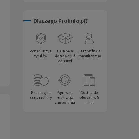
Dlaczego Profinfo.pl?
Ponad 10 tys.
Darmowa
Czat online z
tytułów
dostawa już
konsultantem
od 180zł
Promocyjne
Sprawna
Dostęp do
ceny i rabaty
realizacja
ebooka w 5
zamówienia
minut