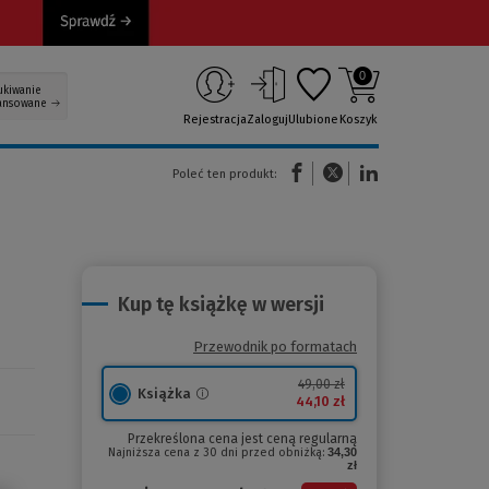
0
ukiwanie
ansowane
Rejestracja
Zaloguj
Ulubione
Koszyk
(Nowe okno)
(Link do innej strony)
(Link do innej strony)
Poleć ten produkt:
Kup tę książkę w wersji
Przewodnik po formatach
49,00 zł
Książka
44,10 zł
Przekreślona cena jest ceną regularną
Najniższa cena z 30 dni przed obniżką:
34,30
zł