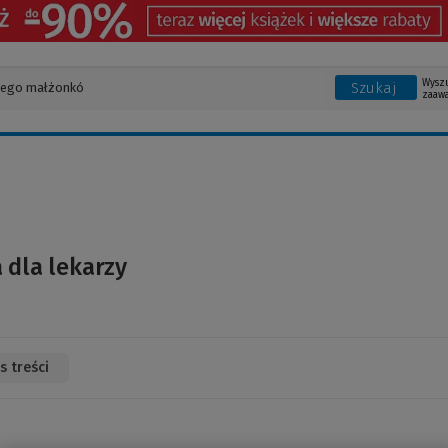
Wysz
Szukaj
zaaw
 dla lekarzy
s treści