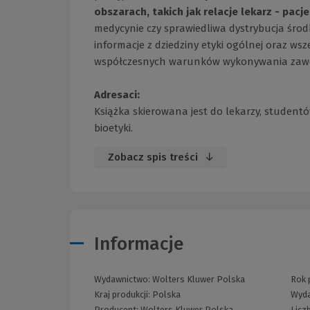
obszarach, takich jak relacje lekarz - pacj
medycynie czy sprawiedliwa dystrybucja śro
informacje z dziedziny etyki ogólnej oraz ws
współczesnych warunków wykonywania zaw
Adresaci:
Książka skierowana jest do lekarzy, stude
bioetyki.
Zobacz spis treści
Informacje
Wydawnictwo:
Wolters Kluwer Polska
Rok p
Kraj produkcji: Polska
Wyda
Producent:
Wolters Kluwer Polska
Licz