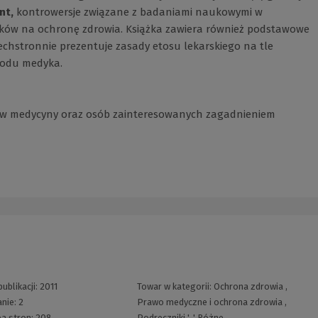
ent,
kontrowersje związane z badaniami naukowymi w
dków na ochronę zdrowia. Książka zawiera również podstawowe
zechstronnie prezentuje zasady etosu lekarskiego na tle
odu medyka.
ntów medycyny oraz osób zainteresowanych zagadnieniem
ublikacji:
2011
Towar w kategorii:
Ochrona zdrowia
,
nie:
2
Prawo medyczne i ochrona zdrowia
,
ba stron:
208
Podręczniki
', '
Różne