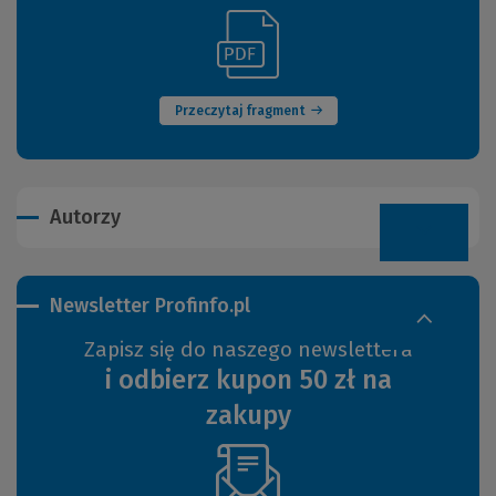
(Link
(Nowe
do
okno)
innej
strony)
Przeczytaj fragment
Autorzy
Newsletter Profinfo.pl
Zapisz się do naszego newslettera
i odbierz kupon 50 zł na
zakupy
(Nowe