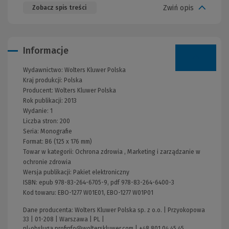
Zwiń opis
Zobacz spis treści
Informacje
Wydawnictwo:
Wolters Kluwer Polska
Kraj produkcji: Polska
Producent:
Wolters Kluwer Polska
Rok publikacji:
2013
Wydanie:
1
Liczba stron:
200
Seria:
Monografie
Format:
B6 (125 x 176 mm)
Towar w kategorii:
Ochrona zdrowia
,
Marketing i zarządzanie w
ochronie zdrowia
Wersja publikacji:
Pakiet elektroniczny
ISBN:
epub 978-83-264-6705-9, pdf 978-83-264-6400-3
Kod towaru:
EBO-1277 W01E01, EBO-1277 W01P01
Dane producenta: Wolters Kluwer Polska sp. z o.o. | Przyokopowa
33 | 01-208 | Warszawa | PL |
pl-obsluga.profinfo@wolterskluwer.com
|
+48 801 04 45 45