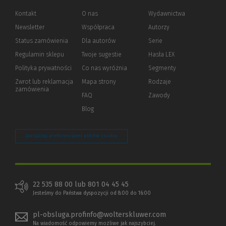
Kontakt
O nas
Wydawnictwa
Newsletter
Współpraca
Autorzy
Status zamówienia
Dla autorów
(Nowe
(Link
Serie
okno)
do
Regulamin sklepu
Twoje sugestie
Hasła LEX
innej
strony)
Polityka prywatności
(Nowe
(Link
Co nas wyróżnia
Segmenty
okno)
do
Zwrot lub reklamacja
Mapa strony
Rodzaje
innej
zamówienia
strony)
FAQ
Zawody
Blog
Zarządzaj preferencjami plików cookie
22 535 88 00 lub 801 04 45 45
Jesteśmy do Państwa dyspozycji od 8:00 do 16:00
pl-obsluga.profinfo@wolterskluwer.com
Na wiadomość odpowiemy możliwe jak najszybciej.