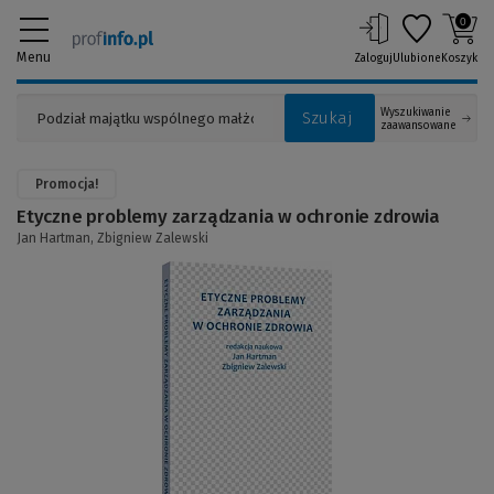
0
Menu
Zaloguj
Ulubione
Koszyk
Wyszukiwanie
Szukaj
zaawansowane
Promocja!
Etyczne problemy zarządzania w ochronie zdrowia
Jan Hartman,
Zbigniew Zalewski
(Link
do
innej
strony)