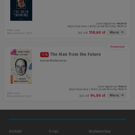
Cena regularna:
166,95 zł
Najniższa cena z 30 dni przed obniżką:
166,95 zł
Allen Lane
158,60 zł
Więcej
Już od:
Rok publikacji: 2023
Promocja!
The Man from the Future
-5 %
Ananyo Bhattacharya
Cena regularna:
99,00 zł
Najniższa cena z 30 dni przed obniżką:
99,00 zł
Allen Lane
94,06 zł
Więcej
Już od:
Rok publikacji: 2022
Kontakt
O nas
Wydawnictwa