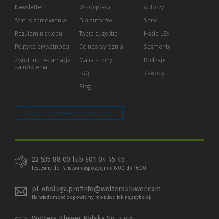
Newsletter
Współpraca
Autorzy
Status zamówienia
Dla autorów
(Nowe
(Link
Serie
okno)
do
Regulamin sklepu
Twoje sugestie
Hasła LEX
innej
strony)
Polityka prywatności
(Nowe
(Link
Co nas wyróżnia
Segmenty
okno)
do
Zwrot lub reklamacja
Mapa strony
Rodzaje
innej
zamówienia
strony)
FAQ
Zawody
Blog
Zarządzaj preferencjami plików cookie
22 535 88 00 lub 801 04 45 45
Jesteśmy do Państwa dyspozycji od 8:00 do 16:00
pl-obsluga.profinfo@wolterskluwer.com
Na wiadomość odpowiemy możliwe jak najszybciej.
Wolters Kluwer Polska Sp. z o.o.