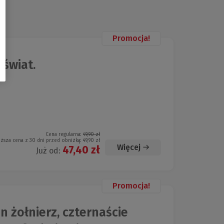
Promocja!
świat.
Cena regularna:
49,90 zł
iższa cena z 30 dni przed obniżką:
49,90 zł
Więcej
47,40 zł
Już od:
Promocja!
 żołnierz, czternaście