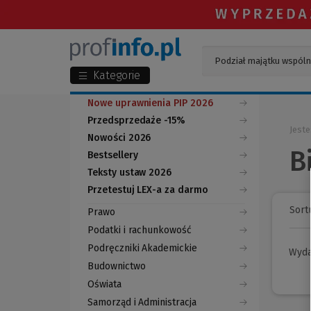
Kategorie
Nowe uprawnienia PIP 2026
Przedsprzedaże -15%
Jeste
Nowości 2026
B
Bestsellery
Teksty ustaw 2026
Przetestuj LEX-a za darmo
(Nowe
(Link
okno)
do
Sortu
Prawo
innej
strony)
Podatki i rachunkowość
Podręczniki Akademickie
Wyd
Budownictwo
Oświata
Samorząd i Administracja