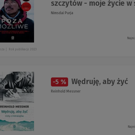
szczytów - moje życie w 
Nimsdai Purja
Najni
oża
Rok publikacji: 2023
Wędruję, aby żyć
-5 %
Reinhold Messner
Najn