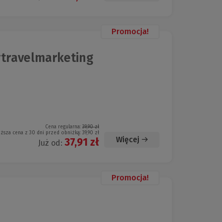
Promocja!
travelmarketing
Cena regularna:
39,90 zł
iższa cena z 30 dni przed obniżką:
39,90 zł
Więcej
37,91 zł
Już od:
Promocja!