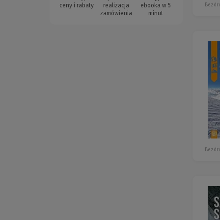
Bezdr
ceny i rabaty
realizacja
ebooka w 5
zamówienia
minut
Bezdr