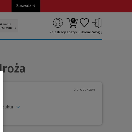
0
ukiwanie
ansowane
Rejestracja
Koszyk
Ulubione
Zaloguj
droża
5 produktów
roduktu