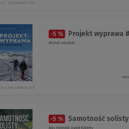
oża
Rok publikacji: 2022
Projekt wyprawa #
-5 %
Michał Leksiński
Najn
oża
Rok publikacji: 2021
Samotność solisty
-5 %
Alex Honnold, David Roberts