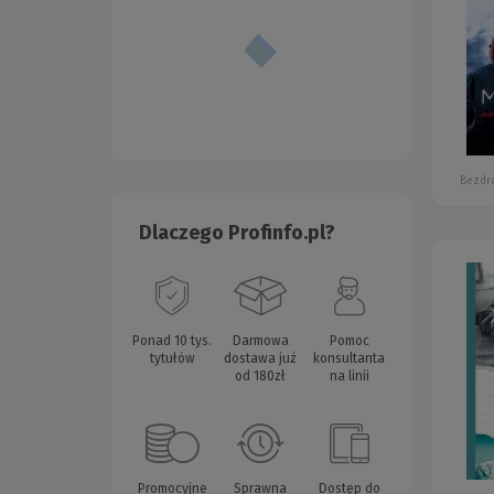
Bezdr
Dlaczego Profinfo.pl?
Ponad 10 tys.
Darmowa
Pomoc
tytułów
dostawa już
konsultanta
od 180zł
na linii
Promocyjne
Sprawna
Dostęp do