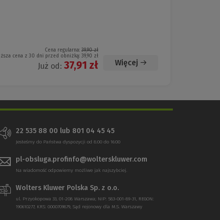
Cena regularna:
39,90 zł
iższa cena z 30 dni przed obniżką:
39,90 zł
Więcej
37,91 zł
Już od:
22 535 88 00 lub 801 04 45 45
Jesteśmy do Państwa dyspozycji od 8:00 do 16:00
pl-obsluga.profinfo@wolterskluwer.com
Na wiadomość odpowiemy możliwe jak najszybciej.
Wolters Kluwer Polska Sp. z o.o.
ul. Przyokopowa 33, 01-208 Warszawa; NIP: 583-001-89-31, REGON:
190610277, KRS: 0000709879, Sąd rejonowy dla M.S. Warszawy