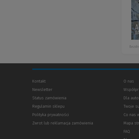
Bezdr
Kontakt
O nas
Newsletter
Współpr
Status zamówienia
Dla aut
Regulamin sklepu
Twoje s
Polityka prywatności
(Nowe
(Link
Co nas 
okno)
do
Zwrot lub reklamacja zamówienia
Mapa st
innej
strony)
FAQ