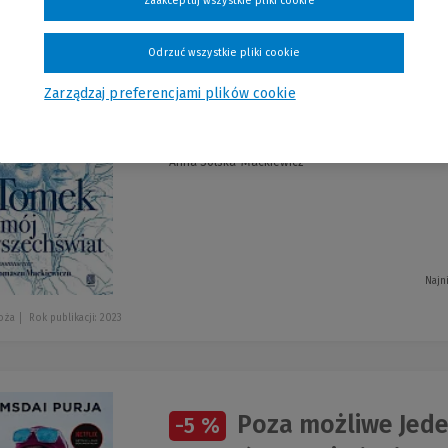
Zaakceptuj wszystkie pliki cookie
szystkie produkty
Odrzuć wszystkie pliki cookie
Zarządzaj preferencjami plików cookie
Tomek, mój wszech
-5 %
Anna Solska-Mackiewicz
Najn
oża
Rok publikacji: 2023
Poza możliwe Jeden
-5 %