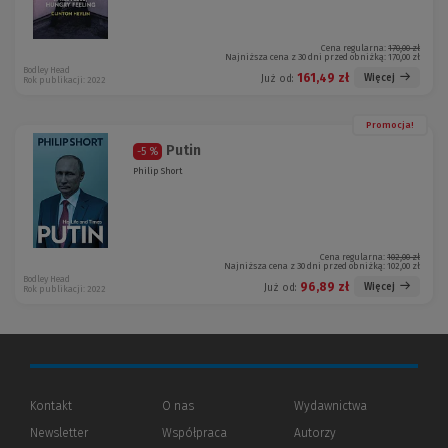
Cena regularna:
170,00 zł
Najniższa cena z 30 dni przed obniżką:
170,00 zł
Bodley Head
161,49 zł
Więcej
Już od:
Rok publikacji: 2022
Promocja!
Putin
-5 %
Philip Short
Cena regularna:
102,00 zł
Najniższa cena z 30 dni przed obniżką:
102,00 zł
Bodley Head
96,89 zł
Więcej
Już od:
Rok publikacji: 2022
Kontakt
O nas
Wydawnictwa
Newsletter
Współpraca
Autorzy