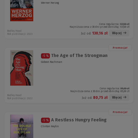
Werner Herzog
Cena regularna:
137,00 zł
Najniższa cena z 30 dni przed obniżką:
137,00 zł
Bodley Head
130,16 zł
Więcej
Już od:
Rok publikacji: 2023
Promocja!
The Age of The Strongman
-5 %
Gideon Rachman
Cena regularna:
85,00 zł
Najniższa cena z 30 dni przed obniżką:
85,00 zł
Bodley Head
80,75 zł
Więcej
Już od:
Rok publikacji: 2022
Promocja!
A Restless Hungry Feeling
-5 %
Clinton Heylin