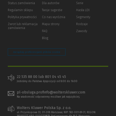
Status zamówienia
Dla autorów
(Nowe
(Link
Serie
okno)
do
Regulamin sklepu
Twoje sugestie
Hasła LEX
innej
strony)
Polityka prywatności
(Nowe
(Link
Co nas wyróżnia
Segmenty
okno)
do
Zwrot lub reklamacja
Mapa strony
Rodzaje
innej
zamówienia
strony)
FAQ
Zawody
Blog
Zarządzaj preferencjami plików cookie
22 535 88 00 lub 801 04 45 45
Jesteśmy do Państwa dyspozycji od 8:00 do 16:00
pl-obsluga.profinfo@wolterskluwer.com
Na wiadomość odpowiemy możliwe jak najszybciej.
Wolters Kluwer Polska Sp. z o.o.
ul. Przyokopowa 33, 01-208 Warszawa; NIP: 583-001-89-31, REGON: