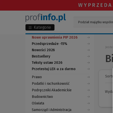
Kategorie
Nowe uprawnienia PIP 2026
Przedsprzedaże -15%
Jeste
Nowości 2026
B
Bestsellery
Teksty ustaw 2026
Przetestuj LEX-a za darmo
(Nowe
(Link
okno)
do
Sortu
Prawo
innej
strony)
Podatki i rachunkowość
Podręczniki Akademickie
Wyd
Budownictwo
Oświata
Samorząd i Administracja