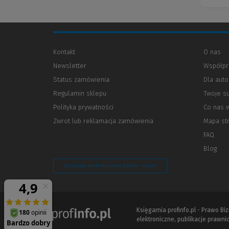
Kontakt
O nas
Newsletter
Współpr
Status zamówienia
Dla aut
Regulamin sklepu
Twoje s
Polityka prywatności
(Nowe
(Link
Co nas 
okno)
do
Zwrot lub reklamacja zamówienia
Mapa st
innej
strony)
FAQ
Blog
Zarządzaj preferencjami plików cookie
Księgarnia profinfo.pl - Prawo B
elektroniczne, publikacje prawnic