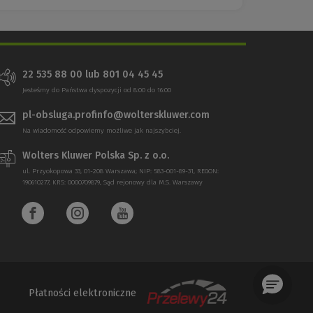
22 535 88 00 lub 801 04 45 45
Jesteśmy do Państwa dyspozycji od 8:00 do 16:00
pl-obsluga.profinfo@wolterskluwer.com
Na wiadomość odpowiemy możliwe jak najszybciej.
Wolters Kluwer Polska Sp. z o.o.
ul. Przyokopowa 33, 01-208 Warszawa; NIP: 583-001-89-31, REGON:
190610277, KRS: 0000709879, Sąd rejonowy dla M.S. Warszawy
Płatności elektroniczne
(Nowe
(Link