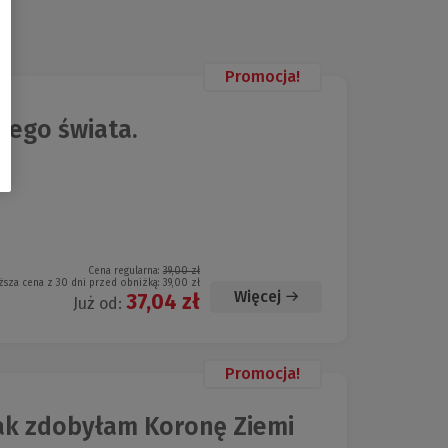
Promocja!
jego świata.
Cena regularna:
39,00 zł
ższa cena z 30 dni przed obniżką:
39,00 zł
Więcej
37,04 zł
Już od:
Promocja!
jak zdobyłam Koronę Ziemi