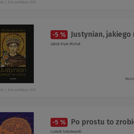
dit
Rok publikacji: 2023
Justynian, jakiego 
-5 %
Jakub Krym Michał
Najni
dit
Rok publikacji: 2023
Po prostu to zrobi
-5 %
Ludwik Sobolewski