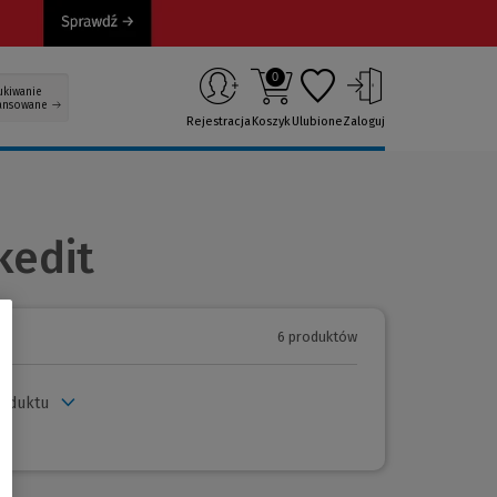
0
ukiwanie
ansowane
Rejestracja
Koszyk
Ulubione
Zaloguj
kedit
6 produktów
roduktu