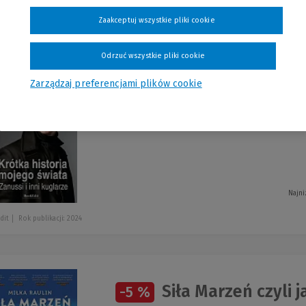
szystkie produkty
Zaakceptuj wszystkie pliki cookie
Odrzuć wszystkie pliki cookie
Zarządzaj preferencjami plików cookie
Krótka historia mo
-5 %
Marek Ratajczak
Najni
dit
Rok publikacji: 2024
Siła Marzeń czyli 
-5 %