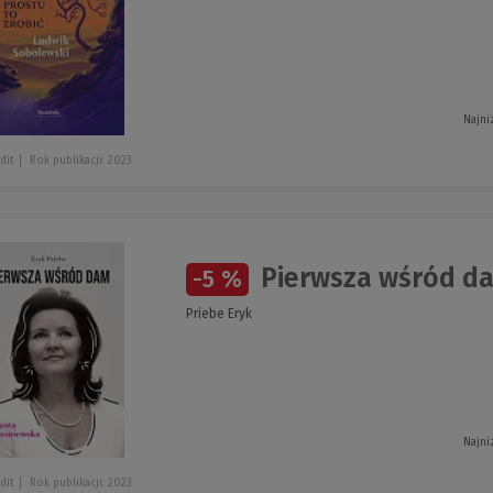
Najni
dit
Rok publikacji: 2023
Pierwsza wśród d
-5 %
Priebe Eryk
Najni
dit
Rok publikacji: 2023