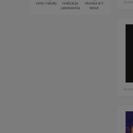
Booke
ceny i rabaty
realizacja
ebooka w 5
zamówienia
minut
Booke