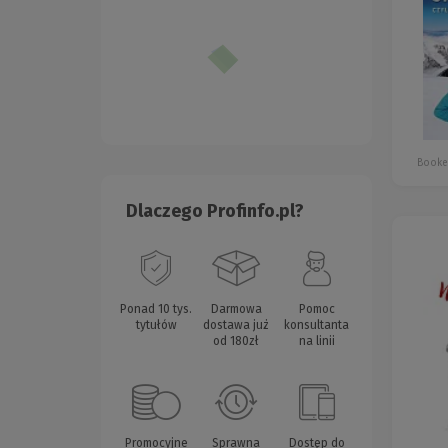
Booke
Dlaczego Profinfo.pl?
Ponad 10 tys.
Darmowa
Pomoc
tytułów
dostawa już
konsultanta
od 180zł
na linii
Promocyjne
Sprawna
Dostęp do