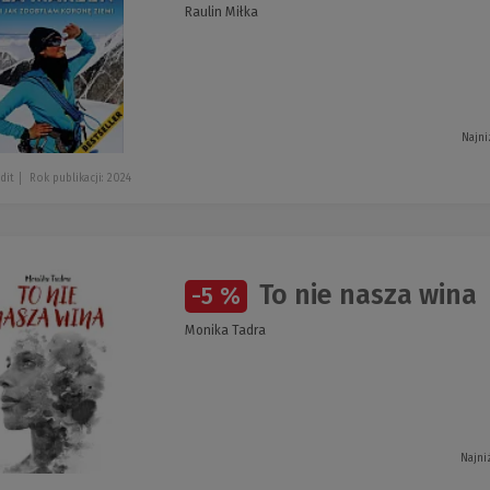
Raulin Miłka
Najni
dit
Rok publikacji: 2024
To nie nasza wina
-5 %
Monika Tadra
Najni