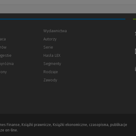
Wydawnictwa
aca
Autorzy
orów
(Nowe
(Link
Serie
okno)
do
ugestie
Hasła LEX
innej
strony)
wyróżnia
Segmenty
rony
Rodzaje
Zawody
iznes Finanse, Książki prawnicze, Książki ekonomiczne, czasopisma, publikacje
ze on-line.