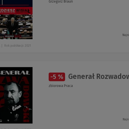
Grzegorz Braun
Najn
l
Rok publikacji: 2021
Generał Rozwadow
-5 %
zbiorowa Praca
Najn