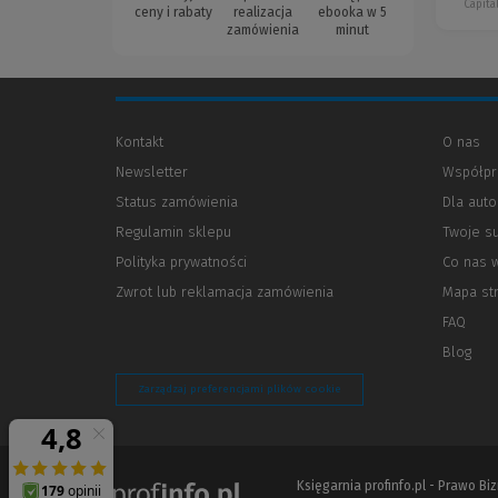
Capita
ceny i rabaty
realizacja
ebooka w 5
zamówienia
minut
Kontakt
O nas
Newsletter
Współpr
Status zamówienia
Dla aut
Regulamin sklepu
Twoje s
Polityka prywatności
(Nowe
(Link
Co nas 
okno)
do
Zwrot lub reklamacja zamówienia
Mapa st
innej
strony)
FAQ
Blog
Zarządzaj preferencjami plików cookie
Księgarnia profinfo.pl - Prawo B