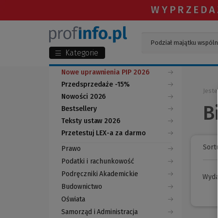
Kategorie
Nowe uprawnienia PIP 2026
Przedsprzedaże -15%
Jeste
Nowości 2026
B
Bestsellery
Teksty ustaw 2026
Przetestuj LEX-a za darmo
(Nowe
(Link
okno)
do
Sortu
Prawo
innej
strony)
Podatki i rachunkowość
Podręczniki Akademickie
Wyd
Budownictwo
Oświata
Samorząd i Administracja