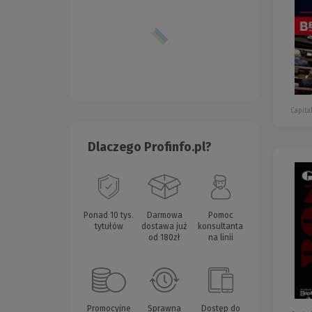
Capita
Dlaczego Profinfo.pl?
Ponad 10 tys.
Darmowa
Pomoc
tytułów
dostawa już
konsultanta
od 180zł
na linii
Promocyjne
Sprawna
Dostęp do