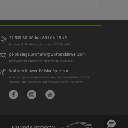
22 535 88 00 lub 801 04 45 45
Jesteśmy do Państwa dyspozycji od 8:00 do 16:00
pl-obsluga.profinfo@wolterskluwer.com
Na wiadomość odpowiemy możliwe jak najszybciej.
Wolters Kluwer Polska Sp. z o.o.
ul. Przyokopowa 33, 01-208 Warszawa; NIP: 583-001-89-31, REGON:
190610277, KRS: 0000709879, Sąd rejonowy dla M.S. Warszawy
Płatności elektroniczne