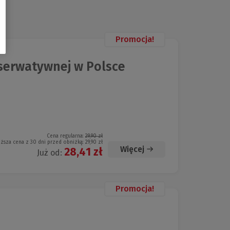
Promocja!
serwatywnej w Polsce
Cena regularna:
29,90 zł
iższa cena z 30 dni przed obniżką:
29,90 zł
Więcej
28,41 zł
Już od:
Promocja!