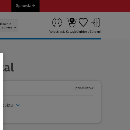
0
ukiwanie
ansowane
Rejestracja
Koszyk
Ulubione
Zaloguj
tal
3 produktów
roduktu