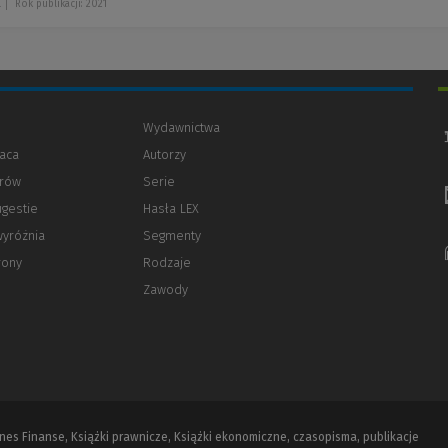
l
Rok publikacji: 2021
Wydawnictwa
aca
Autorzy
orów
(Nowe
(Link
Serie
okno)
do
ugestie
Hasła LEX
innej
strony)
wyróżnia
Segmenty
rony
Rodzaje
Zawody
iznes Finanse, Książki prawnicze, Książki ekonomiczne, czasopisma, publikacje