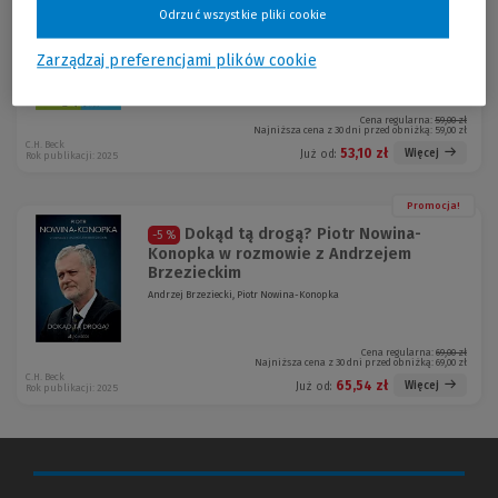
Listy do młodego prawnika
-10 %
Odrzuć wszystkie pliki cookie
Alan Dershowitz
Zarządzaj preferencjami plików cookie
Cena regularna:
59,00 zł
Najniższa cena z 30 dni przed obniżką:
59,00 zł
C.H. Beck
53,10 zł
Więcej
Już od:
Rok publikacji: 2025
Promocja!
Dokąd tą drogą? Piotr Nowina-
-5 %
Konopka w rozmowie z Andrzejem
Brzezieckim
Andrzej Brzeziecki, Piotr Nowina-Konopka
Cena regularna:
69,00 zł
Najniższa cena z 30 dni przed obniżką:
69,00 zł
C.H. Beck
65,54 zł
Więcej
Już od:
Rok publikacji: 2025