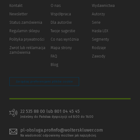
Kontakt
O nas
Wydawnictwa
Newsletter
Współpraca
Autorzy
Status zamówienia
Dla autorów
(Nowe
(Link
Serie
okno)
do
Regulamin sklepu
Twoje sugestie
Hasła LEX
innej
strony)
Polityka prywatności
(Nowe
(Link
Co nas wyróżnia
Segmenty
okno)
do
Zwrot lub reklamacja
Mapa strony
Rodzaje
innej
zamówienia
strony)
FAQ
Zawody
Blog
Zarządzaj preferencjami plików cookie
22 535 88 00 lub 801 04 45 45
Jesteśmy do Państwa dyspozycji od 8:00 do 16:00
pl-obsluga.profinfo@wolterskluwer.com
Na wiadomość odpowiemy możliwe jak najszybciej.