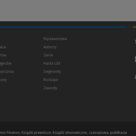
Wydawnictwa
aca
Autorzy
orów
(Nowe
(Link
Serie
okno)
do
ugestie
Hasła LEX
innej
strony)
wyróżnia
Segmenty
rony
Rodzaje
Zawody
iznes Finanse, Książki prawnicze, Książki ekonomiczne, czasopisma, publikacje