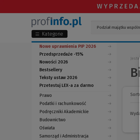
Kategorie
Nowe uprawnienia PIP 2026
Przedsprzedaże -15%
Jeste
Nowości 2026
B
Bestsellery
Teksty ustaw 2026
Przetestuj LEX-a za darmo
(Nowe
(Link
okno)
do
Sortu
Prawo
innej
strony)
Podatki i rachunkowość
Podręczniki Akademickie
Wyd
Budownictwo
Oświata
Samorząd i Administracja