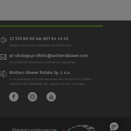
22 535 88 00 lub 801 04 45 45
Jesteśmy do Państwa dyspozycji od 8:00 do 16:00
pl-obsluga.profinfo@wolterskluwer.com
Na wiadomość odpowiemy możliwe jak najszybciej.
Wolters Kluwer Polska Sp. z o.o.
ul. Przyokopowa 33, 01-208 Warszawa; NIP: 583-001-89-31, REGON:
190610277, KRS: 0000709879, Sąd rejonowy dla M.S. Warszawy
Płatności elektroniczne