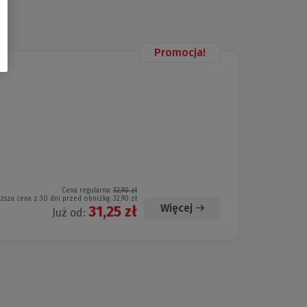
Promocja!
Cena regularna:
32,90 zł
iższa cena z 30 dni przed obniżką:
32,90 zł
Więcej
31,25 zł
Już od: