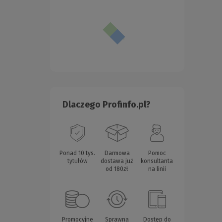
Dlaczego Profinfo.pl?
Ponad 10 tys.
Darmowa
Pomoc
tytułów
dostawa już
konsultanta
od 180zł
na linii
Promocyjne
Sprawna
Dostęp do