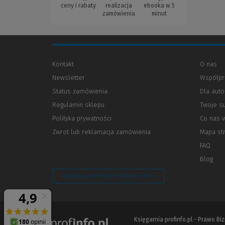
ceny i rabaty
realizacja
ebooka w 5
zamówienia
minut
Kontakt
O nas
Newsletter
Współpr
Status zamówienia
Dla aut
Regulamin sklepu
Twoje s
Polityka prywatności
(Nowe
(Link
Co nas 
okno)
do
Zwrot lub reklamacja zamówienia
Mapa st
innej
strony)
FAQ
Blog
Zarządzaj preferencjami plików cookie
Księgarnia profinfo.pl - Prawo B