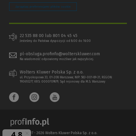
Zarządzaj preferencjami plików cookie
22 535 88 00 lub 801 04 45 45
Jesteśmy do Państwa dyspozycji od 8:00 do 16:00
pl-obsluga.profinfo@wolterskluwer.com
Na wiadomość odpowiemy możliwe jak najszybciej.
Wolters Kluwer Polska Sp. z o.o.
ul. Przyokopowa 33, 01-208 Warszawa; NIP: 583-001-89-31, REGON:
190610277, KRS: 0000709879, Sąd rejonowy dla M.S. Warszawy
Copyright 1997 - 2026 Wolters Kluwer Polska Sp. z o.o.