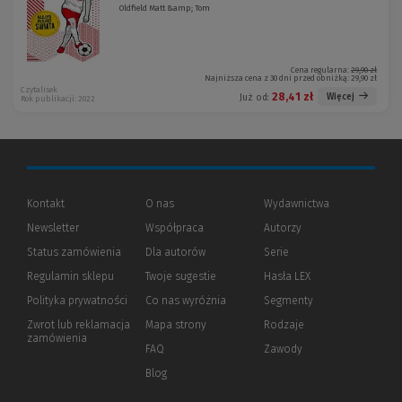
Oldfield Matt &amp; Tom
Cena regularna:
29,90 zł
Najniższa cena z 30 dni przed obniżką:
29,90 zł
Czytalisek
28,41 zł
Więcej
Już od:
Rok publikacji: 2022
Kontakt
O nas
Wydawnictwa
Newsletter
Współpraca
Autorzy
Status zamówienia
Dla autorów
(Nowe
(Link
Serie
okno)
do
Regulamin sklepu
Twoje sugestie
Hasła LEX
innej
strony)
Polityka prywatności
(Nowe
(Link
Co nas wyróżnia
Segmenty
okno)
do
Zwrot lub reklamacja
Mapa strony
Rodzaje
innej
zamówienia
strony)
FAQ
Zawody
Blog