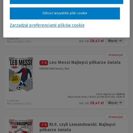
CR7, czyli Ronaldo. Najlepsi piłkarze
-5 %
świata
Oldfield Matt &amp; Tom
Odrzuć wszystkie pliki cookie
Zarządzaj preferencjami plików cookie
Cena regularna:
29,90 zł
Najniższa cena z 30 dni przed obniżką:
29,90 zł
Czytalisek
28,41 zł
Więcej
Już od:
Rok publikacji: 2022
Promocja!
Leo Messi Najlepsi piłkarze świata
-5 %
Oldfield Matt &amp; Tom
Cena regularna:
29,90 zł
Najniższa cena z 30 dni przed obniżką:
29,90 zł
Czytalisek
28,41 zł
Więcej
Już od:
Rok publikacji: 2022
Promocja!
RL9, czyli Lewandowski. Najlepsi
-5 %
piłkarze świata