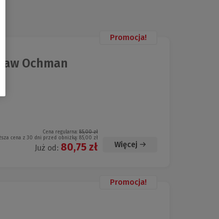
Promocja!
esław Ochman
Cena regularna:
85,00 zł
ższa cena z 30 dni przed obniżką:
85,00 zł
Więcej
80,75 zł
Już od:
Promocja!