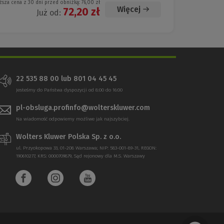
ższa cena z 30 dni przed obniżką:
76,00 zł
Więcej
72,20 zł
Już od:
22 535 88 00 lub 801 04 45 45
Jesteśmy do Państwa dyspozycji od 8:00 do 16:00
pl-obsluga.profinfo@wolterskluwer.com
Na wiadomość odpowiemy możliwe jak najszybciej.
Wolters Kluwer Polska Sp. z o.o.
ul. Przyokopowa 33, 01-208 Warszawa; NIP: 583-001-89-31, REGON:
190610277, KRS: 0000709879, Sąd rejonowy dla M.S. Warszawy