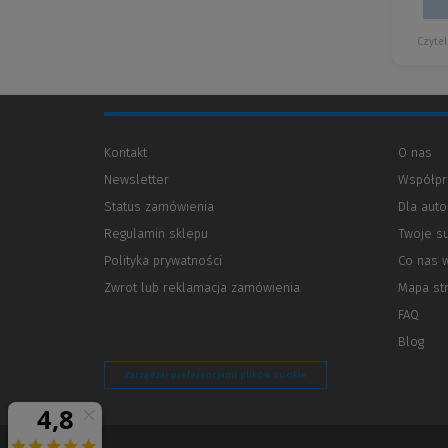
Czytel
Kontakt
O nas
Newsletter
Współpr
Status zamówienia
Dla aut
Regulamin sklepu
Twoje s
Polityka prywatności
(Nowe
(Link
Co nas 
okno)
do
Zwrot lub reklamacja zamówienia
Mapa st
innej
strony)
FAQ
Blog
Zarządzaj preferencjami plików cookie