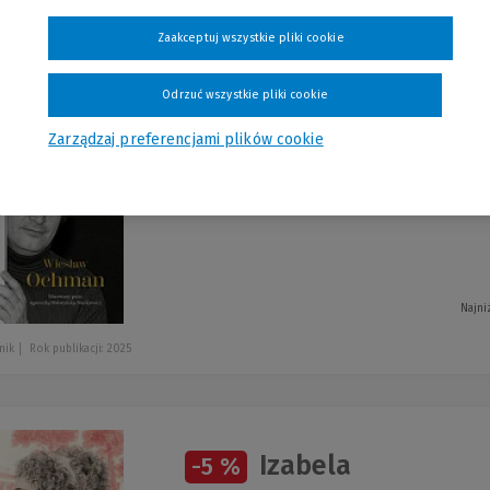
szystkie produkty
Zaakceptuj wszystkie pliki cookie
Odrzuć wszystkie pliki cookie
Artysta życia. Wi
-5 %
Zarządzaj preferencjami plików cookie
Agnieszka Malatyńska-Stankiewicz
Najni
nik
Rok publikacji: 2025
Izabela
-5 %