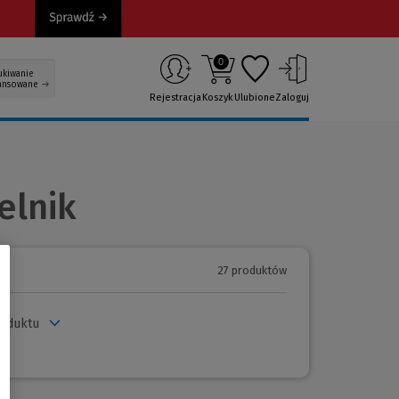
0
ukiwanie
ansowane
Rejestracja
Koszyk
Ulubione
Zaloguj
elnik
27 produktów
roduktu