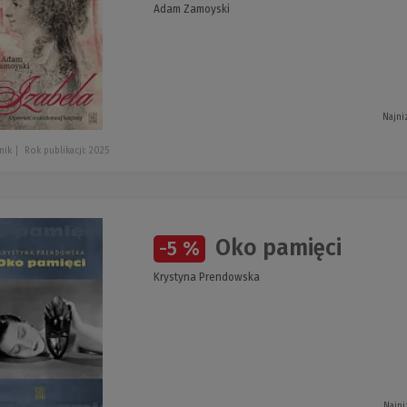
Adam Zamoyski
Najni
nik
Rok publikacji: 2025
Oko pamięci
-5 %
Krystyna Prendowska
Najni