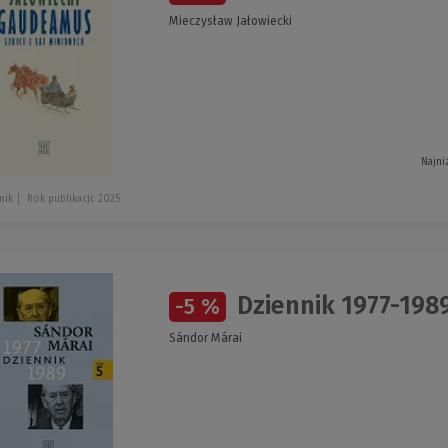
Mieczysław Jałowiecki
Najni
nik
Rok publikacji: 2025
Dziennik 1977-1989 
-5 %
Sándor Márai