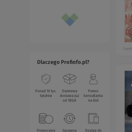
Czytel
Dlaczego Profinfo.pl?
Ponad 10 tys.
Darmowa
Pomoc
tytułów
dostawa już
konsultanta
od 180zł
na linii
Promocyjne
Sprawna
Dostęp do