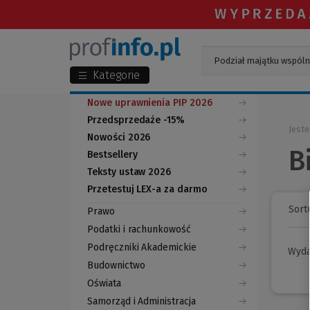
Kategorie
Nowe uprawnienia PIP 2026
Przedsprzedaże -15%
Jeste
Nowości 2026
B
Bestsellery
Teksty ustaw 2026
Przetestuj LEX-a za darmo
(Nowe
(Link
okno)
do
Sortu
Prawo
innej
strony)
Podatki i rachunkowość
Podręczniki Akademickie
Wyd
Budownictwo
Oświata
Samorząd i Administracja