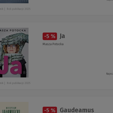
nik
Rok publikacji: 2025
Ja
-5 %
Masza Potocka
Najni
nik
Rok publikacji: 2025
Gaudeamus
-5 %