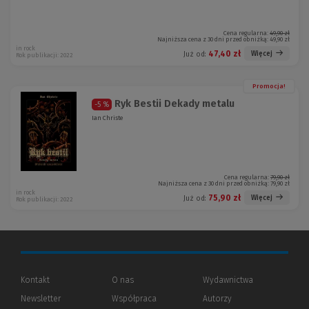
Cena regularna:
49,90 zł
Najniższa cena z 30 dni przed obniżką:
49,90 zł
in rock
47,40 zł
Więcej
Już od:
Rok publikacji: 2022
Promocja!
Ryk Bestii Dekady metalu
-5 %
Ian Christe
Cena regularna:
79,90 zł
Najniższa cena z 30 dni przed obniżką:
79,90 zł
in rock
75,90 zł
Więcej
Już od:
Rok publikacji: 2022
Kontakt
O nas
Wydawnictwa
Newsletter
Współpraca
Autorzy