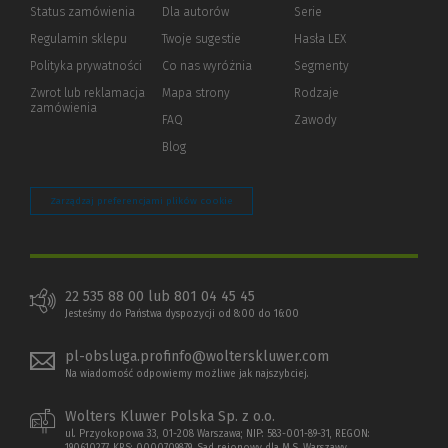
Status zamówienia
Dla autorów
(Nowe
(Link
Serie
okno)
do
Regulamin sklepu
Twoje sugestie
Hasła LEX
innej
strony)
Polityka prywatności
(Nowe
(Link
Co nas wyróżnia
Segmenty
okno)
do
Zwrot lub reklamacja
Mapa strony
Rodzaje
innej
zamówienia
strony)
FAQ
Zawody
Blog
Zarządzaj preferencjami plików cookie
22 535 88 00 lub 801 04 45 45
Jesteśmy do Państwa dyspozycji od 8:00 do 16:00
pl-obsluga.profinfo@wolterskluwer.com
Na wiadomość odpowiemy możliwe jak najszybciej.
Wolters Kluwer Polska Sp. z o.o.
ul. Przyokopowa 33, 01-208 Warszawa; NIP: 583-001-89-31, REGON: