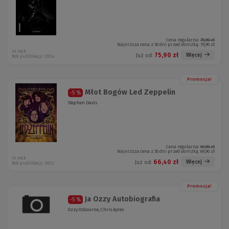
Cena regularna:
79,90 zł
Najniższa cena z 30 dni przed obniżką:
79,90 zł
in rock
75,90 zł
Więcej
Już od:
Rok publikacji: 2024
Promocja!
Młot Bogów Led Zeppelin
-5 %
Stephen Davis
Cena regularna:
69,90 zł
Najniższa cena z 30 dni przed obniżką:
69,90 zł
in rock
66,40 zł
Więcej
Już od:
Rok publikacji: 2022
Promocja!
Ja Ozzy Autobiografia
-5 %
Ozzy Osbourne, Chris Ayres