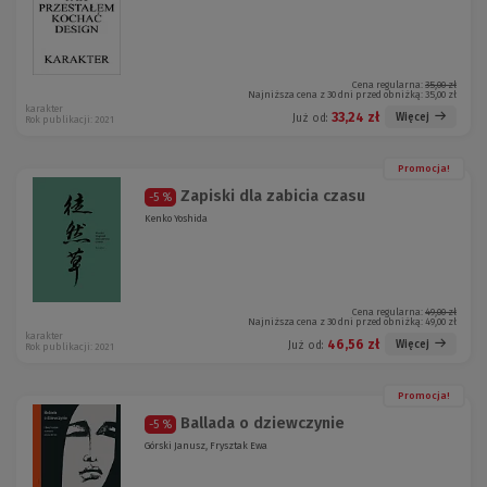
Cena regularna:
35,00 zł
Najniższa cena z 30 dni przed obniżką:
35,00 zł
karakter
33,24 zł
Więcej
Już od:
Rok publikacji: 2021
Promocja!
Zapiski dla zabicia czasu
-5 %
Kenko Yoshida
Cena regularna:
49,00 zł
Najniższa cena z 30 dni przed obniżką:
49,00 zł
karakter
46,56 zł
Więcej
Już od:
Rok publikacji: 2021
Promocja!
Ballada o dziewczynie
-5 %
Górski Janusz, Frysztak Ewa