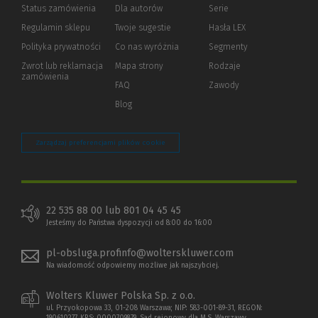
Status zamówienia
Dla autorów
(Nowe
(Link
Serie
okno)
do
Regulamin sklepu
Twoje sugestie
Hasła LEX
innej
strony)
Polityka prywatności
(Nowe
(Link
Co nas wyróżnia
Segmenty
okno)
do
Zwrot lub reklamacja
Mapa strony
Rodzaje
innej
zamówienia
strony)
FAQ
Zawody
Blog
Zarządzaj preferencjami plików cookie
22 535 88 00 lub 801 04 45 45
Jesteśmy do Państwa dyspozycji od 8:00 do 16:00
pl-obsluga.profinfo@wolterskluwer.com
Na wiadomość odpowiemy możliwe jak najszybciej.
Wolters Kluwer Polska Sp. z o.o.
ul. Przyokopowa 33, 01-208 Warszawa; NIP: 583-001-89-31, REGON: