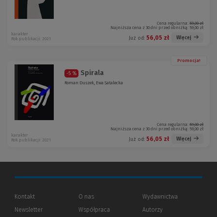
Cena regularna:
59,00 zł
Najniższa cena z 30 dni przed obniżką:
59,00 zł
karakter
56,05 zł
Więcej
Już od:
Rok publikacji: 2021
Promocja!
Spirala
-5 %
Roman Duszek, Ewa Satalecka
Cena regularna:
59,00 zł
Najniższa cena z 30 dni przed obniżką:
59,00 zł
karakter
56,05 zł
Więcej
Już od:
Rok publikacji: 2021
Kontakt
O nas
Wydawnictwa
Newsletter
Współpraca
Autorzy