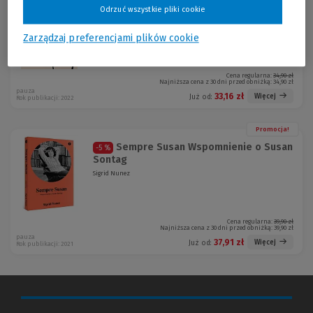
Zmagania i metamorfozy kobiety
-5 %
Odrzuć wszystkie pliki cookie
Edouard Louis
Zarządzaj preferencjami plików cookie
Cena regularna:
34,90 zł
Najniższa cena z 30 dni przed obniżką:
34,90 zł
pauza
33,16 zł
Więcej
Już od:
Rok publikacji: 2022
Promocja!
Sempre Susan Wspomnienie o Susan
-5 %
Sontag
Sigrid Nunez
Cena regularna:
39,90 zł
Najniższa cena z 30 dni przed obniżką:
39,90 zł
pauza
37,91 zł
Więcej
Już od:
Rok publikacji: 2021