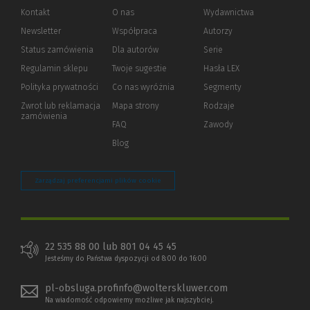
Kontakt
O nas
Wydawnictwa
Newsletter
Współpraca
Autorzy
Status zamówienia
Dla autorów
(Nowe
(Link
Serie
okno)
do
Regulamin sklepu
Twoje sugestie
Hasła LEX
innej
strony)
Polityka prywatności
(Nowe
(Link
Co nas wyróżnia
Segmenty
okno)
do
Zwrot lub reklamacja
Mapa strony
Rodzaje
innej
zamówienia
strony)
FAQ
Zawody
Blog
Zarządzaj preferencjami plików cookie
22 535 88 00 lub 801 04 45 45
Jesteśmy do Państwa dyspozycji od 8:00 do 16:00
pl-obsluga.profinfo@wolterskluwer.com
Na wiadomość odpowiemy możliwe jak najszybciej.