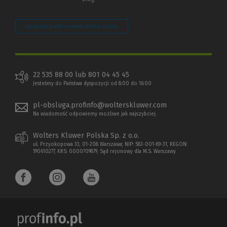
Zarządzaj preferencjami plików cookie
22 535 88 00 lub 801 04 45 45
Jesteśmy do Państwa dyspozycji od 8:00 do 16:00
pl-obsluga.profinfo@wolterskluwer.com
Na wiadomość odpowiemy możliwe jak najszybciej.
Wolters Kluwer Polska Sp. z o.o.
ul. Przyokopowa 33, 01-208 Warszawa; NIP: 583-001-89-31, REGON:
190610277, KRS: 0000709879, Sąd rejonowy dla M.S. Warszawy