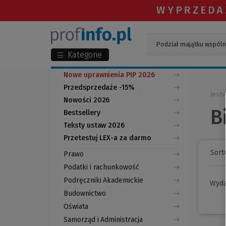
Kategorie
Nowe uprawnienia PIP 2026
Przedsprzedaże -15%
Jeste
Nowości 2026
B
Bestsellery
Teksty ustaw 2026
Przetestuj LEX-a za darmo
(Nowe
(Link
okno)
do
Sortu
Prawo
innej
strony)
Podatki i rachunkowość
Podręczniki Akademickie
Wyd
Budownictwo
Oświata
Samorząd i Administracja