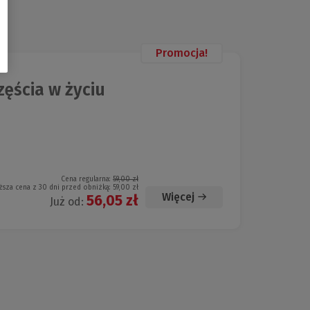
Promocja!
ęścia w życiu
Cena regularna:
59,00 zł
ższa cena z 30 dni przed obniżką:
59,00 zł
Więcej
56,05 zł
Już od: