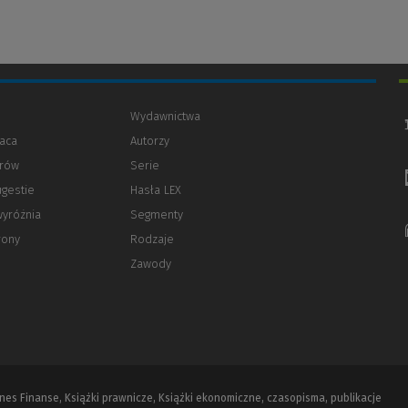
Wydawnictwa
aca
Autorzy
orów
(Nowe
(Link
Serie
okno)
do
ugestie
Hasła LEX
innej
strony)
wyróżnia
Segmenty
rony
Rodzaje
Zawody
iznes Finanse, Książki prawnicze, Książki ekonomiczne, czasopisma, publikacje