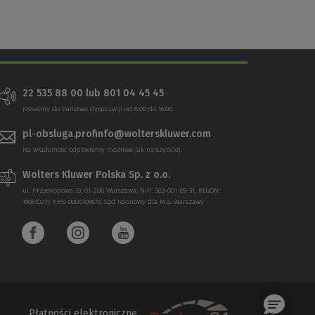
22 535 88 00 lub 801 04 45 45
Jesteśmy do Państwa dyspozycji od 8:00 do 16:00
pl-obsluga.profinfo@wolterskluwer.com
Na wiadomość odpowiemy możliwe jak najszybciej.
Wolters Kluwer Polska Sp. z o.o.
ul. Przyokopowa 33, 01-208 Warszawa; NIP: 583-001-89-31, REGON:
190610277, KRS: 0000709879, Sąd rejonowy dla M.S. Warszawy
Płatności elektroniczne