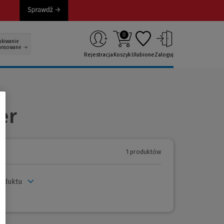
0
ukiwanie
ansowane
Rejestracja
Koszyk
Ulubione
Zaloguj
er
1 produktów
roduktu