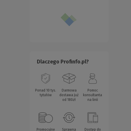
Dlaczego Profinfo.pl?
Ponad 10 tys.
Darmowa
Pomoc
tytułów
dostawa już
konsultanta
od 180zł
na linii
Promocyjne
Sprawna
Dostęp do