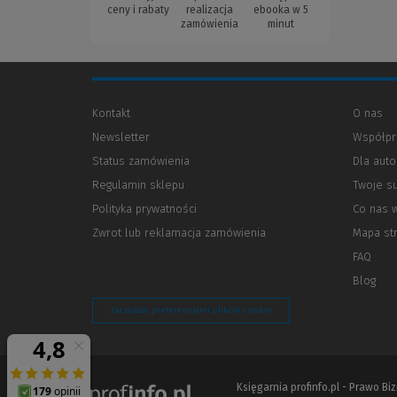
ceny i rabaty
realizacja
ebooka w 5
zamówienia
minut
Kontakt
O nas
Newsletter
Współpr
Status zamówienia
Dla aut
Regulamin sklepu
Twoje s
Polityka prywatności
(Nowe
(Link
Co nas 
okno)
do
Zwrot lub reklamacja zamówienia
Mapa st
innej
strony)
FAQ
Blog
Zarządzaj preferencjami plików cookie
Księgarnia profinfo.pl - Prawo B