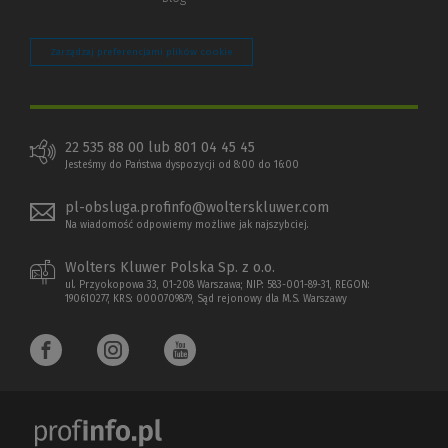
Zarządzaj preferencjami plików cookie
22 535 88 00 lub 801 04 45 45
Jesteśmy do Państwa dyspozycji od 8:00 do 16:00
pl-obsluga.profinfo@wolterskluwer.com
Na wiadomość odpowiemy możliwe jak najszybciej.
Wolters Kluwer Polska Sp. z o.o.
ul. Przyokopowa 33, 01-208 Warszawa; NIP: 583-001-89-31, REGON:
190610277, KRS: 0000709879, Sąd rejonowy dla M.S. Warszawy