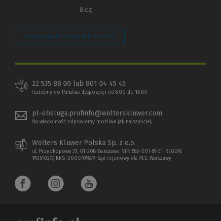
Blog
Zarządzaj preferencjami plików cookie
22 535 88 00 lub 801 04 45 45
Jesteśmy do Państwa dyspozycji od 8:00 do 16:00
pl-obsluga.profinfo@wolterskluwer.com
Na wiadomość odpowiemy możliwe jak najszybciej.
Wolters Kluwer Polska Sp. z o.o.
ul. Przyokopowa 33, 01-208 Warszawa; NIP: 583-001-89-31, REGON:
190610277, KRS: 0000709879, Sąd rejonowy dla M.S. Warszawy