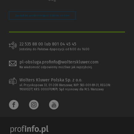
Zarządzaj preferencjami plików cookie
22 535 88 00 lub 801 04 45 45
Jesteśmy do Państwa dyspozycji od 8:00 do 16:00
pl-obsluga.profinfo@wolterskluwer.com
Na wiadomość odpowiemy możliwe jak najszybciej.
Wolters Kluwer Polska Sp. z o.o.
ul. Przyokopowa 33, 01-208 Warszawa; NIP: 583-001-89-31, REGON:
190610277, KRS: 0000709879, Sąd rejonowy dla M.S. Warszawy