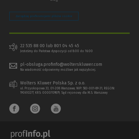
Zarządzaj preferencjami plików cookie
22 535 88 00 lub 801 04 45 45
Jesteśmy do Państwa dyspozycji od 8:00 do 16:00
pl-obsluga.profinfo@wolterskluwer.com
Na wiadomość odpowiemy możliwe jak najszybciej.
Wolters Kluwer Polska Sp. z o.o.
ul. Przyokopowa 33, 01-208 Warszawa; NIP: 583-001-89-31, REGON:
190610277, KRS: 0000709879, Sąd rejonowy dla M.S. Warszawy