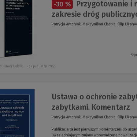
Przygotowanie i r
-30 %
zakresie dróg publiczn
Patrycja Antoniak, Maksymilian Cherka, Filip Elżan
Najn
s Kluwer Polska
Rok publikacji: 2012
Ustawa o ochronie zaby
zabytkami. Komentarz
Patrycja Antoniak, Maksymilian Cherka, Filip Elżan
Publikacja ta jest pierwszym komentarzem do usta
uwzględniającym zmiany wprowadzone nowelizacja 