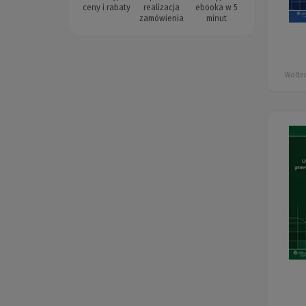
ceny i rabaty
realizacja
ebooka w 5
zamówienia
minut
Wolter