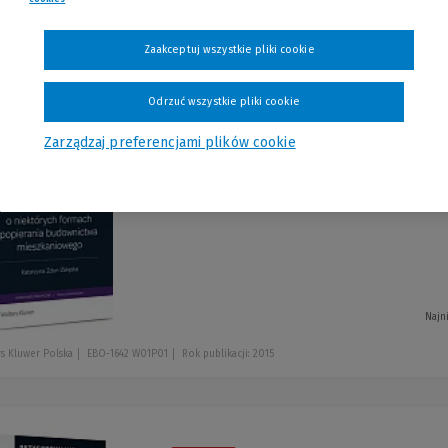
szystkie produkty
Zaakceptuj wszystkie pliki cookie
Odrzuć wszystkie pliki cookie
Ustawa o niektór
-30 %
Zarządzaj preferencjami plików cookie
budownictwa mieszkani
Katarzyna Zdun-Załęska
Najn
s Kluwer Polska
EBO-1642 W01P01
Rok publikacji: 2015