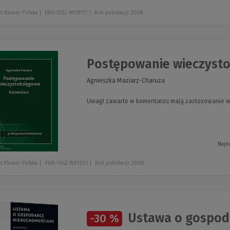
s Kluwer Polska
EBO-0122 W01P01
Rok publikacji: 2008
Postępowanie wieczyst
Agnieszka Maziarz-Charuza
Uwagi zawarte w komentarzu mają zastosowanie w
Najn
s Kluwer Polska
KAM-1042 W01Z01
Rok publikacji: 2008
Ustawa o gospoda
-30 %