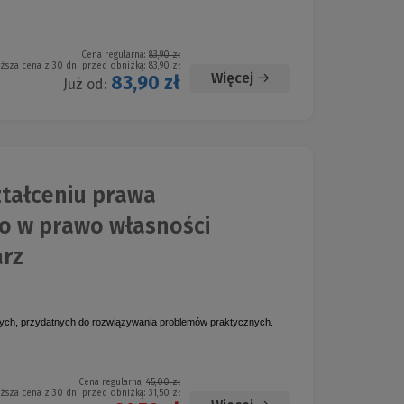
Cena regularna:
83,90 zł
iższa cena z 30 dni przed obniżką:
83,90 zł
Więcej
83,90 zł
Już od:
tałceniu prawa
o w prawo własności
arz
ych, przydatnych do rozwiązywania problemów praktycznych.
Cena regularna:
45,00 zł
iższa cena z 30 dni przed obniżką:
31,50 zł