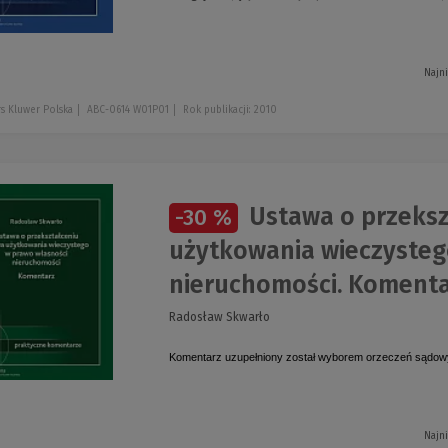
Najn
s Kluwer Polska
ABC-0614 W01P01
Rok publikacji: 2010
Ustawa o przeksz
-30 %
użytkowania wieczysteg
nieruchomości. Koment
Radosław Skwarło
Komentarz uzupełniony został wyborem orzeczeń sądow
Najn