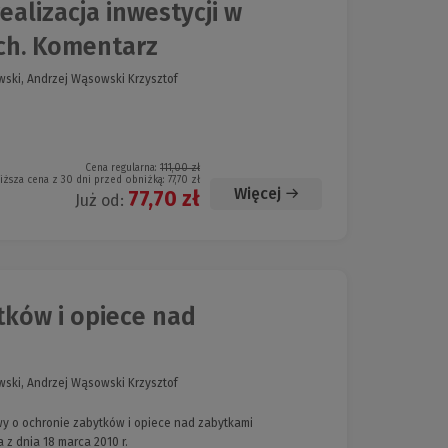
ealizacja inwestycji w
ych. Komentarz
owski, Andrzej Wąsowski Krzysztof
Cena regularna:
111,00 zł
iższa cena z 30 dni przed obniżką:
77,70 zł
Więcej
77,70 zł
Już od:
tków i opiece nad
owski, Andrzej Wąsowski Krzysztof
wy o ochronie zabytków i opiece nad zabytkami
z dnia 18 marca 2010 r.