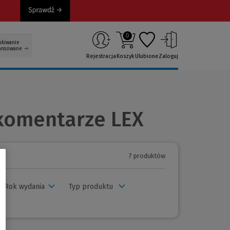
0
ukiwanie
ansowane
Rejestracja
Koszyk
Ulubione
Zaloguj
komentarze LEX
7 produktów
Rok wydania
Typ produktu