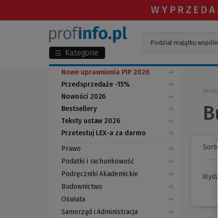
Kategorie
Nowe uprawnienia PIP 2026
Przedsprzedaże -15%
Jeste
Nowości 2026
B
Bestsellery
Teksty ustaw 2026
Przetestuj LEX-a za darmo
(Nowe
(Link
okno)
do
Sortu
Prawo
innej
strony)
Podatki i rachunkowość
Podręczniki Akademickie
Wyd
Budownictwo
Oświata
Samorząd i Administracja