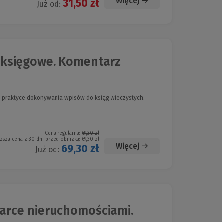
Więcej
31,50 zł
Już od:
oksięgowe. Komentarz
 praktyce dokonywania wpisów do ksiąg wieczystych.
Cena regularna:
69,30 zł
iższa cena z 30 dni przed obniżką:
69,30 zł
Więcej
69,30 zł
Już od:
rce nieruchomościami.