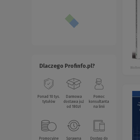
Dlaczego Profinfo.pl?
Wolter
Ponad 10 tys.
Darmowa
Pomoc
tytułów
dostawa już
konsultanta
od 180zł
na linii
Promocyjne
Sprawna
Dostęp do