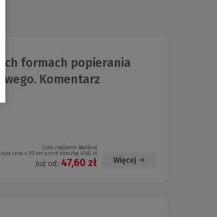
ych formach popierania
owego. Komentarz
Cena regularna:
68,00 zł
iższa cena z 30 dni przed obniżką:
47,60 zł
Więcej
47,60 zł
Już od: