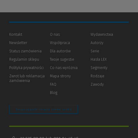
Kontakt
O nas
Wydawnictwa
Newsletter
Współpraca
Autorzy
Status zamówienia
Dla autorów
(Nowe
(Link
Serie
okno)
do
Regulamin sklepu
Twoje sugestie
Hasła LEX
innej
strony)
Polityka prywatności
(Nowe
(Link
Co nas wyróżnia
Segmenty
okno)
do
Zwrot lub reklamacja
Mapa strony
Rodzaje
innej
zamówienia
strony)
FAQ
Zawody
Blog
Zarządzaj preferencjami plików cookie