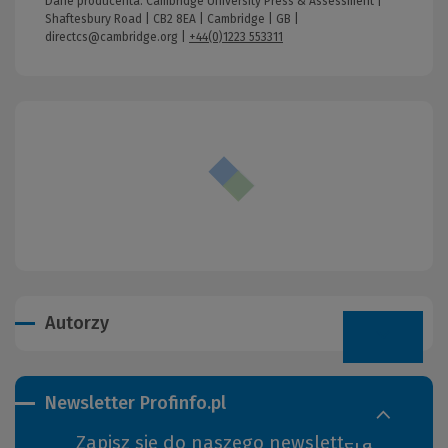
Dane producenta: Cambridge University Press & Assessment |
Shaftesbury Road | CB2 8EA | Cambridge | GB |
directcs@cambridge.org
|
+44(0)1223 553311
Autorzy
Newsletter Profinfo.pl
Zapisz się do naszego newslettera