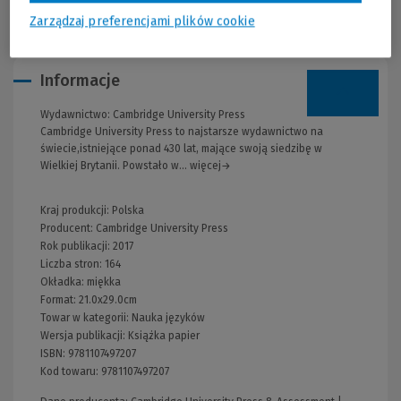
practice in the Online Workbook is inside the book.
Zarządzaj preferencjami plików cookie
Informacje
Wydawnictwo:
Cambridge University Press
Cambridge University Press to najstarsze wydawnictwo na
świecie,istniejące ponad 430 lat, mające swoją siedzibę w
Wielkiej Brytanii. Powstało w... więcej→
Kraj produkcji: Polska
Producent:
Cambridge University Press
Rok publikacji:
2017
Liczba stron:
164
Okładka:
miękka
Format:
21.0x29.0cm
Towar w kategorii:
Nauka języków
Wersja publikacji:
Książka papier
ISBN:
9781107497207
Kod towaru:
9781107497207