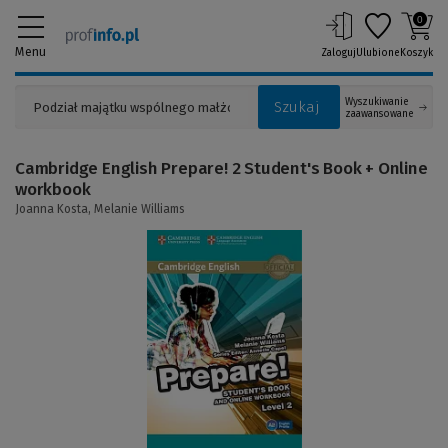
0
Menu
Zaloguj
Ulubione
Koszyk
Wyszukiwanie
Szukaj
zaawansowane
Cambridge English Prepare! 2 Student's Book + Online
workbook
Joanna Kosta,
Melanie Williams
(Link
do
innej
strony)