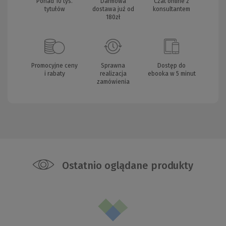
Ponad 10 tys.
Darmowa
Czat online z
tytułów
dostawa już od
konsultantem
180zł
Promocyjne ceny
Sprawna
Dostęp do
i rabaty
realizacja
ebooka w 5 minut
zamówienia
Ostatnio oglądane produkty