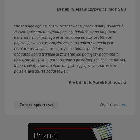
Dr hab. Wiesław Czyżowicz, prof. SGH
"Dokonując ogólnej oceny recenzowanej pracy, należy stwierdzić,
że zasługuje ona na wysoką ocenę. Dostarcza ona bogatego
materiału empirycznego oraz wnikliwej analizy problemów
pojawiających się w związku ze stosowaniem szczególnych
regulacji prawnych normujących ustalanie podstawy
opodatkowania transakcji zawieranych pomiędzy podmiotami
powiązanymi. Jest to opracowanie o poważnej wartości naukowej,
które niewątpliwie zapełnia lukę, istniejącą w tym zakresie w
polskiej literaturze podatkowej".
Prof. dr hab. Marek Kalinowski
Zwiń opis
Zobacz spis treści
(Nowe
(Link
okno)
do
innej