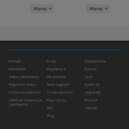
Więcej
Więcej
Kontakt
O nas
Wydawnictwa
Newsletter
Współpraca
Autorzy
Status zamówienia
Dla autorów
(Nowe
(Link
Serie
okno)
do
Regulamin sklepu
Twoje sugestie
Hasła LEX
innej
strony)
Polityka prywatności
(Nowe
(Link
Co nas wyróżnia
Segmenty
okno)
do
Zwrot lub reklamacja
Mapa strony
Rodzaje
innej
zamówienia
strony)
FAQ
Zawody
Blog