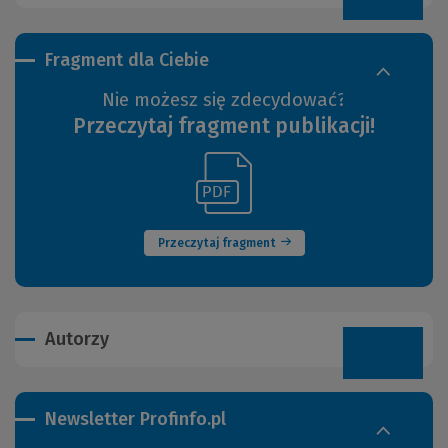
Fragment dla Ciebie
Nie możesz się zdecydować?
Przeczytaj fragment publikacji!
(Link
(Nowe
do
okno)
innej
strony)
Przeczytaj fragment
Autorzy
Newsletter Profinfo.pl