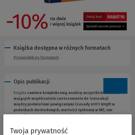
Książka dostępna w różnych formatach
Przewodnik po formatach
Opis publikacji
Książka
zawiera kompleksową analizę wszystkich reżimów
mających współcześnie zastosowanie do transakcji
między podmiotami powiązanymi (zasady
arm's length
w
podatkach dochodowych, wartości rynkowej w VAT, cen
transferowych w prawie celnym) oraz liczne odwołania do
proponowanej przez Komisję Europejską wspólnej
skonsolidowanej korporacyjnej podstawy opodatkowania.
Twoja prywatność
W treści ujęto informacje na temat przepisów dotyczących