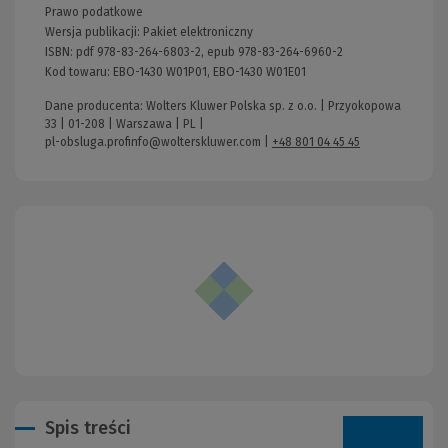
Prawo podatkowe
Wersja publikacji:
Pakiet elektroniczny
ISBN:
pdf 978-83-264-6803-2, epub 978-83-264-6960-2
Kod towaru:
EBO-1430 W01P01, EBO-1430 W01E01
Dane producenta: Wolters Kluwer Polska sp. z o.o. | Przyokopowa
33 | 01-208 | Warszawa | PL |
pl-obsluga.profinfo@wolterskluwer.com
|
+48 801 04 45 45
Spis treści