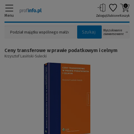
0
Menu
Zaloguj
Ulubione
Koszyk
Wyszukiwanie
Szukaj
zaawansowane
Ceny transferowe w prawie podatkowym i celnym
Krzysztof Lasiński-Sulecki
(Link
do
innej
strony)