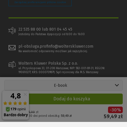
Zarządzaj preferencjami plików cookie
22 535 88 00 lub 801 04 45 45
Jesteśmy do Państwa dyspozycji od 8:00 do 16:00
pl-obsluga.profinfo@wolterskluwer.com
Na wiadomość odpowiemy możliwe jak najszybciej.
Wolters Kluwer Polska Sp. z o.o.
ul. Przyokopowa 33, 01-208 Warszawa; NIP: 583-001-89-31, REGON:
190610277, KRS: 0000709879, Sąd rejonowy dla M.S. Warszawy
E-book
Dodaj do koszyka
-
30
%
Cena regularna:
85,00
zł
59,49
zł
Najniższa cena z 30 dni przed obniżką:
59,49 zł
Copyright 1997 - 2026 Wolters Kluwer Polska Sp. z o.o.