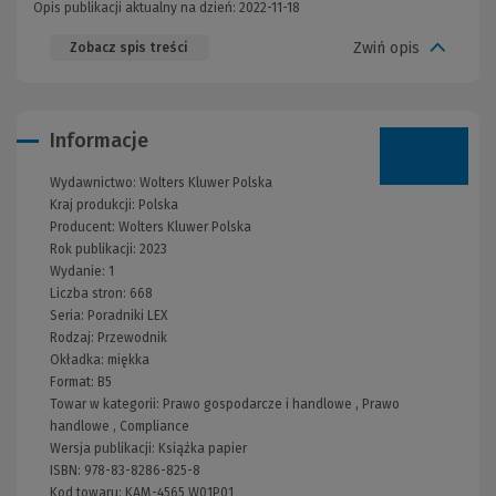
Opis publikacji aktualny na dzień: 2022-11-18
Zwiń opis
Zobacz spis treści
Informacje
Wydawnictwo:
Wolters Kluwer Polska
Kraj produkcji: Polska
Producent:
Wolters Kluwer Polska
Rok publikacji:
2023
Wydanie:
1
Liczba stron:
668
Seria:
Poradniki LEX
Rodzaj:
Przewodnik
Okładka:
miękka
Format:
B5
Towar w kategorii:
Prawo gospodarcze i handlowe
,
Prawo
handlowe
,
Compliance
Wersja publikacji:
Książka papier
ISBN:
978-83-8286-825-8
Kod towaru:
KAM-4565 W01P01