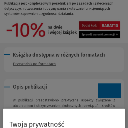
Publikacja jest kompleksowym poradnikiem po zasadach i zaleceniach
dotyczących utworzenia i utrzymywania skutecznie funkcjonujących
systemów zapewnienia zgodności działania.
Książka dostępna w różnych formatach
Przewodnik po formatach
Opis publikacji
W publikacji przedstawiono praktyczne aspekty związane z
utworzeniem i utrzymywaniem skutecznych rozwiązań i środków
stosowanych przez spółki publiczne. Ma to na celu zapewnienie
zgodności ich działania w zakresie realizacji wymagań
wynikających zarówno z przepisów prawa, jak i norm społecznych
Twoja prywatność
oraz etycznych, regulacji i standardów postępowania, które