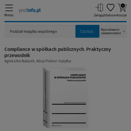
0
Menu
Zaloguj
Ulubione
Koszyk
Wyszukiwanie
Szukaj
zaawansowane
Compliance w spółkach publicznych. Praktyczny
przewodnik
Agnieszka Nalazek,
Alicja Piskorz-Szpytka
(Link
do
innej
strony)