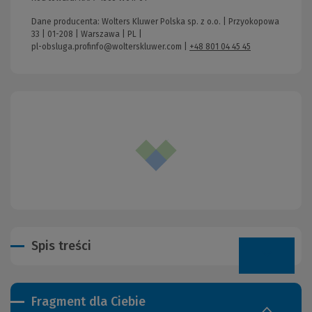
Dane producenta: Wolters Kluwer Polska sp. z o.o. | Przyokopowa
33 | 01-208 | Warszawa | PL |
pl-obsluga.profinfo@wolterskluwer.com
|
+48 801 04 45 45
Spis treści
Fragment dla Ciebie