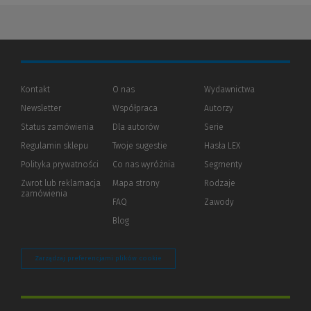
Kontakt
O nas
Wydawnictwa
Newsletter
Współpraca
Autorzy
Status zamówienia
Dla autorów
(Nowe
(Link
Serie
okno)
do
Regulamin sklepu
Twoje sugestie
Hasła LEX
innej
strony)
Polityka prywatności
(Nowe
(Link
Co nas wyróżnia
Segmenty
okno)
do
Zwrot lub reklamacja
Mapa strony
Rodzaje
innej
zamówienia
strony)
FAQ
Zawody
Blog
Zarządzaj preferencjami plików cookie