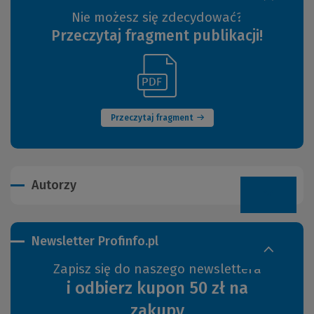
Nie możesz się zdecydować?
Przeczytaj fragment publikacji!
(Link
(Nowe
do
okno)
innej
strony)
Przeczytaj fragment
Autorzy
Newsletter Profinfo.pl
Zapisz się do naszego newslettera
i odbierz kupon 50 zł na
zakupy