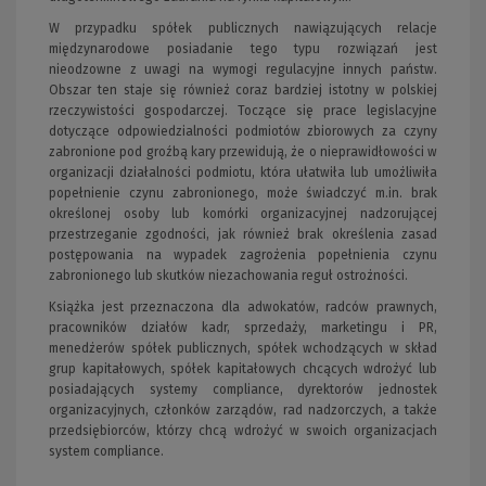
W przypadku spółek publicznych nawiązujących relacje
międzynarodowe posiadanie tego typu rozwiązań jest
nieodzowne z uwagi na wymogi regulacyjne innych państw.
Obszar ten staje się również coraz bardziej istotny w polskiej
rzeczywistości gospodarczej. Toczące się prace legislacyjne
dotyczące odpowiedzialności podmiotów zbiorowych za czyny
zabronione pod groźbą kary przewidują, że o nieprawidłowości w
organizacji działalności podmiotu, która ułatwiła lub umożliwiła
popełnienie czynu zabronionego, może świadczyć m.in. brak
określonej osoby lub komórki organizacyjnej nadzorującej
przestrzeganie zgodności, jak również brak określenia zasad
postępowania na wypadek zagrożenia popełnienia czynu
zabronionego lub skutków niezachowania reguł ostrożności.
Książka jest przeznaczona dla adwokatów, radców prawnych,
pracowników działów kadr, sprzedaży, marketingu i PR,
menedżerów spółek publicznych, spółek wchodzących w skład
grup kapitałowych, spółek kapitałowych chcących wdrożyć lub
posiadających systemy compliance, dyrektorów jednostek
organizacyjnych, członków zarządów, rad nadzorczych, a także
przedsiębiorców, którzy chcą wdrożyć w swoich organizacjach
system compliance.