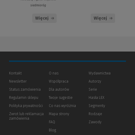
siedmioróg
Więcej
Więcej
Kontakt
O nas
Wydawnictwa
Newsletter
Współpraca
Autorzy
Status zamówienia
Dla autorów
(Nowe
(Link
Serie
okno)
do
Regulamin sklepu
Twoje sugestie
Hasła LEX
innej
strony)
Polityka prywatności
(Nowe
(Link
Co nas wyróżnia
Segmenty
okno)
do
Zwrot lub reklamacja
Mapa strony
Rodzaje
innej
zamówienia
strony)
FAQ
Zawody
Blog