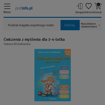
0
Menu
Zaloguj
Ulubione
Koszyk
Wyszukiwanie
Szukaj
zaawansowane
Ćwiczenia z myślenia dla 3-4-latka
Tamara Michałowska
(Link
do
innej
strony)