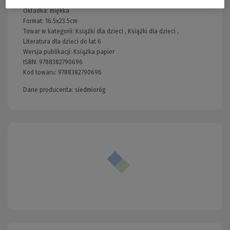
Liczba stron:
48
Okładka:
miękka
Format:
16.5x23.5cm
Towar w kategorii:
Książki dla dzieci
,
Książki dla dzieci
,
Literatura dla dzieci do lat 6
Wersja publikacji:
Książka papier
ISBN:
9788382790696
Kod towaru:
9788382790696
Dane producenta: siedmioróg