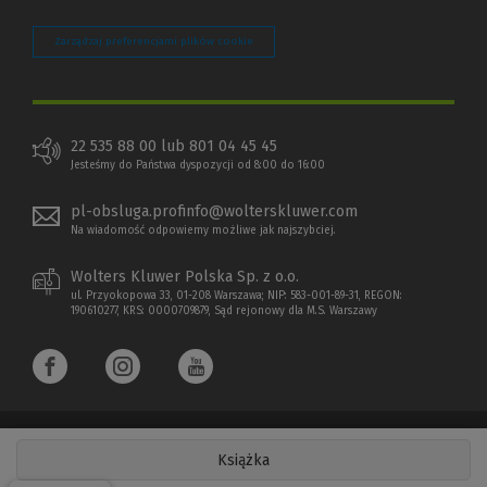
Zarządzaj preferencjami plików cookie
22 535 88 00 lub 801 04 45 45
Jesteśmy do Państwa dyspozycji od 8:00 do 16:00
pl-obsluga.profinfo@wolterskluwer.com
Na wiadomość odpowiemy możliwe jak najszybciej.
Wolters Kluwer Polska Sp. z o.o.
ul. Przyokopowa 33, 01-208 Warszawa; NIP: 583-001-89-31, REGON:
190610277, KRS: 0000709879, Sąd rejonowy dla M.S. Warszawy
Książka