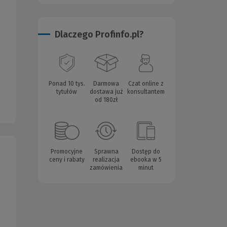
Dlaczego Profinfo.pl?
Ponad 10 tys.
Darmowa
Czat online z
tytułów
dostawa już
konsultantem
od 180zł
Promocyjne
Sprawna
Dostęp do
ceny i rabaty
realizacja
ebooka w 5
zamówienia
minut