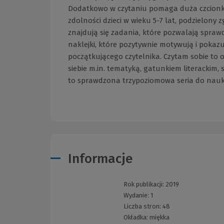
Dodatkowo w czytaniu pomaga duża czcionka i
zdolności dzieci w wieku 5-7 lat, podzielony
znajdują się zadania, które pozwalają spraw
naklejki, które pozytywnie motywują i pokazu
początkującego czytelnika. Czytam sobie to o
siebie m.in. tematyką, gatunkiem literackim, st
to sprawdzona trzypoziomowa seria do nauki c
Informacje
Rok publikacji:
2019
Wydanie:
1
Liczba stron:
48
Okładka:
miękka