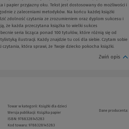
 papier przyjazny oku. Tekst jest dostosowany do możliwości i
 zgodnie z zaleceniami metodyków. Na końcu każdej książki
dzić zdolność czytania ze zrozumieniem oraz dyplom sukcesu i
ją, że każda przeczytana książka to wielki sukces
becnie seria licząca ponad 100 tytułów, które różnią się od
ylistyką ilustracji. Każdy znajdzie tu coś dla siebie. Czytam sobie
zytania, która sprawi, że Twoje dziecko pokocha książki.
Zwiń opis
Towar w kategorii:
Książki dla dzieci
Dane producenta:
Wersja publikacji:
Książka papier
ISBN:
9788328145283
Kod towaru:
9788328145283