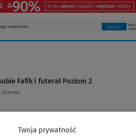
Wysz
Szukaj
zaaw
obie Fafik i futerał Poziom 2
t-Cichocka
Twoja prywatność