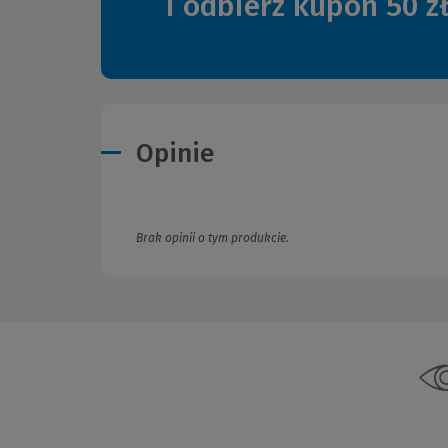
i odbierz kupon 50 z
Opinie
Brak opinii o tym produkcie.