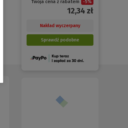
Twoja cena z rabatem
-
5
%
12,34
zł
Nakład wyczerpany
Sprawdź podobne
(Nowe
okno)