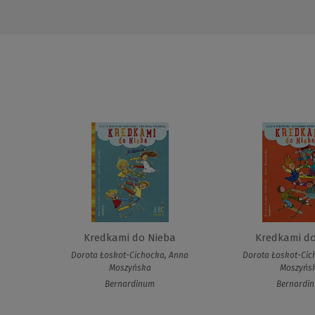
Kredkami do Nieba
Kredkami do
Dorota Łoskot-Cichocka, Anna
Dorota Łoskot-Cic
Moszyńska
Moszyńs
Bernardinum
Bernardi