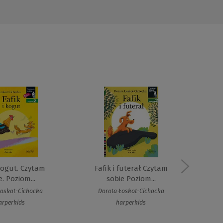
 kogut. Czytam
Fafik i futerał Czytam
Je
e. Poziom...
sobie Poziom...
Mo
Łoskot-Cichocka
Dorota Łoskot-Cichocka
arperkids
harperkids