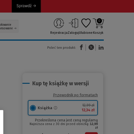
0
ukiwanie
ansowane
Rejestracja
Zaloguj
Ulubione
Koszyk
(Nowe okno)
(Link do innej strony)
(Link do innej strony)
Poleć ten produkt:
Kup tę książkę w wersji
Przewodnik po formatach
12,99 zł
Książka
12,34 zł
Przekreślona cena jest ceną regularną
Najniższa cena z 30 dni przed obniżką:
12,99
zł