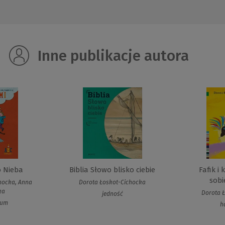
Inne publikacje autora
 Nieba
Biblia Słowo blisko ciebie
Fafik i
sobi
hocka, Anna
Dorota Łoskot-Cichocka
ka
Dorota 
jedność
num
h