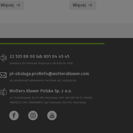
Więcej
Więcej
22 535 88 00 lub 801 04 45 45
Jesteśmy do Państwa dyspozycji od 8:00 do 16:00
pl-obsluga.profinfo@wolterskluwer.com
Na wiadomość odpowiemy możliwe jak najszybciej.
Wolters Kluwer Polska Sp. z o.o.
ul. Przyokopowa 33, 01-208 Warszawa; NIP: 583-001-89-31, REGON:
190610277, KRS: 0000709879, Sąd rejonowy dla M.S. Warszawy