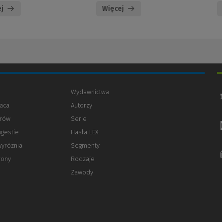
j
Więcej
Wydawnictwa
aca
Autorzy
orów
(Nowe
(Link
Serie
okno)
do
ugestie
Hasła LEX
innej
strony)
wyróżnia
Segmenty
rony
Rodzaje
Zawody