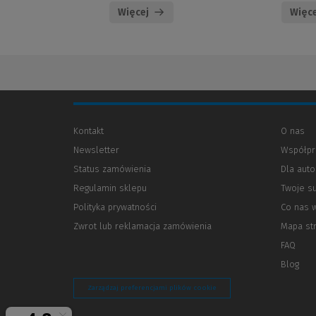
Więcej
Więce
Kontakt
O nas
Newsletter
Współpr
Status zamówienia
Dla aut
Regulamin sklepu
Twoje s
Polityka prywatności
(Nowe
(Link
Co nas 
okno)
do
Zwrot lub reklamacja zamówienia
Mapa st
innej
strony)
FAQ
Blog
Zarządzaj preferencjami plików cookie