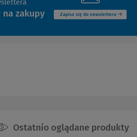
slettera
(Nowe
ł na zakupy
okno)
Zapisz się do newslettera
Ostatnio oglądane produkty