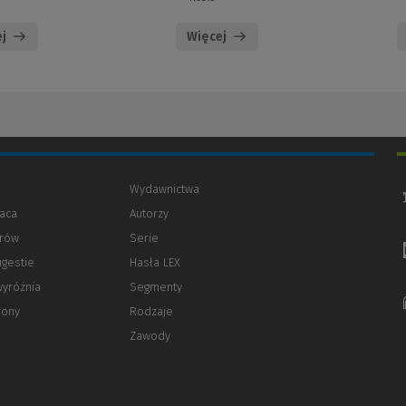
j
Więcej
Wydawnictwa
aca
Autorzy
orów
(Nowe
(Link
Serie
okno)
do
ugestie
Hasła LEX
innej
strony)
wyróżnia
Segmenty
rony
Rodzaje
Zawody