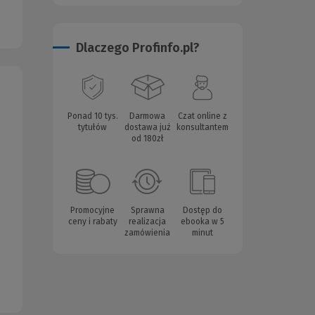
Dlaczego Profinfo.pl?
Ponad 10 tys.
Darmowa
Czat online z
tytułów
dostawa już
konsultantem
od 180zł
Promocyjne
Sprawna
Dostęp do
ceny i rabaty
realizacja
ebooka w 5
zamówienia
minut