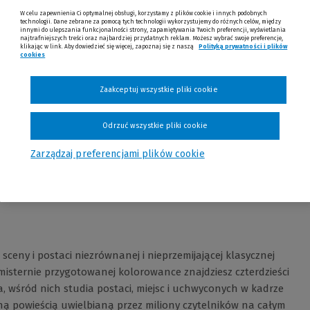
W celu zapewnienia Ci optymalnej obsługi, korzystamy z plików cookie i innych podobnych
technologii. Dane zebrane za pomocą tych technologii wykorzystujemy do różnych celów, między
innymi do ulepszania funkcjonalności strony, zapamiętywania Twoich preferencji, wyświetlania
najtrafniejszych treści oraz najbardziej przydatnych reklam. Możesz wybrać swoje preferencje,
klikając w link. Aby dowiedzieć się więcej, zapoznaj się z naszą
Polityką prywatności i plików
cookies
Zaakceptuj wszystkie pliki cookie
Odrzuć wszystkie pliki cookie
Opinie
Zarządzaj preferencjami plików cookie
sceny i postaci niezrównanej i nieprzemijającej klasycznej
 misternie przygotowanej kolorowance znajdziesz czterdzieści
ia, wśród nich studia postaci, miejsc i uchwyconych w kadrze
rną powieścią uwielbianą przez miliony czytelników na całym