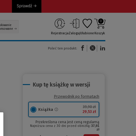
0
ukiwanie
ansowane
Rejestracja
Zaloguj
Ulubione
Koszyk
(Nowe okno)
(Link do innej strony)
(Link do innej strony)
Poleć ten produkt:
Kup tę książkę w wersji
Przewodnik po formatach
39,90 zł
Książka
29,53 zł
Przekreślona cena jest ceną regularną
Najniższa cena z 30 dni przed obniżką:
37,91
zł