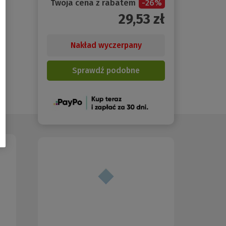
Twoja cena z rabatem
-
26
%
29,53
zł
Nakład wyczerpany
Sprawdź podobne
(Nowe
okno)