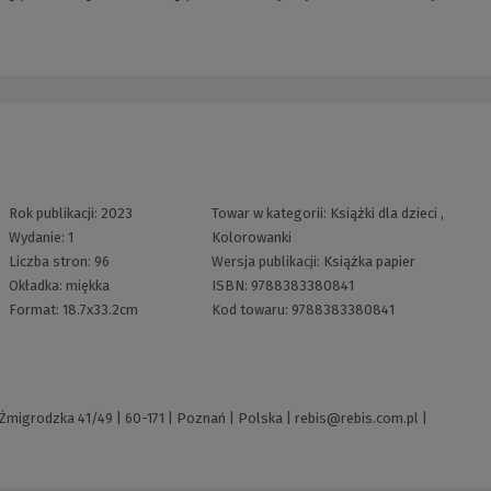
Rok publikacji:
2023
Towar w kategorii:
Książki dla dzieci
,
Wydanie:
1
Kolorowanki
Liczba stron:
96
Wersja publikacji:
Książka papier
Okładka:
miękka
ISBN:
9788383380841
Format:
18.7x33.2cm
Kod towaru:
9788383380841
Żmigrodzka 41/49 | 60-171 | Poznań | Polska |
rebis@rebis.com.pl
|