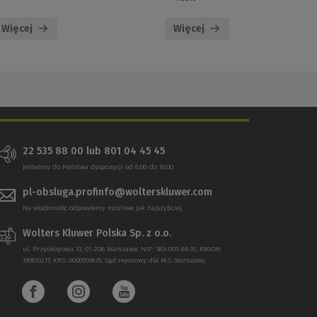
Więcej
Więcej
22 535 88 00 lub 801 04 45 45
Jesteśmy do Państwa dyspozycji od 8:00 do 16:00
pl-obsluga.profinfo@wolterskluwer.com
Na wiadomość odpowiemy możliwe jak najszybciej.
Wolters Kluwer Polska Sp. z o.o.
ul. Przyokopowa 33, 01-208 Warszawa; NIP: 583-001-89-31, REGON:
190610277, KRS: 0000709879, Sąd rejonowy dla M.S. Warszawy