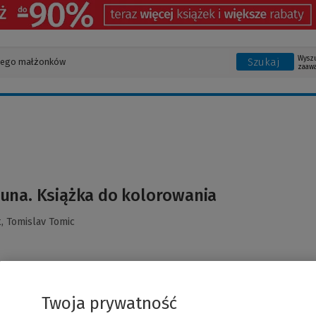
Wysz
Szukaj
zaaw
iuna. Książka do kolorowania
t,
Tomislav Tomic
Twoja prywatność