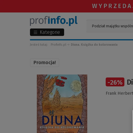
Kategorie
Jesteś tutaj:
Profinfo.pl
Diuna. Książka do kolorowania
Promocja!
(Link
D
-
26
%
do
innej
Frank Herber
strony)