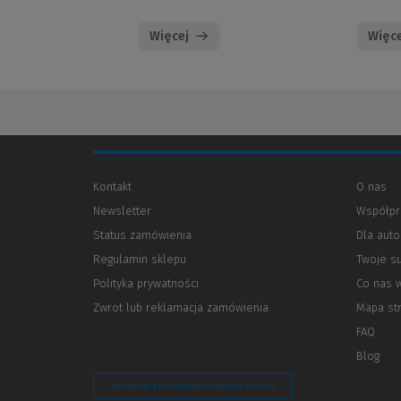
Więcej
Więce
Kontakt
O nas
Newsletter
Współpr
Status zamówienia
Dla aut
Regulamin sklepu
Twoje s
Polityka prywatności
(Nowe
(Link
Co nas 
okno)
do
Zwrot lub reklamacja zamówienia
Mapa st
innej
strony)
FAQ
Blog
Zarządzaj preferencjami plików cookie