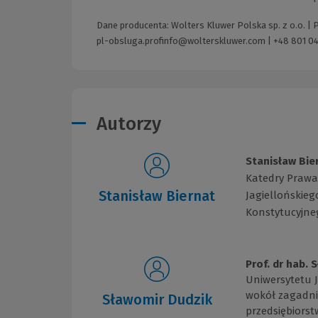
Dane producenta: Wolters Kluwer Polska sp. z o.o. |
pl-obsluga.profinfo@wolterskluwer.com
|
+48 801 04
Autorzy
Stanisław Bie
Katedry Prawa 
Stanisław Biernat
Jagiellońskieg
Konstytucyjneg
Prof. dr hab. 
Uniwersytetu 
wokół zagadni
Sławomir Dudzik
przedsiębiorst