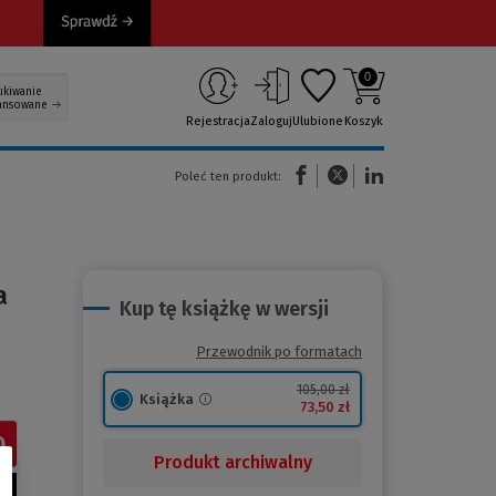
0
ukiwanie
ansowane
Rejestracja
Zaloguj
Ulubione
Koszyk
(Nowe okno)
(Link do innej strony)
(Link do innej strony)
Poleć ten produkt:
a
Kup tę książkę w wersji
Przewodnik po formatach
105,00 zł
Książka
73,50 zł
Produkt archiwalny