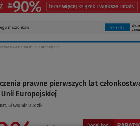
Wysz
Szukaj
zaaw
łonkostwa Polski w Unii Europejskiej
czenia prawne pierwszych lat członkostw
 Unii Europejskiej
rnat,
Sławomir Dudzik