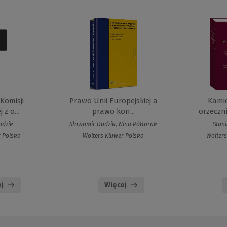
Komisji
Prawo Unii Europejskiej a
Kami
 z o...
prawo kon...
orzeczni
udzik
Sławomir Dudzik, Nina Półtorak
Stan
r Polska
Wolters Kluwer Polska
Wolters
j
Więcej