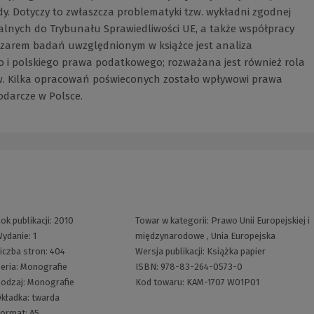
y. Dotyczy to zwłaszcza problematyki tzw. wykładni zgodnej
alnych do Trybunału Sprawiedliwości UE, a także współpracy
zarem badań uwzględnionym w książce jest analiza
 i polskiego prawa podatkowego; rozważana jest również rola
ów. Kilka opracowań poświeconych zostało wpływowi prawa
darcze w Polsce.
ok publikacji:
2010
Towar w kategorii:
Prawo Unii Europejskiej i
ydanie:
1
międzynarodowe
,
Unia Europejska
iczba stron:
404
Wersja publikacji:
Książka papier
eria:
Monografie
ISBN:
978-83-264-0573-0
odzaj:
Monografie
Kod towaru:
KAM-1707 W01P01
kładka:
twarda
ormat:
A5