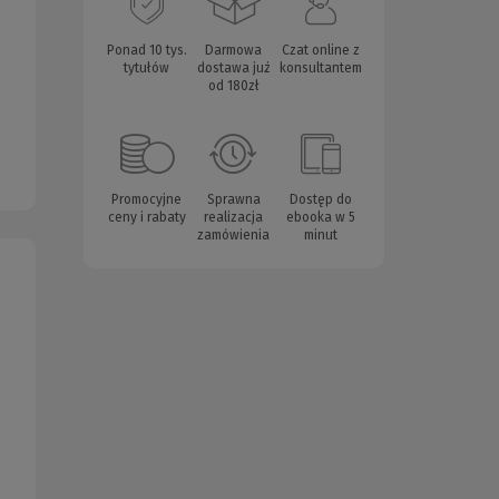
Ponad 10 tys.
Darmowa
Czat online z
tytułów
dostawa już
konsultantem
od 180zł
Promocyjne
Sprawna
Dostęp do
ceny i rabaty
realizacja
ebooka w 5
zamówienia
minut