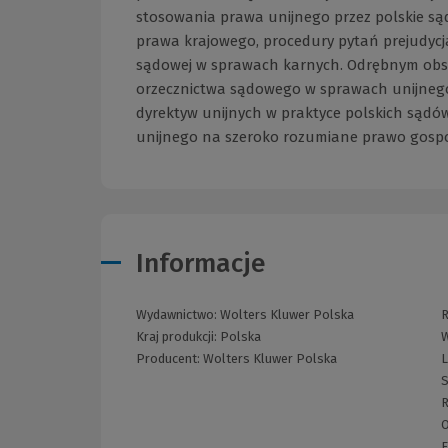
stosowania prawa unijnego przez polskie sąd
prawa krajowego, procedury pytań prejudycj
sądowej w sprawach karnych. Odrębnym obs
orzecznictwa sądowego w sprawach unijnego
dyrektyw unijnych w praktyce polskich sąd
unijnego na szeroko rozumiane prawo gospo
Informacje
Wydawnictwo:
Wolters Kluwer Polska
R
Kraj produkcji: Polska
W
Producent:
Wolters Kluwer Polska
L
S
R
O
F