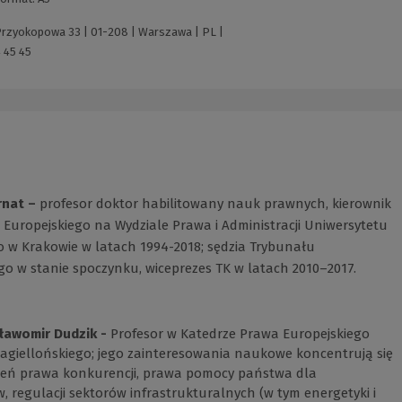
 Przyokopowa 33 | 01-208 | Warszawa | PL |
 45 45
rnat –
profesor doktor habilitowany nauk prawnych, kierownik
Europejskiego na Wydziale Prawa i Administracji Uniwersytetu
o w Krakowie w latach 1994-2018; sędzia Trybunału
o w stanie spoczynku, wiceprezes TK w latach 2010–2017.
Sławomir Dudzik -
Profesor w Katedrze Prawa Europejskiego
Jagiellońskiego; jego zainteresowania naukowe koncentrują się
eń prawa konkurencji, prawa pomocy państwa dla
w, regulacji sektorów infrastrukturalnych (w tym energetyki i