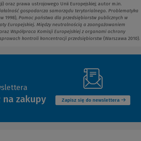
i) oraz prawa ustrojowego Unii Europejskiej; autor m.in.
iałalność gospodarcza samorządu terytorialnego. Problematyka
w 1998),
Pomoc państwa dla przedsiębiorstw publicznych w
oty Europejskiej. Między neutralnością a zaangażowaniem
 oraz
Współpraca Komisji Europejskiej z organami ochrony
sprawach kontroli koncentracji przedsiębiorstw
(Warszawa 2010).
slettera
(Nowe
ł na zakupy
okno)
Zapisz się do newslettera