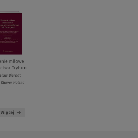
enie milowe
ctwa Trybun...
isław Biernat
 Kluwer Polska
Więcej