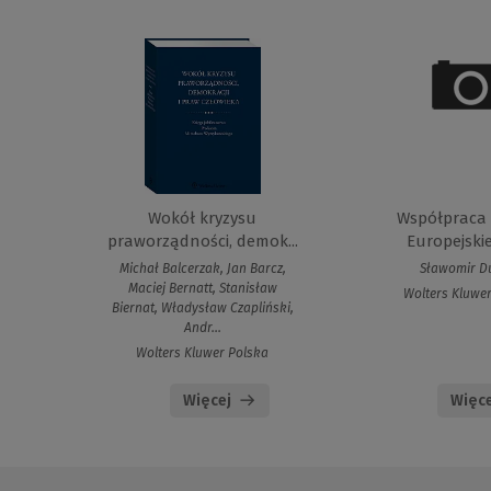
Wokół kryzysu
Współpraca 
praworządności, demok...
Europejskiej
Michał Balcerzak, Jan Barcz,
Sławomir D
Maciej Bernatt, Stanisław
Wolters Kluwe
Biernat, Władysław Czapliński,
Andr...
Wolters Kluwer Polska
Więcej
Więce