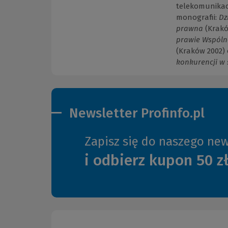
telekomunikacj
monografii:
Dz
prawna
(Krakó
prawie Wspóln
(Kraków 2002)
konkurencji w 
Newsletter Profinfo.pl
Zapisz się do naszego new
i odbierz kupon 50 z