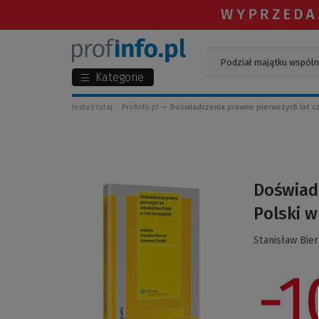
Kategorie
Jesteś tutaj:
Profinfo.pl
Doświadczenia prawne pierwszych lat cz
(Link
Doświad
do
Polski w
innej
strony)
Stanisław Bie