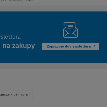
slettera
(Nowe
ł na zakupy
okno)
Zapisz się do newslettera
niczy - definicja