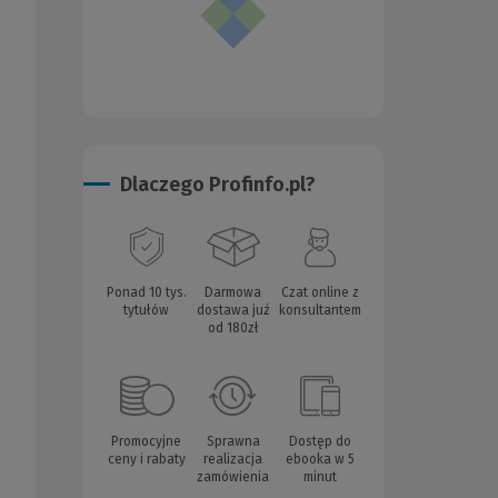
Dlaczego Profinfo.pl?
Ponad 10 tys.
Darmowa
Czat online z
tytułów
dostawa już
konsultantem
od 180zł
Promocyjne
Sprawna
Dostęp do
ceny i rabaty
realizacja
ebooka w 5
zamówienia
minut