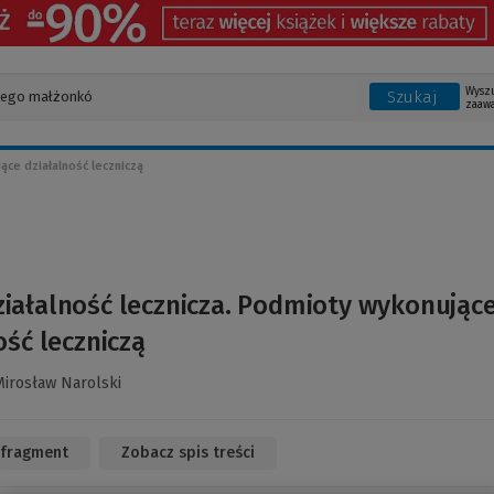
Wysz
Szukaj
zaaw
ące działalność leczniczą
ziałalność lecznicza. Podmioty wykonując
ość leczniczą
irosław Narolski
 fragment
(Link
Zobacz spis treści
do
innej