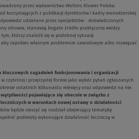
prowadzony przez wydawnictwo Wolters Kluwer Polska.
korzystających z publikacji dyrektorów i kadry menedżerskiej
dpowiedzi udzielane przez specjalistów - doświadczonych
ony zdrowia, stanowią bogate źródło praktycznej wiedzy
ym, którzy znaleźli się w podobnej sytuacji.
h, aby zapobiec własnym problemom zawodowym albo rozwiązać
h kluczowych zagadnień funkcjonowania i organizacji
 czytelnej i przejrzystej formie jako wybór pytań zgłaszanych
okresie ostatnich kilkunastu miesięcy oraz odpowiedzi na nie.
 wątpliwości pojawiające się obecnie w związku z
eczniczych w warunkach nowej ustawy o działalności
ów będzie cieszyć się rozdział obejmujący tematykę
pełnić podmioty wykonujące działalność leczniczą w