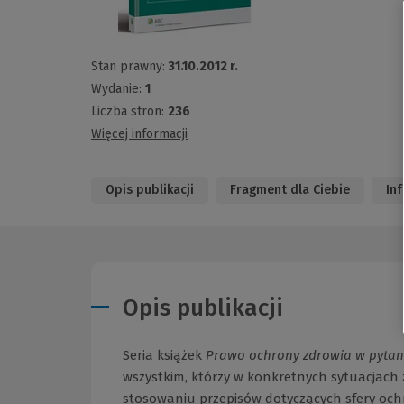
Stan prawny:
31.10.2012 r.
Wydanie:
1
Liczba stron:
236
Więcej informacji
Opis publikacji
Fragment dla Ciebie
In
Opis publikacji
Seria książek
Prawo ochrony zdrowia w pytan
wszystkim, którzy w konkretnych sytuacjach
stosowaniu przepisów dotyczących sfery oc