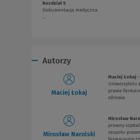
Rozdział 5
Dokumentacja medyczna.
...
Autorzy
Maciej Łokaj 
Uniwersytetu 
prawa farmaceu
Maciej Łokaj
zdrowia.
Mirosław Naro
prawny szpital
zespołu prawn
Mirosław Narolski
farmaceutyczn