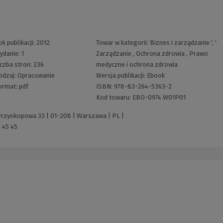
ok publikacji:
2012
Towar w kategorii:
Biznes i zarządzanie
', '
ydanie:
1
Zarządzanie
,
Ochrona zdrowia
,
Prawo
iczba stron:
236
medyczne i ochrona zdrowia
odzaj:
Opracowanie
Wersja publikacji:
Ebook
ormat:
pdf
ISBN:
978-83-264-5363-2
Kod towaru:
EBO-0974 W01P01
 Przyokopowa 33 | 01-208 | Warszawa | PL |
 45 45