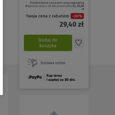
Przekreślona cena jest ceną regularną
Najniższa cena z 30 dni przed obniżką:
29,40
zł
Twoja cena z rabatem
-
30
%
29,40
zł
Dodaj do
koszyka
Dostawa online
(Nowe
okno)