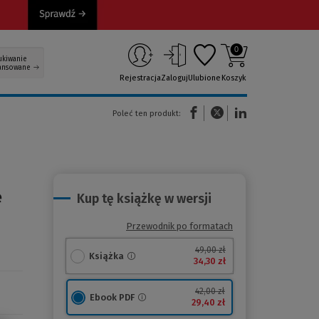
0
ukiwanie
ansowane
Rejestracja
Zaloguj
Ulubione
Koszyk
(Nowe okno)
(Link do innej strony)
(Link do innej strony)
Poleć ten produkt:
e
Kup tę książkę w wersji
Przewodnik po formatach
49,00 zł
Książka
34,30 zł
42,00 zł
Ebook PDF
29,40 zł