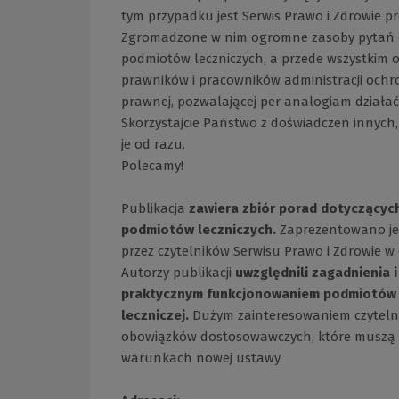
tym przypadku jest Serwis Prawo i Zdrowie 
Zgromadzone w nim ogromne zasoby pytań od 
podmiotów leczniczych, a przede wszystkim o
prawników i pracowników administracji ochr
prawnej, pozwalającej per analogiam działać t
Skorzystajcie Państwo z doświadczeń innyc
je od razu.
Polecamy!
Publikacja
zawiera zbiór porad dotyczącyc
podmiotów leczniczych.
Zaprezentowano je w
przez czytelników Serwisu Prawo i Zdrowie w 
Autorzy publikacji
uwzględnili zagadnienia i
praktycznym funkcjonowaniem podmiotów l
leczniczej.
Dużym zainteresowaniem czytelnik
obowiązków dostosowawczych, które muszą s
warunkach nowej ustawy.