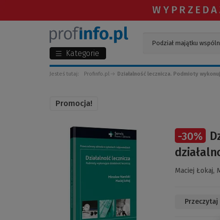
Kategorie
Jesteś tutaj:
Profinfo.pl
Działalność lecznicza. Podmioty wykonuj
Promocja!
(Link
D
-
30
%
do
innej
działaln
strony)
Maciej Łokaj,
M
Przeczytaj