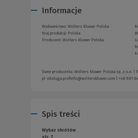
Informacje
Wydawnictwo:
Wolters Kluwer Polska
R
Kraj produkcji: Polska
W
Producent:
Wolters Kluwer Polska
L
R
F
Dane producenta: Wolters Kluwer Polska sp. z o.o. |
pl-obsluga.profinfo@wolterskluwer.com
|
+48 801 04
Spis treści
Wykaz skrótów
str. 7