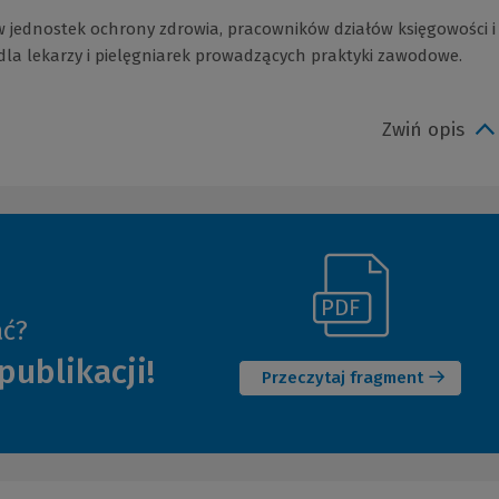
 jednostek ochrony zdrowia, pracowników działów księgowości i
la lekarzy i pielęgniarek prowadzących praktyki zawodowe.
Zwiń opis
(Link
ać?
(Nowe
do
publikacji!
okno)
innej
Przeczytaj fragment
strony)