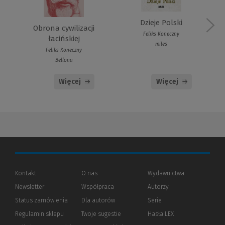
Dzieje Polski
Obrona cywilizacji
Feliks Koneczny
łacińskiej
miles
Feliks Koneczny
Bellona
Więcej
Więcej
Kontakt
O nas
Wydawnictwa
Newsletter
Współpraca
Autorzy
Status zamówienia
Dla autorów
(Nowe
(Link
Serie
okno)
do
Regulamin sklepu
Twoje sugestie
Hasła LEX
innej
strony)