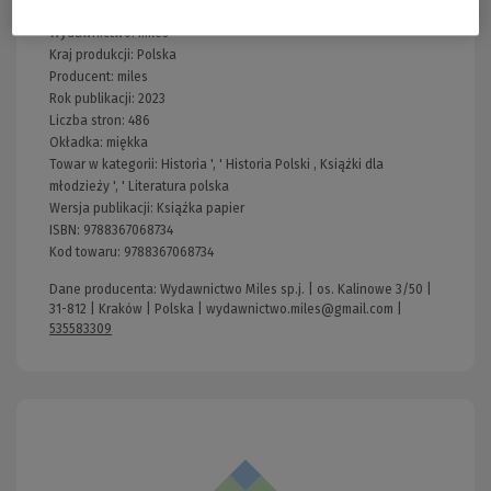
Wydawnictwo:
miles
Kraj produkcji: Polska
Producent:
miles
Rok publikacji:
2023
Liczba stron:
486
Okładka:
miękka
Towar w kategorii:
Historia
', '
Historia Polski
,
Książki dla
młodzieży
', '
Literatura polska
Wersja publikacji:
Książka papier
ISBN:
9788367068734
Kod towaru:
9788367068734
Dane producenta: Wydawnictwo Miles sp.j. | os. Kalinowe 3/50 |
31-812 | Kraków | Polska |
wydawnictwo.miles@gmail.com
|
535583309