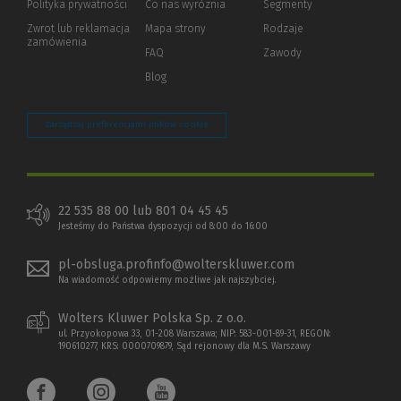
Polityka prywatności
(Nowe
(Link
Co nas wyróżnia
Segmenty
okno)
do
Zwrot lub reklamacja
Mapa strony
Rodzaje
innej
zamówienia
strony)
FAQ
Zawody
Blog
Zarządzaj preferencjami plików cookie
22 535 88 00 lub 801 04 45 45
Jesteśmy do Państwa dyspozycji od 8:00 do 16:00
pl-obsluga.profinfo@wolterskluwer.com
Na wiadomość odpowiemy możliwe jak najszybciej.
Wolters Kluwer Polska Sp. z o.o.
ul. Przyokopowa 33, 01-208 Warszawa; NIP: 583-001-89-31, REGON:
190610277, KRS: 0000709879, Sąd rejonowy dla M.S. Warszawy