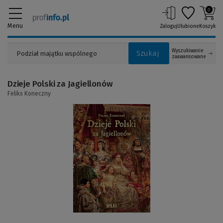
0
Menu
Zaloguj
Ulubione
Koszyk
Wyszukiwanie
Szukaj
zaawansowane
Dzieje Polski za Jagiellonów
Feliks Koneczny
(Link
do
innej
strony)