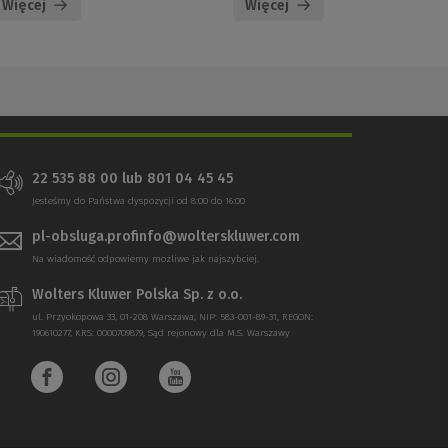
Więcej
Więcej
22 535 88 00 lub 801 04 45 45
Jesteśmy do Państwa dyspozycji od 8:00 do 16:00
pl-obsluga.profinfo@wolterskluwer.com
Na wiadomość odpowiemy możliwe jak najszybciej.
Wolters Kluwer Polska Sp. z o.o.
ul. Przyokopowa 33, 01-208 Warszawa; NIP: 583-001-89-31, REGON:
190610277, KRS: 0000709879, Sąd rejonowy dla M.S. Warszawy