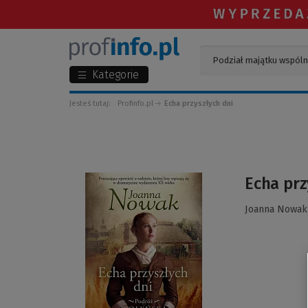
Kategorie
Jesteś tutaj:
Profinfo.pl
Echa przyszłych dni
(Link
Echa prz
do
innej
Joanna Nowak
strony)