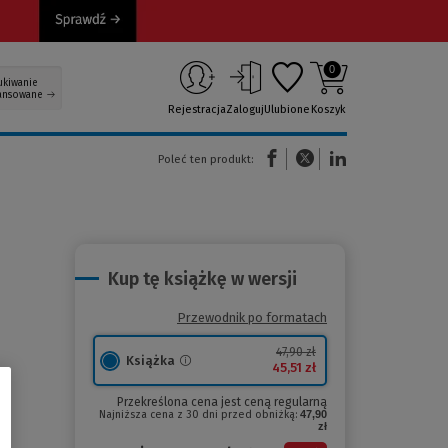
0
ukiwanie
ansowane
Rejestracja
Zaloguj
Ulubione
Koszyk
(Nowe okno)
(Link do innej strony)
(Link do innej strony)
Poleć ten produkt:
Kup tę książkę w wersji
Przewodnik po formatach
47,90 zł
Książka
45,51 zł
Przekreślona cena jest ceną regularną
Najniższa cena z 30 dni przed obniżką:
47,90
zł