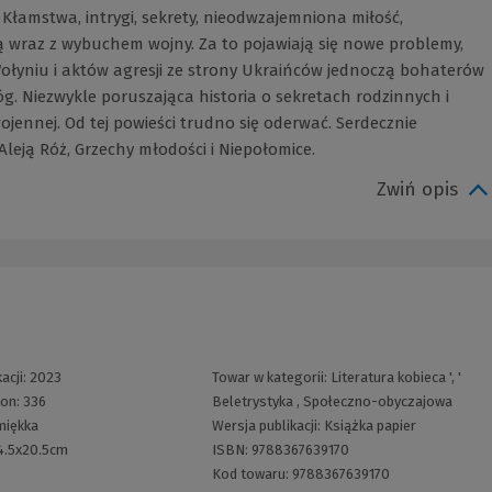
 Kłamstwa, intrygi, sekrety, nieodwzajemniona miłość,
 wraz z wybuchem wojny. Za to pojawiają się nowe problemy,
ołyniu i aktów agresji ze strony Ukraińców jednoczą bohaterów
óg. Niezwykle poruszająca historia o sekretach rodzinnych i
jennej. Od tej powieści trudno się oderwać. Serdecznie
leją Róż, Grzechy młodości i Niepołomice.
Zwiń opis
acji:
2023
Towar w kategorii:
Literatura kobieca
', '
ron:
336
Beletrystyka
,
Społeczno-obyczajowa
miękka
Wersja publikacji:
Książka papier
4.5x20.5cm
ISBN:
9788367639170
Kod towaru:
9788367639170