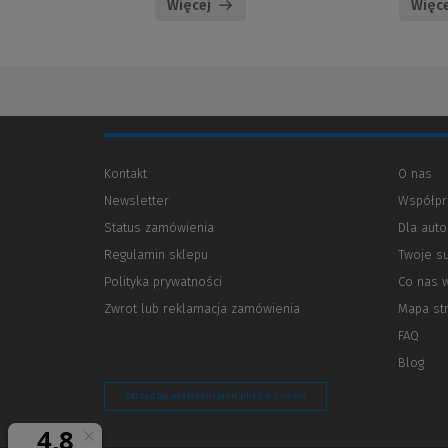
Więcej
Więce
Kontakt
O nas
Newsletter
Współpr
Status zamówienia
Dla aut
Regulamin sklepu
Twoje s
Polityka prywatności
(Nowe
(Link
Co nas 
okno)
do
Zwrot lub reklamacja zamówienia
Mapa st
innej
strony)
FAQ
Blog
Zarządzaj preferencjami plików cookie