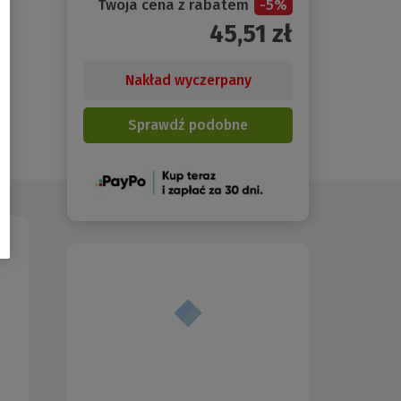
Twoja cena z rabatem
-
5
%
45,51
zł
Nakład wyczerpany
Sprawdź podobne
(Nowe
okno)