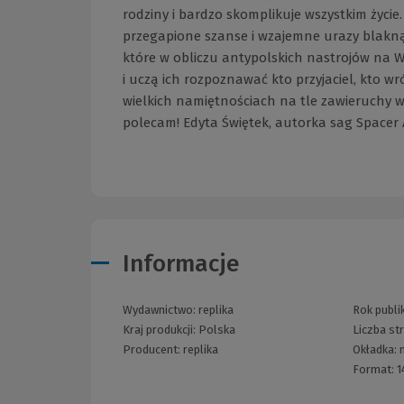
rodziny i bardzo skomplikuje wszystkim życie.
przegapione szanse i wzajemne urazy blakną
które w obliczu antypolskich nastrojów na W
i uczą ich rozpoznawać kto przyjaciel, kto wr
wielkich namiętnościach na tle zawieruchy wo
polecam! Edyta Świętek, autorka sag Spacer A
Informacje
Wydawnictwo:
replika
Rok publik
Kraj produkcji: Polska
Liczba st
Producent:
replika
Okładka:
Format:
1