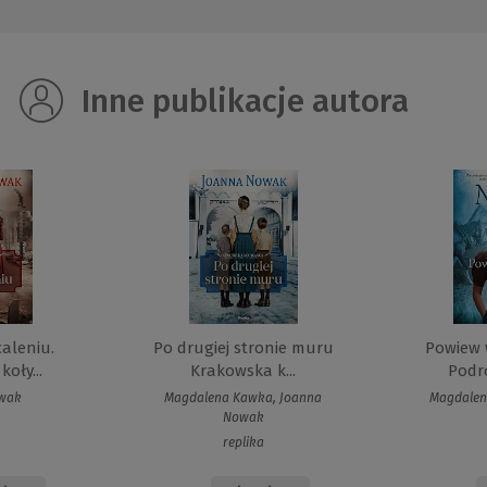
Inne publikacje autora
caleniu.
Po drugiej stronie muru
Powiew 
oły...
Krakowska k...
Podró
owak
Magdalena Kawka, Joanna
Magdalen
Nowak
replika