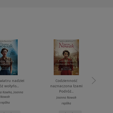
wiatru nadziei
Codzienność
Z
ż wołyńs...
naznaczona łzami
Podróż...
a Kawka, Joanna
Nowak
Joanna Nowak
replika
replika