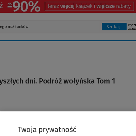
Wysz
Szukaj
zaaw
yszłych dni. Podróż wołyńska Tom 1
Twoja prywatność