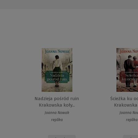
Nadzieja pośród ruin
Ścieżka ku o
Krakowska koły...
Krakowska k
Joanna Nowak
Joanna N
replika
replika