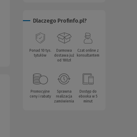
Dlaczego Profinfo.pl?
Ponad 10 tys.
Darmowa
Czat online z
tytułów
dostawa już
konsultantem
od 180zł
Promocyjne
Sprawna
Dostęp do
ceny i rabaty
realizacja
ebooka w 5
zamówienia
minut