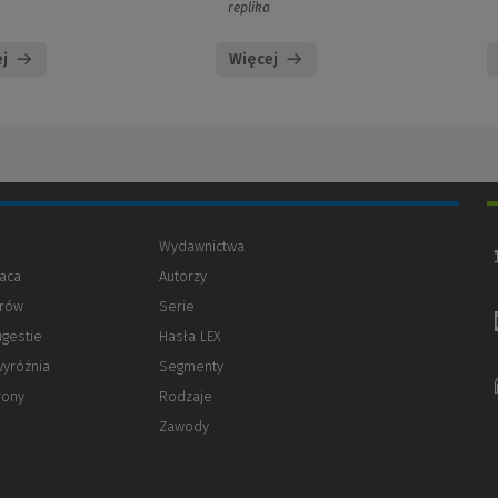
replika
j
Więcej
Wydawnictwa
aca
Autorzy
orów
(Nowe
(Link
Serie
okno)
do
ugestie
Hasła LEX
innej
strony)
wyróżnia
Segmenty
rony
Rodzaje
Zawody