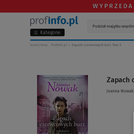
Kategorie
Jesteś tutaj:
Profinfo.pl
Zapach czerwcowych burz Tom 3
(Link
Zapach 
do
innej
Joanna Nowak
strony)