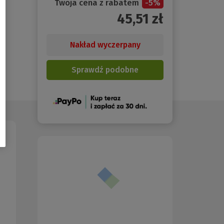
Twoja cena z rabatem
-
5
%
45,51
zł
Nakład wyczerpany
Sprawdź podobne
(Nowe
okno)