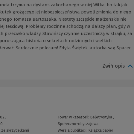
 Wanda trzyma na dystans zakochanego w niej Witka, bo tak jak
wskutek grożącego jej niebezpieczeństwa powoli zmienia do niego
tnego Tomasza Bartoszaka. Niestety szczęście małżeńskie nie
ej teściową. Problemy rodzinne schodzą na dalszy plan, gdy w
 przeciwko władzy. Stawińscy czynnie uczestniczą w strajku, za
oruszająca historia o sekretach rodzinnych i wielkich
oderwać. Serdecznie polecam! Edyta Świętek, autorka sag Spacer
Zwiń opis
2023
Towar w kategorii:
Beletrystyka
,
20
Społeczno-obyczajowa
 ze skrzydełkami
Wersja publikacji:
Książka papier