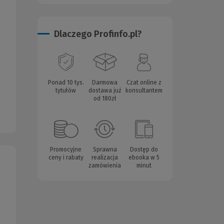
Dlaczego Profinfo.pl?
Ponad 10 tys.
Darmowa
Czat online z
tytułów
dostawa już
konsultantem
od 180zł
Promocyjne
Sprawna
Dostęp do
ceny i rabaty
realizacja
ebooka w 5
zamówienia
minut