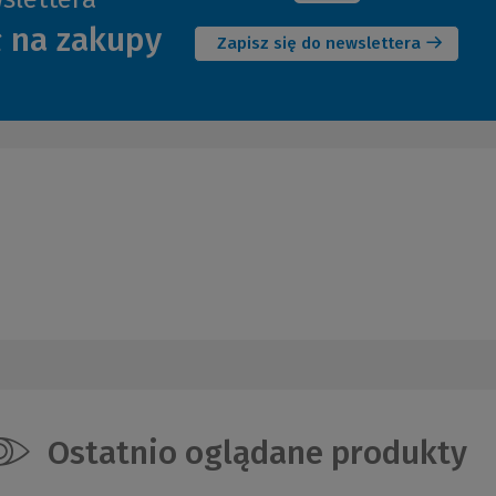
(Nowe
ł na zakupy
okno)
Zapisz się do newslettera
Ostatnio oglądane produkty