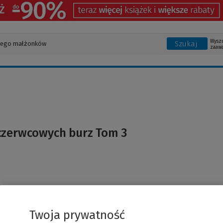
Wysz
Szukaj
zaaw
czerwcowych burz Tom 3
Twoja prywatność