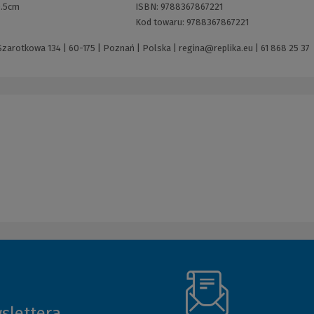
0.5cm
ISBN:
9788367867221
Kod towaru:
9788367867221
 Szarotkowa 134 | 60-175 | Poznań | Polska |
regina@replika.eu
|
61 868 25 37
slettera