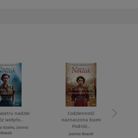
wiatru nadziei
Codzienność
E
ż wołyńs...
naznaczona łzami
Podróż...
a Kawka, Joanna
Nowak
Joanna Nowak