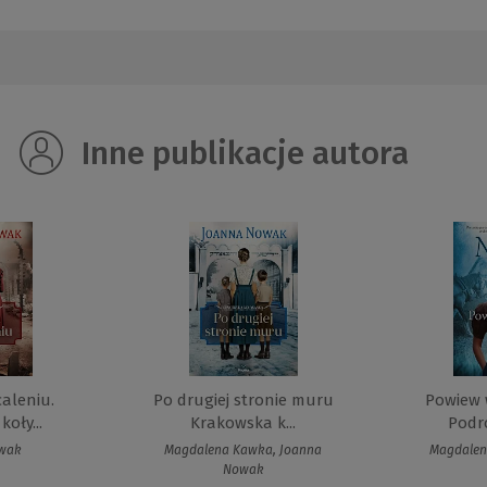
Inne publikacje autora
caleniu.
Po drugiej stronie muru
Powiew 
oły...
Krakowska k...
Podró
owak
Magdalena Kawka, Joanna
Magdalen
Nowak