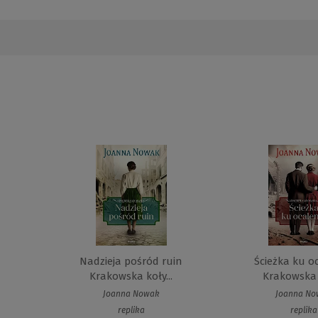
Nadzieja pośród ruin
Ścieżka ku o
Krakowska koły...
Krakowska k
Joanna Nowak
Joanna N
replika
replika