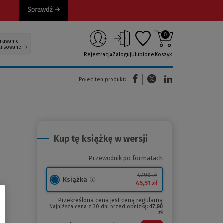
0
ukiwanie
ansowane
Rejestracja
Zaloguj
Ulubione
Koszyk
(Nowe okno)
(Link do innej strony)
(Link do innej strony)
Poleć ten produkt:
Kup tę książkę w wersji
Przewodnik po formatach
47,90 zł
Książka
45,51 zł
Przekreślona cena jest ceną regularną
Najniższa cena z 30 dni przed obniżką:
47,90
zł