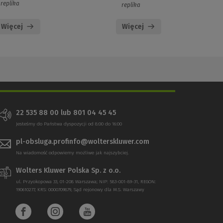
replika
replika
Więcej
Więcej
22 535 88 00 lub 801 04 45 45
Jesteśmy do Państwa dyspozycji od 8:00 do 16:00
pl-obsluga.profinfo@wolterskluwer.com
Na wiadomość odpowiemy możliwe jak najszybciej.
Wolters Kluwer Polska Sp. z o.o.
ul. Przyokopowa 33, 01-208 Warszawa; NIP: 583-001-89-31, REGON:
190610277, KRS: 0000709879, Sąd rejonowy dla M.S. Warszawy