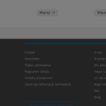
Więcej
Więce
Kontakt
O nas
Newsletter
Współpr
Status zamówienia
Dla aut
Regulamin sklepu
Twoje s
Polityka prywatności
(Nowe
(Link
Co nas 
okno)
do
Zwrot lub reklamacja zamówienia
Mapa st
innej
strony)
FAQ
Blog
Zarządzaj preferencjami plików cookie