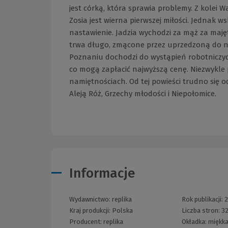
jest córką, która sprawia problemy. Z kolei
Zosia jest wierna pierwszej miłości. Jednak 
nastawienie. Jadzia wychodzi za mąż za maję
trwa długo, zmącone przez uprzedzoną do ni
Poznaniu dochodzi do wystąpień robotniczych
co mogą zapłacić najwyższą cenę. Niezwykle p
namiętnościach. Od tej powieści trudno się 
Aleją Róż, Grzechy młodości i Niepołomice.
Informacje
Wydawnictwo:
replika
Rok publikacji:
Kraj produkcji: Polska
Liczba stron:
3
Producent:
replika
Okładka:
miękka