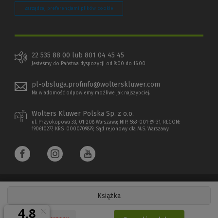
Zarządzaj preferencjami plików cookie
22 535 88 00 lub 801 04 45 45
Jesteśmy do Państwa dyspozycji od 8:00 do 16:00
pl-obsluga.profinfo@wolterskluwer.com
Na wiadomość odpowiemy możliwe jak najszybciej.
Wolters Kluwer Polska Sp. z o.o.
ul. Przyokopowa 33, 01-208 Warszawa; NIP: 583-001-89-31, REGON:
190610277, KRS: 0000709879, Sąd rejonowy dla M.S. Warszawy
Książka
Copyright 1997 - 2026 Wolters Kluwer Polska Sp. z o.o.