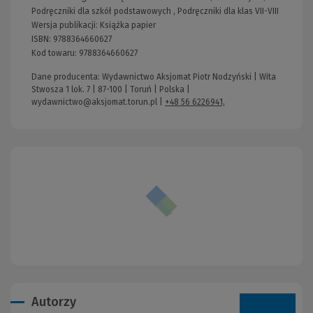
Podręczniki dla szkół podstawowych
,
Podręczniki dla klas VII-VIII
Wersja publikacji:
Książka papier
ISBN:
9788364660627
Kod towaru:
9788364660627
Dane producenta: Wydawnictwo Aksjomat Piotr Nodzyński | Wita
Stwosza 1 lok. 7 | 87-100 | Toruń | Polska |
wydawnictwo@aksjomat.torun.pl
|
+48 56 6226941,
Autorzy