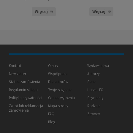
Więcej
Więcej
Kontakt
O nas
Wydawnictwa
Newsletter
Współpraca
Autorzy
Status zamówienia
Dla autorów
(Nowe
(Link
Serie
okno)
do
Regulamin sklepu
Twoje sugestie
Hasła LEX
innej
strony)
Polityka prywatności
(Nowe
(Link
Co nas wyróżnia
Segmenty
okno)
do
Zwrot lub reklamacja
Mapa strony
Rodzaje
innej
zamówienia
strony)
FAQ
Zawody
Blog