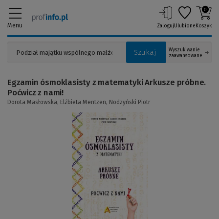
0
Menu
Zaloguj
Ulubione
Koszyk
Wyszukiwanie
Szukaj
zaawansowane
Egzamin ósmoklasisty z matematyki Arkusze próbne.
Poćwicz z nami!
Dorota Masłowska,
Elżbieta Mentzen,
Nodzyński Piotr
(Link
do
innej
strony)