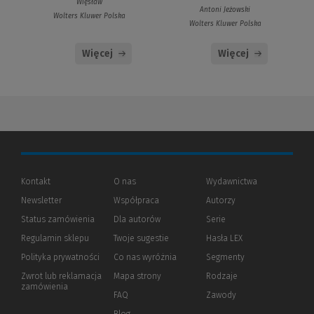
Więsław
Antoni Jeżowski
Wolters Kluwer Polska
Wolters Kluwer Polska
Więcej
Więcej
Kontakt
O nas
Wydawnictwa
Newsletter
Współpraca
Autorzy
Status zamówienia
Dla autorów
(Nowe
(Link
Serie
okno)
do
Regulamin sklepu
Twoje sugestie
Hasła LEX
innej
strony)
Polityka prywatności
(Nowe
(Link
Co nas wyróżnia
Segmenty
okno)
do
Zwrot lub reklamacja
Mapa strony
Rodzaje
innej
zamówienia
strony)
FAQ
Zawody
Blog