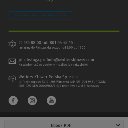
Zarządzaj preferencjami plików cookie
22 535 88 00 lub 801 04 45 45
Jesteśmy do Państwa dyspozycji od 8:00 do 16:00
pl-obsluga.profinfo@wolterskluwer.com
Na wiadomość odpowiemy możliwe jak najszybciej.
Wolters Kluwer Polska Sp. z o.o.
ul. Przyokopowa 33, 01-208 Warszawa; NIP: 583-001-89-31, REGON:
190610277, KRS: 0000709879, Sąd rejonowy dla M.S. Warszawy
Ebook PDF