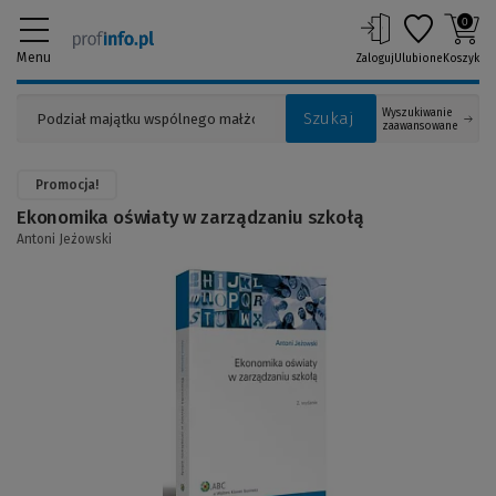
0
Menu
Zaloguj
Ulubione
Koszyk
Wyszukiwanie
Szukaj
zaawansowane
Promocja!
Ekonomika oświaty w zarządzaniu szkołą
Antoni Jeżowski
(Link
do
innej
strony)