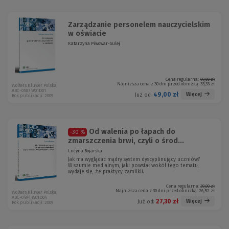
Zarządzanie personelem nauczycielskim
w oświacie
Katarzyna Piwowar-Sulej
Cena regularna:
49,00 zł
Najniższa cena z 30 dni przed obniżką:
33,33 zł
Wolters Kluwer Polska
ABC-0587 W01D01
49,00 zł
Więcej
Już od:
Rok publikacji: 2009
Od walenia po łapach do
-30 %
zmarszczenia brwi, czyli o środ...
Lucyna Bojarska
Jak ma wyglądać mądry system dyscyplinujący uczniów?
W szumie medialnym, jaki powstał wokół tego tematu,
wydaje się, że praktycy zamilkli.
Cena regularna:
39,00 zł
Najniższa cena z 30 dni przed obniżką:
26,52 zł
Wolters Kluwer Polska
ABC-0494 W01D04
27,30 zł
Więcej
Już od:
Rok publikacji: 2009