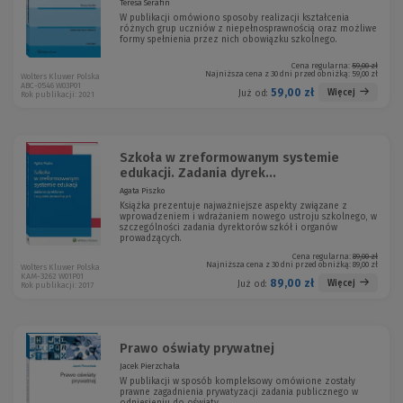
Teresa Serafin
W publikacji omówiono sposoby realizacji kształcenia
różnych grup uczniów z niepełnosprawnością oraz możliwe
formy spełnienia przez nich obowiązku szkolnego.
Cena regularna:
59,00 zł
Najniższa cena z 30 dni przed obniżką:
59,00 zł
Wolters Kluwer Polska
ABC-0546 W03P01
59,00 zł
Więcej
Już od:
Rok publikacji: 2021
Szkoła w zreformowanym systemie
edukacji. Zadania dyrek...
Agata Piszko
Książka prezentuje najważniejsze aspekty związane z
wprowadzeniem i wdrażaniem nowego ustroju szkolnego, w
szczególności zadania dyrektorów szkół i organów
prowadzących.
Cena regularna:
89,00 zł
Najniższa cena z 30 dni przed obniżką:
89,00 zł
Wolters Kluwer Polska
KAM-3262 W01P01
89,00 zł
Więcej
Już od:
Rok publikacji: 2017
Prawo oświaty prywatnej
Jacek Pierzchała
W publikacji w sposób kompleksowy omówione zostały
prawne zagadnienia prywatyzacji zadania publicznego w