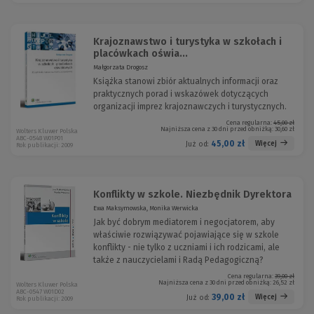
Krajoznawstwo i turystyka w szkołach i
placówkach oświa...
Małgorzata Drogosz
Książka stanowi zbiór aktualnych informacji oraz
praktycznych porad i wskazówek dotyczących
organizacji imprez krajoznawczych i turystycznych.
Cena regularna:
45,00 zł
Najniższa cena z 30 dni przed obniżką:
30,60 zł
Wolters Kluwer Polska
ABC-0548 W01P01
45,00 zł
Więcej
Już od:
Rok publikacji: 2009
Konflikty w szkole. Niezbędnik Dyrektora
Ewa Maksymowska, Monika Werwicka
Jak być dobrym mediatorem i negocjatorem, aby
właściwie rozwiązywać pojawiające się w szkole
konflikty - nie tylko z uczniami i ich rodzicami, ale
także z nauczycielami i Radą Pedagogiczną?
Cena regularna:
39,00 zł
Najniższa cena z 30 dni przed obniżką:
26,52 zł
Wolters Kluwer Polska
ABC-0547 W01D02
39,00 zł
Więcej
Już od:
Rok publikacji: 2009