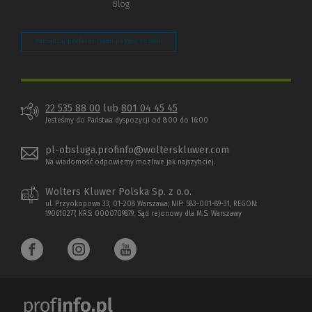
Blog
Zarządzaj preferencjami plików cookie
22 535 88 00
lub
801 04 45 45
Jesteśmy do Państwa dyspozycji od 8:00 do 16:00
pl-obsluga.profinfo@wolterskluwer.com
Na wiadomość odpowiemy możliwe jak najszybciej.
Wolters Kluwer Polska Sp. z o.o.
ul. Przyokopowa 33, 01-208 Warszawa; NIP: 583-001-89-31, REGON:
190610277, KRS: 0000709879, Sąd rejonowy dla M.S. Warszawy