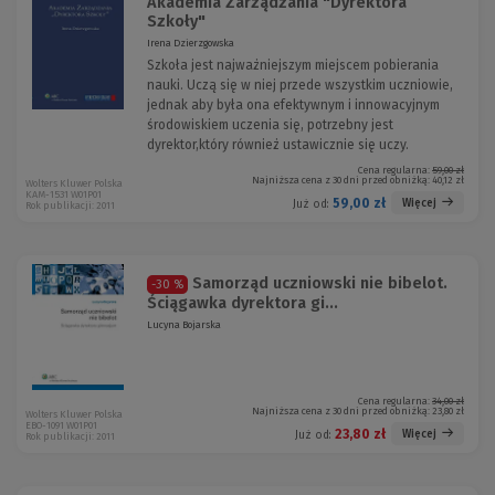
Akademia Zarządzania "Dyrektora
Szkoły"
Irena Dzierzgowska
Szkoła jest najważniejszym miejscem pobierania
nauki. Uczą się w niej przede wszystkim uczniowie,
jednak aby była ona efektywnym i innowacyjnym
środowiskiem uczenia się, potrzebny jest
dyrektor,który również ustawicznie się uczy.
Cena regularna:
59,00 zł
Najniższa cena z 30 dni przed obniżką:
40,12 zł
Wolters Kluwer Polska
KAM-1531 W01P01
59,00 zł
Więcej
Już od:
Rok publikacji: 2011
Samorząd uczniowski nie bibelot.
-30 %
Ściągawka dyrektora gi...
Lucyna Bojarska
Cena regularna:
34,00 zł
Najniższa cena z 30 dni przed obniżką:
23,80 zł
Wolters Kluwer Polska
EBO-1091 W01P01
23,80 zł
Więcej
Już od:
Rok publikacji: 2011