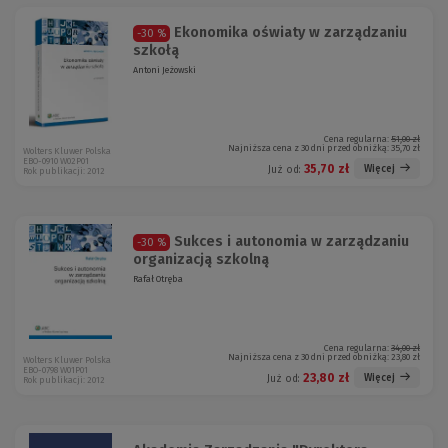
Ekonomika oświaty w zarządzaniu
-30 %
szkołą
Antoni Jeżowski
Cena regularna:
51,00 zł
Najniższa cena z 30 dni przed obniżką:
35,70 zł
Wolters Kluwer Polska
EBO-0910 W02P01
35,70 zł
Więcej
Już od:
Rok publikacji: 2012
Sukces i autonomia w zarządzaniu
-30 %
organizacją szkolną
Rafał Otręba
Cena regularna:
34,00 zł
Najniższa cena z 30 dni przed obniżką:
23,80 zł
Wolters Kluwer Polska
EBO-0798 W01P01
23,80 zł
Więcej
Już od:
Rok publikacji: 2012