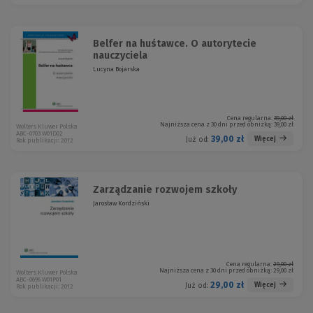
Belfer na huśtawce. O autorytecie
nauczyciela
Lucyna Bojarska
Cena regularna:
39,00 zł
Najniższa cena z 30 dni przed obniżką:
39,00 zł
Wolters Kluwer Polska
ABC-0703 W01D02
39,00 zł
Więcej
Już od:
Rok publikacji: 2012
Zarządzanie rozwojem szkoły
Jarosław Kordziński
Cena regularna:
29,00 zł
Najniższa cena z 30 dni przed obniżką:
29,00 zł
Wolters Kluwer Polska
ABC-0696 W01P01
29,00 zł
Więcej
Już od:
Rok publikacji: 2012