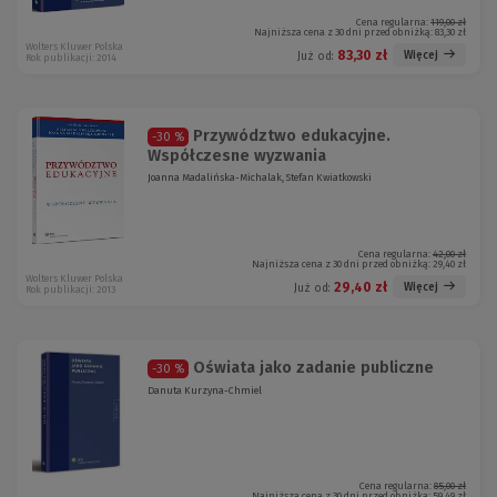
Cena regularna:
119,00 zł
Najniższa cena z 30 dni przed obniżką:
83,30 zł
Wolters Kluwer Polska
83,30 zł
Więcej
Już od:
Rok publikacji: 2014
Przywództwo edukacyjne.
-30 %
Współczesne wyzwania
Joanna Madalińska-Michalak, Stefan Kwiatkowski
Cena regularna:
42,00 zł
Najniższa cena z 30 dni przed obniżką:
29,40 zł
Wolters Kluwer Polska
29,40 zł
Więcej
Już od:
Rok publikacji: 2013
Oświata jako zadanie publiczne
-30 %
Danuta Kurzyna-Chmiel
Cena regularna:
85,00 zł
Najniższa cena z 30 dni przed obniżką:
59,49 zł