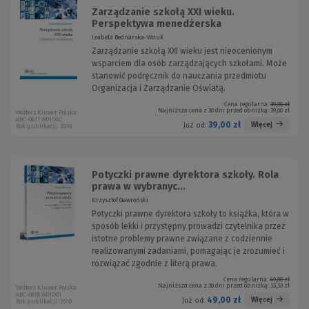
Zarządzanie szkołą XXI wieku.
Perspektywa menedżerska
Izabela Bednarska-Wnuk
Zarządzanie szkołą XXI wieku jest nieocenionym
wsparciem dla osób zarządzających szkołami. Może
stanowić podręcznik do nauczania przedmiotu
Organizacja i Zarządzanie Oświatą.
Cena regularna:
39,00 zł
Najniższa cena z 30 dni przed obniżką:
39,00 zł
Wolters Kluwer Polska
ABC-0617 W01D02
39,00 zł
Więcej
Już od:
Rok publikacji: 2010
Potyczki prawne dyrektora szkoły. Rola
prawa w wybranyc...
Krzysztof Gawroński
Potyczki prawne dyrektora szkoły to książka, która w
sposób lekki i przystępny prowadzi czytelnika przez
istotne problemy prawne związane z codziennie
realizowanymi zadaniami, pomagając je zrozumieć i
rozwiązać zgodnie z literą prawa.
Cena regularna:
49,00 zł
Najniższa cena z 30 dni przed obniżką:
33,33 zł
Wolters Kluwer Polska
ABC-0618 W01D01
49,00 zł
Więcej
Już od:
Rok publikacji: 2010