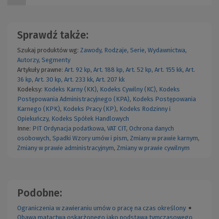
Sprawdź także:
Szukaj produktów wg:
Zawody
,
Rodzaje
,
Serie
,
Wydawnictwa
,
Autorzy
,
Segmenty
Artykuły prawne:
Art. 92 kp
,
Art. 188 kp
,
Art. 52 kp
,
Art. 155 kk
,
Art.
36 kp
,
Art. 30 kp
,
Art. 233 kk
,
Art. 207 kk
Kodeksy:
Kodeks Karny (KK)
,
Kodeks Cywilny (KC)
,
Kodeks
Postępowania Administracyjnego (KPA)
,
Kodeks Postępowania
Karnego (KPK)
,
Kodeks Pracy (KP)
,
Kodeks Rodzinny i
Opiekuńczy
,
Kodeks Spółek Handlowych
Inne:
PIT
Ordynacja podatkowa
,
VAT
CIT
,
Ochrona danych
osobowych
,
Spadki
Wzory umów i pism
,
Zmiany w prawie karnym
,
Zmiany w prawie administracyjnym
,
Zmiany w prawie cywilnym
Podobne:
Ograniczenia w zawieraniu umów o pracę na czas określony
●
Obawa matactwa oskarżonego jako podstawa tymczasowego