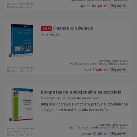
Wolters Kluwer Polska
59,49 zł
Więcej
Już od:
Rok publikacji: 2013
Finanse w oświacie
-30 %
Marta Handzlik
Cena regularna:
34,00 zł
Najniższa cena z 30 dni przed obniżką:
23,80 zł
Wolters Kluwer Polska
23,80 zł
Więcej
Już od:
Rok publikacji: 2013
Kompetencje emocjonalne nauczyciela
Renata Góralska, Joanna Madalińska-Michalak
Jaką rolę odgrywają emocje w pracy nauczyciela? Co
mówią na ten temat badania naukowe?...
Cena regularna:
39,00 zł
Najniższa cena z 30 dni przed obniżką:
39,00 zł
Wolters Kluwer Polska
ABC-0702 W01P01
39,00 zł
Więcej
Już od:
Rok publikacji: 2012