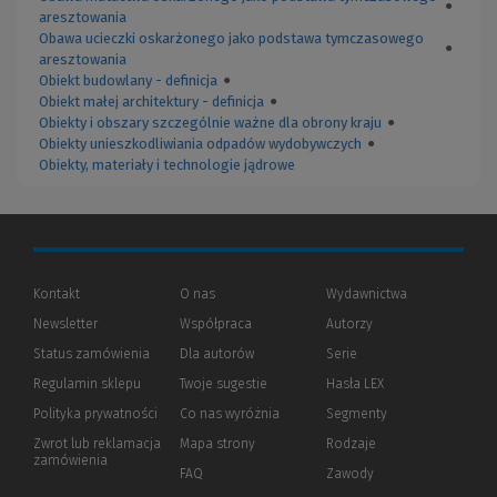
●
aresztowania
Obawa ucieczki oskarżonego jako podstawa tymczasowego
●
aresztowania
Obiekt budowlany - definicja
●
Obiekt małej architektury - definicja
●
Obiekty i obszary szczególnie ważne dla obrony kraju
●
Obiekty unieszkodliwiania odpadów wydobywczych
●
Obiekty, materiały i technologie jądrowe
Kontakt
O nas
Wydawnictwa
Newsletter
Współpraca
Autorzy
Status zamówienia
Dla autorów
(Nowe
(Link
Serie
okno)
do
Regulamin sklepu
Twoje sugestie
Hasła LEX
innej
strony)
Polityka prywatności
(Nowe
(Link
Co nas wyróżnia
Segmenty
okno)
do
Zwrot lub reklamacja
Mapa strony
Rodzaje
innej
zamówienia
strony)
FAQ
Zawody