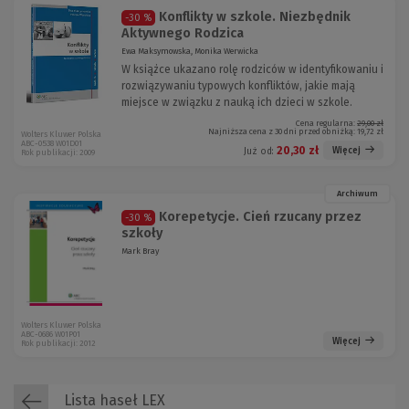
Konflikty w szkole. Niezbędnik
-30 %
Aktywnego Rodzica
Ewa Maksymowska, Monika Werwicka
W książce ukazano rolę rodziców w identyfikowaniu i
rozwiązywaniu typowych konfliktów, jakie mają
miejsce w związku z nauką ich dzieci w szkole.
Cena regularna:
29,00 zł
Najniższa cena z 30 dni przed obniżką:
19,72 zł
Wolters Kluwer Polska
ABC-0538 W01D01
20,30 zł
Więcej
Już od:
Rok publikacji: 2009
Archiwum
Korepetycje. Cień rzucany przez
-30 %
szkoły
Mark Bray
Wolters Kluwer Polska
ABC-0686 W01P01
Więcej
Rok publikacji: 2012
Lista haseł LEX