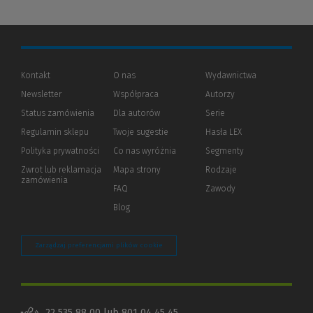
Kontakt
O nas
Wydawnictwa
Newsletter
Współpraca
Autorzy
Status zamówienia
Dla autorów
(Nowe
(Link
Serie
okno)
do
Regulamin sklepu
Twoje sugestie
Hasła LEX
innej
strony)
Polityka prywatności
(Nowe
(Link
Co nas wyróżnia
Segmenty
okno)
do
Zwrot lub reklamacja
Mapa strony
Rodzaje
innej
zamówienia
strony)
FAQ
Zawody
Blog
Zarządzaj preferencjami plików cookie
22 535 88 00 lub 801 04 45 45