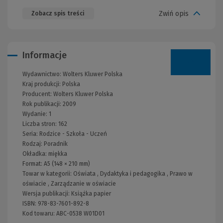
Zwiń opis
Zobacz spis treści
Informacje
Wydawnictwo:
Wolters Kluwer Polska
Kraj produkcji: Polska
Producent:
Wolters Kluwer Polska
Rok publikacji:
2009
Wydanie:
1
Liczba stron:
162
Seria:
Rodzice - Szkoła - Uczeń
Rodzaj:
Poradnik
Okładka:
miękka
Format:
A5 (148 × 210 mm)
Towar w kategorii:
Oświata
,
Dydaktyka i pedagogika
,
Prawo w
oświacie
,
Zarządzanie w oświacie
Wersja publikacji:
Książka papier
ISBN:
978-83-7601-892-8
Kod towaru:
ABC-0538 W01D01