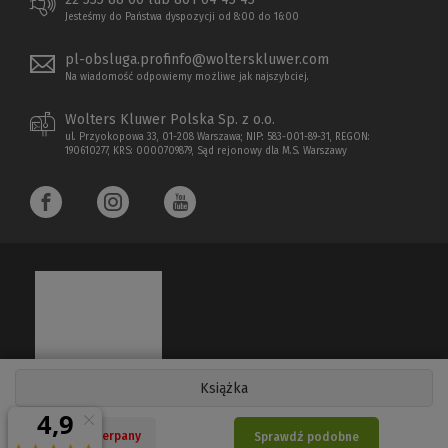
Jesteśmy do Państwa dyspozycji od 8:00 do 16:00
pl-obsluga.profinfo@wolterskluwer.com
Na wiadomość odpowiemy możliwe jak najszybciej.
Wolters Kluwer Polska Sp. z o.o.
ul. Przyokopowa 33, 01-208 Warszawa; NIP: 583-001-89-31, REGON:
190610277, KRS: 0000709879, Sąd rejonowy dla M.S. Warszawy
Książka
Copyright 1997 - 2026 Wolters Kluwer Polska Sp. z o.o.
Nakład wyczerpany
Sprawdź podobne