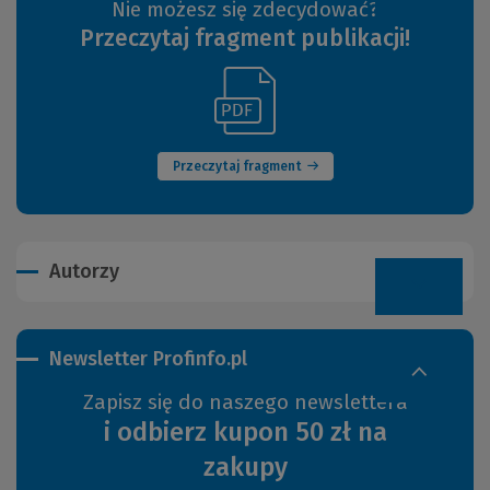
Nie możesz się zdecydować?
Przeczytaj fragment publikacji!
(Link
(Nowe
do
okno)
innej
strony)
Przeczytaj fragment
Autorzy
Newsletter Profinfo.pl
Zapisz się do naszego newslettera
i odbierz kupon 50 zł na
zakupy