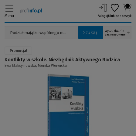
0
Menu
Zaloguj
Ulubione
Koszyk
Wyszukiwanie
Szukaj
zaawansowane
Promocja!
Konflikty w szkole. Niezbędnik Aktywnego Rodzica
Ewa Maksymowska,
Monika Werwicka
(Link
do
innej
strony)