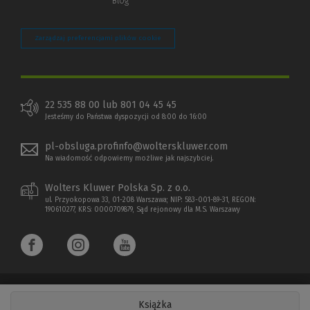
Blog
Zarządzaj preferencjami plików cookie
22 535 88 00 lub 801 04 45 45
Jesteśmy do Państwa dyspozycji od 8:00 do 16:00
pl-obsluga.profinfo@wolterskluwer.com
Na wiadomość odpowiemy możliwe jak najszybciej.
Wolters Kluwer Polska Sp. z o.o.
ul. Przyokopowa 33, 01-208 Warszawa; NIP: 583-001-89-31, REGON:
190610277, KRS: 0000709879, Sąd rejonowy dla M.S. Warszawy
Książka