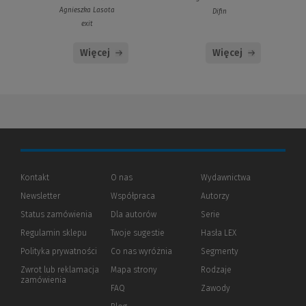
Agnieszka Lasota
Difin
exit
Więcej
Więcej
Kontakt
O nas
Wydawnictwa
Newsletter
Współpraca
Autorzy
Status zamówienia
Dla autorów
(Nowe
(Link
Serie
okno)
do
Regulamin sklepu
Twoje sugestie
Hasła LEX
innej
strony)
Polityka prywatności
(Nowe
(Link
Co nas wyróżnia
Segmenty
okno)
do
Zwrot lub reklamacja
Mapa strony
Rodzaje
innej
zamówienia
strony)
FAQ
Zawody