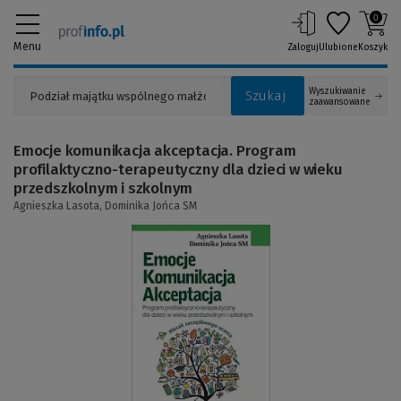
0
Menu
Zaloguj
Ulubione
Koszyk
Wyszukiwanie
Szukaj
zaawansowane
Emocje komunikacja akceptacja. Program
profilaktyczno-terapeutyczny dla dzieci w wieku
przedszkolnym i szkolnym
Agnieszka Lasota,
Dominika Jońca SM
(Link
do
innej
strony)