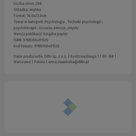
Liczba stron:
268
Okładka:
miękka
Format:
16.0x23.0cm
Towar w kategorii:
Psychologia
,
Techniki psychologii i
psychoterapii
,
Uczucia, emocje, zmysły
Wersja publikacji:
Książka papier
ISBN:
9788366491526
Kod towaru:
9788366491526
Dane producenta: Difin sp. z o.o. | Kostrzewskiego 1 | 00-768 |
Warszawa | Polska |
anna.stawinska@difin.pl