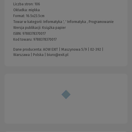
Liczba stron:
106
Okładka:
miękka
Format:
16.5x23.5cm
Towar w kategorii:
Informatyka
', '
Informatyka
,
Programowanie
Wersja publikacji:
Książka papier
ISBN:
9788378370017
Kod towaru:
9788378370017
Dane producenta: AOW EXIT | Maszynowa 5/9 | 02-392 |
Warszawa | Polska |
biuro@exit.pl