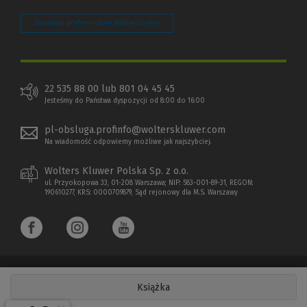
Zarządzaj preferencjami plików cookie
22 535 88 00 lub 801 04 45 45
Jesteśmy do Państwa dyspozycji od 8:00 do 16:00
pl-obsluga.profinfo@wolterskluwer.com
Na wiadomość odpowiemy możliwe jak najszybciej.
Wolters Kluwer Polska Sp. z o.o.
ul. Przyokopowa 33, 01-208 Warszawa; NIP: 583-001-89-31, REGON:
190610277, KRS: 0000709879, Sąd rejonowy dla M.S. Warszawy
Książka