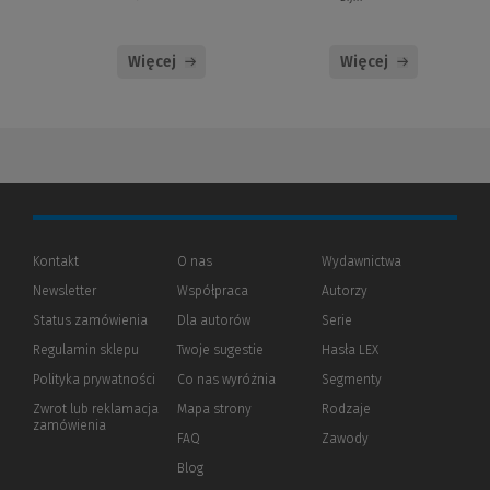
Więcej
Więcej
Kontakt
O nas
Wydawnictwa
Newsletter
Współpraca
Autorzy
Status zamówienia
Dla autorów
(Nowe
(Link
Serie
okno)
do
Regulamin sklepu
Twoje sugestie
Hasła LEX
innej
strony)
Polityka prywatności
(Nowe
(Link
Co nas wyróżnia
Segmenty
okno)
do
Zwrot lub reklamacja
Mapa strony
Rodzaje
innej
zamówienia
strony)
FAQ
Zawody
Blog