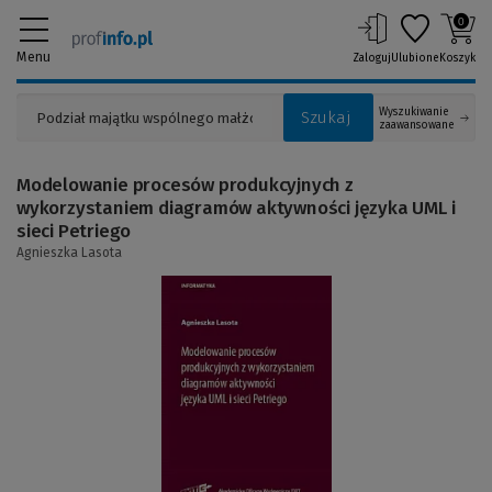
0
Menu
Zaloguj
Ulubione
Koszyk
Wyszukiwanie
Szukaj
zaawansowane
Modelowanie procesów produkcyjnych z
wykorzystaniem diagramów aktywności języka UML i
sieci Petriego
Agnieszka Lasota
(Link
do
innej
strony)