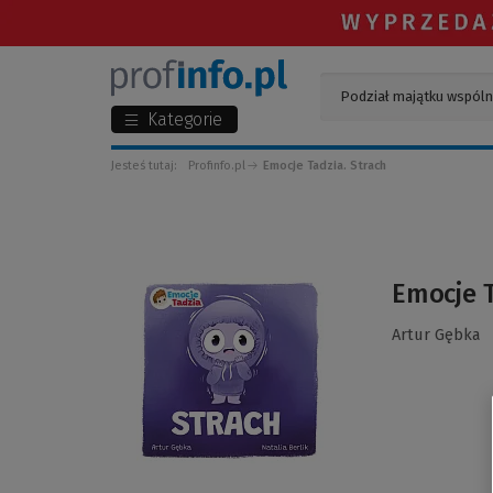
Kategorie
Jesteś tutaj:
Profinfo.pl
Emocje Tadzia. Strach
(Link
Emocje T
do
innej
Artur Gębka
strony)