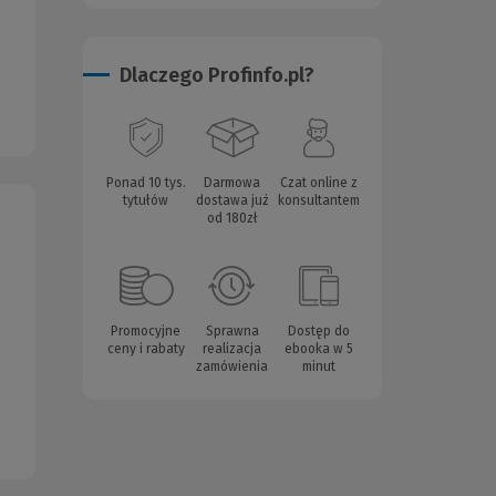
Dlaczego Profinfo.pl?
Ponad 10 tys.
Darmowa
Czat online z
tytułów
dostawa już
konsultantem
od 180zł
Promocyjne
Sprawna
Dostęp do
ceny i rabaty
realizacja
ebooka w 5
zamówienia
minut