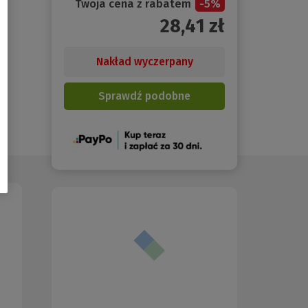
Twoja cena z rabatem
-
5
%
28,41
zł
Nakład wyczerpany
Sprawdź podobne
(Nowe
okno)