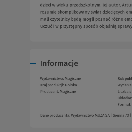
dzieci w wieku przedszkolnym. Jej autor, Art
rozumie skomplikowany świat dziecięcych emo
mali czytelnicy będą mogli poznać różne emo
uczuć i w przystępny sposób objaśnią spraw
Informacje
Wydawnictwo:
Magiczne
Rok publ
Kraj produkcji: Polska
Wydanie
Producent:
Magiczne
Liczba s
Okładka
Format:
Dane producenta: Wydawnictwo MUZA SA | Sienna 73 |