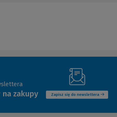
slettera
(Nowe
ł na zakupy
okno)
Zapisz się do newslettera