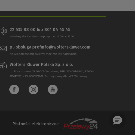
22 535 88 00 lub 801 04 45 45
Jesteśmy do Państwa dyspozycji od 8:00 do 16:00
pl-obsluga.profinfo@wolterskluwer.com
Na wiadomość odpowiemy możliwe jak najszybciej.
Wolters Kluwer Polska Sp. z o.o.
ul. Przyokopowa 33, 01-208 Warszawa; NIP: 583-001-89-31, REGON:
190610277, KRS: 0000709879, Sąd rejonowy dla M.S. Warszawy
Płatności elektroniczne
(Nowe
(Link
okno)
do