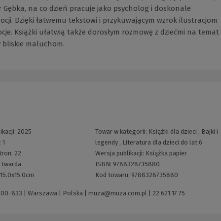
ur Gębka, na co dzień pracuje jako psycholog i doskonale
cji. Dzięki łatwemu tekstowi i przykuwającym wzrok ilustracjom
cje. Książki ułatwią także dorosłym rozmowę z dziećmi na temat
y bliskie maluchom.
ikacji:
2025
Towar w kategorii:
Książki dla dzieci
,
Bajki i
:
1
legendy
,
Literatura dla dzieci do lat 6
tron:
22
Wersja publikacji:
Książka papier
:
twarda
ISBN:
9788328735880
15.0x15.0cm
Kod towaru:
9788328735880
 00-833 | Warszawa | Polska |
muza@muza.com.pl
|
22 621 17 75