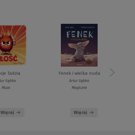
cje Tadzia
Fenek i wielka nuda
T
tur Gębka
Artur Gębka
Muza
Magiczne
Więcej
Więcej