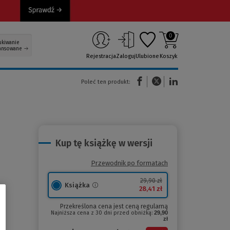
0
ukiwanie
ansowane
Rejestracja
Zaloguj
Ulubione
Koszyk
(Nowe okno)
(Link do innej strony)
(Link do innej strony)
Poleć ten produkt:
Kup tę książkę w wersji
Przewodnik po formatach
29,90 zł
Książka
28,41 zł
Przekreślona cena jest ceną regularną
Najniższa cena z 30 dni przed obniżką:
29,90
zł