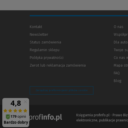
Kontakt
O nas
Newsletter
Współpr
Status zamówienia
Dla aut
Regulamin sklepu
Twoje s
Polityka prywatności
(Nowe
(Link
Co nas 
okno)
do
Zwrot lub reklamacja zamówienia
Mapa st
innej
strony)
FAQ
Blog
Zarządzaj preferencjami plików cookie
Księgarnia profinfo.pl - Prawo B
elektroniczne, publikacje prawnic