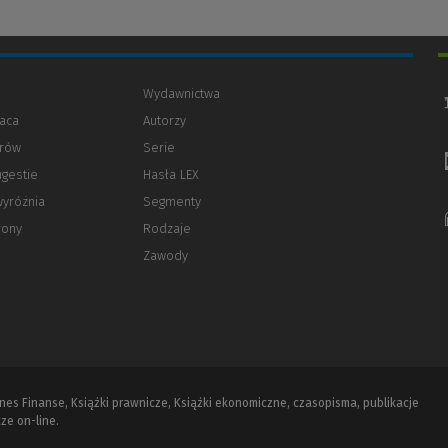
Wydawnictwa
aca
Autorzy
orów
(Nowe
(Link
Serie
okno)
do
ugestie
Hasła LEX
innej
strony)
wyróżnia
Segmenty
rony
Rodzaje
Zawody
iznes Finanse, Książki prawnicze, Książki ekonomiczne, czasopisma, publikacje
ze on-line.