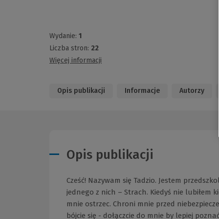
Wydanie:
1
Liczba stron:
22
Więcej informacji
Opis publikacji
Informacje
Autorzy
Opis publikacji
Cześć! Nazywam się Tadzio. Jestem przedszk
jednego z nich – Strach. Kiedyś nie lubiłem k
mnie ostrzec. Chroni mnie przed niebezpiec
bójcie się - dołączcie do mnie by lepiej poz