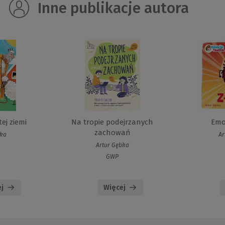
Inne publikacje autora
tej ziemi
Na tropie podejrzanych
Emo
zachowań
bka
Ar
Artur Gębka
GWP
j
Więcej