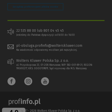
Zarządzaj preferencjami plików cookie
22 535 88 00 lub 801 04 45 45
Jesteśmy do Państwa dyspozycji od 8:00 do 16:00
pl-obsluga.profinfo@wolterskluwer.com
Na wiadomość odpowiemy możliwe jak najszybciej.
Wolters Kluwer Polska Sp. z o.o.
ul. Przyokopowa 33, 01-208 Warszawa; NIP: 583-001-89-31, REGON:
190610277, KRS: 0000709879, Sąd rejonowy dla M.S. Warszawy
Copyright 1997 - 2026 Wolters Kluwer Polska Sp. z o.o.