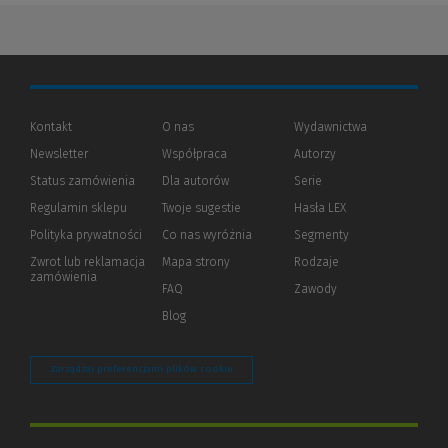
Kontakt
O nas
Wydawnictwa
Newsletter
Współpraca
Autorzy
Status zamówienia
Dla autorów
(Nowe
(Link
Serie
okno)
do
Regulamin sklepu
Twoje sugestie
Hasła LEX
innej
strony)
Polityka prywatności
(Nowe
(Link
Co nas wyróżnia
Segmenty
okno)
do
Zwrot lub reklamacja
Mapa strony
Rodzaje
innej
zamówienia
strony)
FAQ
Zawody
Blog
Zarządzaj preferencjami plików cookie