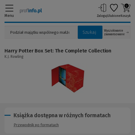
0
Menu
Zaloguj
Ulubione
Koszyk
Wyszukiwanie
Szukaj
zaawansowane
Harry Potter Box Set: The Complete Collection
K.J. Rowling
(Link
do
innej
strony)
Książka dostępna w różnych formatach
Przewodnik po formatach