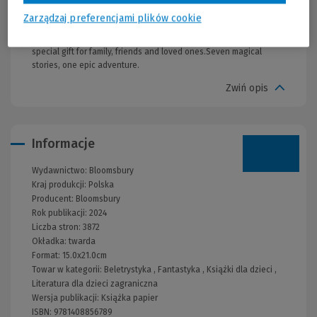
scarlet box, decorated with gold foiling showing Harry on his
Zarządzaj preferencjami plików cookie
broomstick flying past a fiery Hungarian Horntail dragon. These
books are to be treasured and read time and time again, the most
special gift for family, friends and loved ones.Seven magical
stories, one epic adventure.
Zwiń opis
Informacje
Wydawnictwo:
Bloomsbury
Kraj produkcji: Polska
Producent:
Bloomsbury
Rok publikacji:
2024
Liczba stron:
3872
Okładka:
twarda
Format:
15.0x21.0cm
Towar w kategorii:
Beletrystyka
,
Fantastyka
,
Książki dla dzieci
,
Literatura dla dzieci zagraniczna
Wersja publikacji:
Książka papier
ISBN:
9781408856789