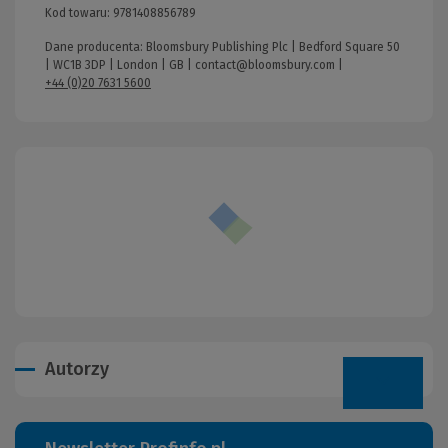
Kod towaru:
9781408856789
Dane producenta: Bloomsbury Publishing Plc | Bedford Square 50
| WC1B 3DP | London | GB |
contact@bloomsbury.com
|
+44 (0)20 7631 5600
Autorzy