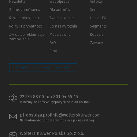
Newsletter
Współpraca
Autorzy
Status zamówienia
Dla autorów
(Nowe
(Link
Serie
okno)
do
Regulamin sklepu
Twoje sugestie
Hasła LEX
innej
strony)
Polityka prywatności
(Nowe
(Link
Co nas wyróżnia
Segmenty
okno)
do
Zwrot lub reklamacja
Mapa strony
Rodzaje
innej
zamówienia
strony)
FAQ
Zawody
Blog
Zarządzaj preferencjami plików cookie
22 535 88 00 lub 801 04 45 45
Jesteśmy do Państwa dyspozycji od 8:00 do 16:00
pl-obsluga.profinfo@wolterskluwer.com
Na wiadomość odpowiemy możliwe jak najszybciej.
Wolters Kluwer Polska Sp. z o.o.