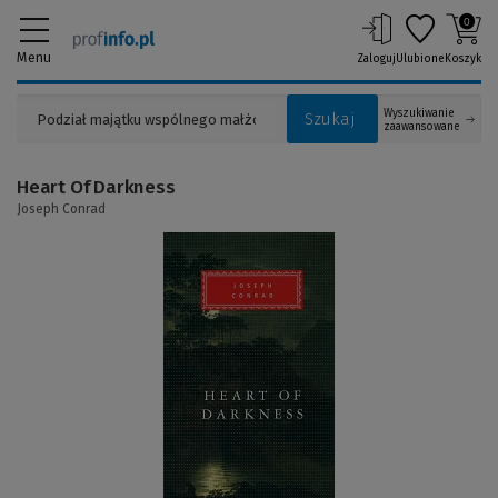
0
Menu
Zaloguj
Ulubione
Koszyk
Wyszukiwanie
Szukaj
zaawansowane
Heart Of Darkness
Joseph Conrad
(Link
do
innej
strony)