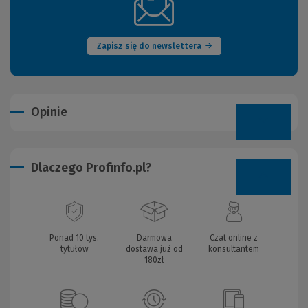
(Nowe
okno)
Zapisz się do newslettera
Opinie
Dlaczego Profinfo.pl?
Ponad 10 tys.
Darmowa
Czat online z
tytułów
dostawa już od
konsultantem
180zł