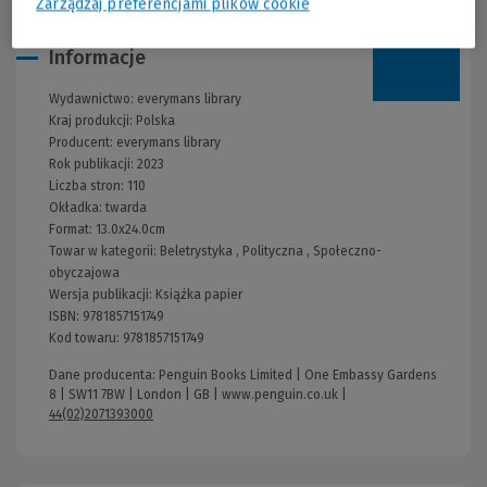
Zarządzaj preferencjami plików cookie
Informacje
Wydawnictwo:
everymans library
Kraj produkcji: Polska
Producent:
everymans library
Rok publikacji:
2023
Liczba stron:
110
Okładka:
twarda
Format:
13.0x24.0cm
Towar w kategorii:
Beletrystyka
,
Polityczna
,
Społeczno-
obyczajowa
Wersja publikacji:
Książka papier
ISBN:
9781857151749
Kod towaru:
9781857151749
Dane producenta: Penguin Books Limited | One Embassy Gardens
8 | SW11 7BW | London | GB |
www.penguin.co.uk
|
44(02)2071393000