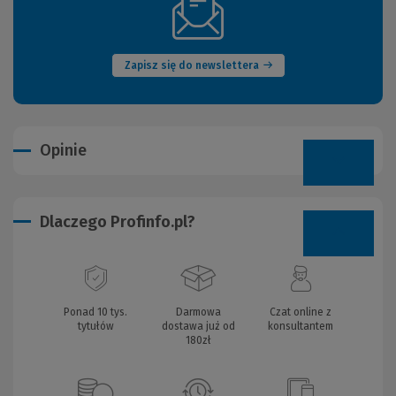
(Nowe
okno)
Zapisz się do newslettera
Opinie
Dlaczego Profinfo.pl?
Ponad 10 tys.
Darmowa
Czat online z
tytułów
dostawa już od
konsultantem
180zł