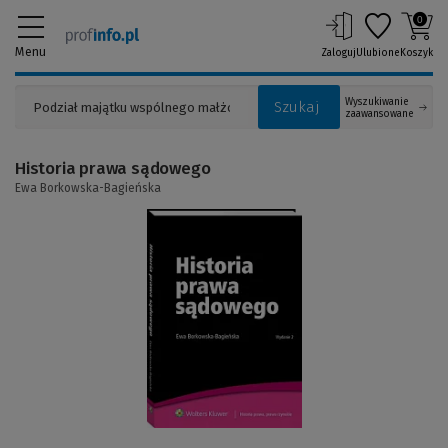
0
Menu
Zaloguj
Ulubione
Koszyk
Wyszukiwanie
Szukaj
zaawansowane
Historia prawa sądowego
Ewa Borkowska-Bagieńska
(Link
do
innej
strony)