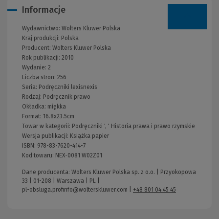
Informacje
Wydawnictwo:
Wolters Kluwer Polska
Kraj produkcji: Polska
Producent:
Wolters Kluwer Polska
Rok publikacji:
2010
Wydanie:
2
Liczba stron:
256
Seria:
Podręczniki lexisnexis
Rodzaj:
Podręcznik prawo
Okładka:
miękka
Format:
16.8x23.5cm
Towar w kategorii:
Podręczniki
', '
Historia prawa i prawo rzymskie
Wersja publikacji:
Książka papier
ISBN:
978-83-7620-414-7
Kod towaru:
NEX-0081 W02Z01
Dane producenta: Wolters Kluwer Polska sp. z o.o. | Przyokopowa
33 | 01-208 | Warszawa | PL |
pl-obsluga.profinfo@wolterskluwer.com
|
+48 801 04 45 45