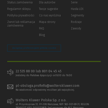
Status zamówienia
Dla autorów
(Nowe
(Link
Serie
okno)
do
Regulamin sklepu
Twoje sugestie
Hasła LEX
innej
strony)
Polityka prywatności
(Nowe
(Link
Co nas wyróżnia
Segmenty
okno)
do
Zwrot lub reklamacja
Mapa strony
Rodzaje
innej
zamówienia
strony)
FAQ
Zawody
Blog
Zarządzaj preferencjami plików cookie
22 535 88 00 lub 801 04 45 45
Jesteśmy do Państwa dyspozycji od 8:00 do 16:00
pl-obsluga.profinfo@wolterskluwer.com
Na wiadomość odpowiemy możliwe jak najszybciej.
Wolters Kluwer Polska Sp. z o.o.
ul. Przyokopowa 33, 01-208 Warszawa; NIP: 583-001-89-31, REGON:
190610277, KRS: 0000709879, Sąd rejonowy dla M.S. Warszawy