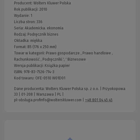
Producent:
Wolters Kluwer Polska
Rok publikacji:
2010
Wydanie:
1
Liczba stron:
336
Seria:
Akademicka. ekonomia
Rodzaj:
Podręcznik biznes
Okładka:
miękka
Format:
B5 (176 x 250 mm)
Towar w kategorii:
Prawo gospodarcze
,
Prawo handlowe
,
Rachunkowość
,
Podręczniki
', '
Biznesowe
Wersja publikacji:
Książka papier
ISBN:
978-83-7526-714-3
Kod towaru:
OFE-0510 W01D01
Dane producenta: Wolters Kluwer Polska sp. z o.o. | Przyokopowa
33 | 01-208 | Warszawa | PL |
pl-obsluga.profinfo@wolterskluwer.com
|
+48 801 04 45 45