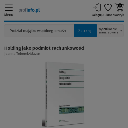
0
Menu
Zaloguj
Ulubione
Koszyk
Wyszukiwanie
Szukaj
zaawansowane
Holding jako podmiot rachunkowości
Joanna Toborek-Mazur
(Link
do
innej
strony)