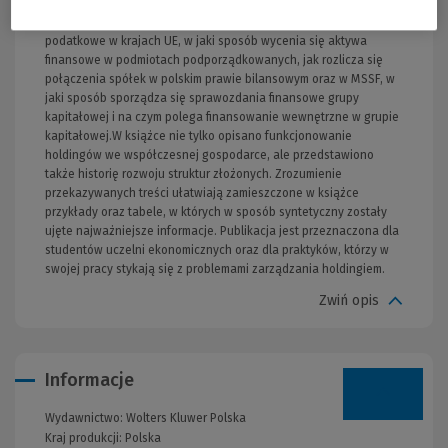
wynikają z utworzenia struktury złożonej, w jaki sposób mogą być
opodatkowane holdingi i czym różnią się w tym zakresie systemy
podatkowe w krajach UE, w jaki sposób wycenia się aktywa
finansowe w podmiotach podporządkowanych, jak rozlicza się
połączenia spółek w polskim prawie bilansowym oraz w MSSF, w
jaki sposób sporządza się sprawozdania finansowe grupy
kapitałowej i na czym polega finansowanie wewnętrzne w grupie
kapitałowej.W książce nie tylko opisano funkcjonowanie
holdingów we współczesnej gospodarce, ale przedstawiono
także historię rozwoju struktur złożonych. Zrozumienie
przekazywanych treści ułatwiają zamieszczone w książce
przykłady oraz tabele, w których w sposób syntetyczny zostały
ujęte najważniejsze informacje. Publikacja jest przeznaczona dla
studentów uczelni ekonomicznych oraz dla praktyków, którzy w
swojej pracy stykają się z problemami zarządzania holdingiem.
Zwiń opis
Informacje
Wydawnictwo:
Wolters Kluwer Polska
Kraj produkcji: Polska