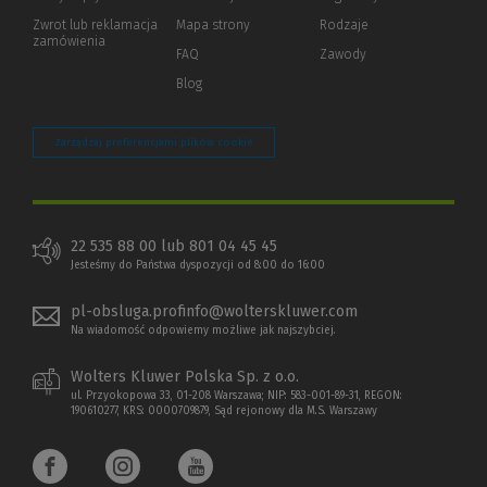
okno)
do
Zwrot lub reklamacja
Mapa strony
Rodzaje
innej
zamówienia
strony)
FAQ
Zawody
Blog
Zarządzaj preferencjami plików cookie
22 535 88 00 lub 801 04 45 45
Jesteśmy do Państwa dyspozycji od 8:00 do 16:00
pl-obsluga.profinfo@wolterskluwer.com
Na wiadomość odpowiemy możliwe jak najszybciej.
Wolters Kluwer Polska Sp. z o.o.
ul. Przyokopowa 33, 01-208 Warszawa; NIP: 583-001-89-31, REGON:
190610277, KRS: 0000709879, Sąd rejonowy dla M.S. Warszawy