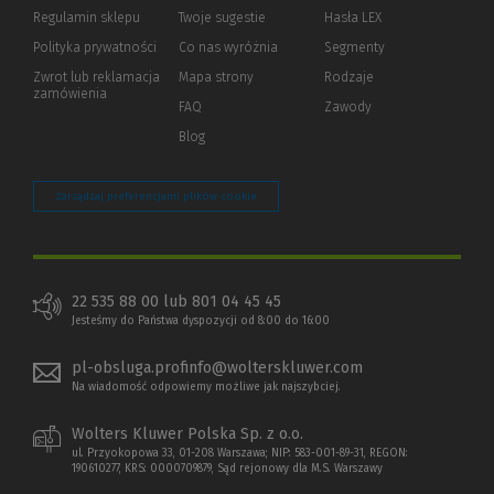
okno)
do
Regulamin sklepu
Twoje sugestie
Hasła LEX
innej
strony)
Polityka prywatności
(Nowe
(Link
Co nas wyróżnia
Segmenty
okno)
do
Zwrot lub reklamacja
Mapa strony
Rodzaje
innej
zamówienia
strony)
FAQ
Zawody
Blog
Zarządzaj preferencjami plików cookie
22 535 88 00 lub 801 04 45 45
Jesteśmy do Państwa dyspozycji od 8:00 do 16:00
pl-obsluga.profinfo@wolterskluwer.com
Na wiadomość odpowiemy możliwe jak najszybciej.
Wolters Kluwer Polska Sp. z o.o.
ul. Przyokopowa 33, 01-208 Warszawa; NIP: 583-001-89-31, REGON:
190610277, KRS: 0000709879, Sąd rejonowy dla M.S. Warszawy