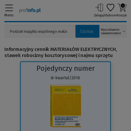
0
Menu
Zaloguj
Ulubione
Koszyk
Wyszukiwanie
Szukaj
zaawansowane
Informacyjny cennik MATERIAŁÓW ELEKTRYCZNYCH,
stawek robocizny kosztorysowej i najmu sprzętu
Pojedynczy numer
iii-kwartal/2016
(Link
do
innej
strony)