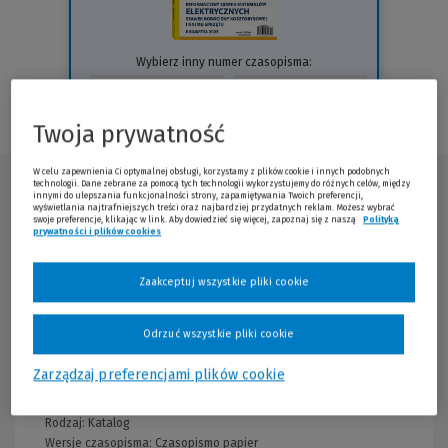
Wybierz inny numer czasopisma:
Twoja prywatność
W celu zapewnienia Ci optymalnej obsługi, korzystamy z plików cookie i innych podobnych
technologii. Dane zebrane za pomocą tych technologii wykorzystujemy do różnych celów, między
Opis publikacji
innymi do ulepszania funkcjonalności strony, zapamiętywania Twoich preferencji,
wyświetlania najtrafniejszych treści oraz najbardziej przydatnych reklam. Możesz wybrać
swoje preferencje, klikając w link. Aby dowiedzieć się więcej, zapoznaj się z naszą
Polityką
prywatności i plików cookies
(Nowe okno)
(Link do innej strony)
Sprawdź także inne katalogi BISTYP w naszej ofercie >>
(Nowe
okno)
Zaakceptuj wszystkie pliki cookie
Informacje
Odrzuć wszystkie pliki cookie
Wydawnictwo:
Wolters Kluwer Polska
Zarządzaj preferencjami plików cookie
Kraj produkcji: Polska
Producent:
Wolters Kluwer Polska
Rodzaj:
Katalog
Wersje czasopisma:
Czasopismo papier