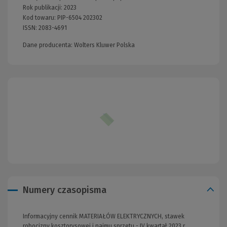
Rok publikacji:
2023
Kod towaru:
PIP-6504 202302
ISSN:
2083-4691
Dane producenta: Wolters Kluwer Polska
Numery czasopisma
Informacyjny cennik MATERIAŁÓW ELEKTRYCZNYCH, stawek
robocizny kosztorysowej i najmu sprzętu - IV kwartał 2023 r.