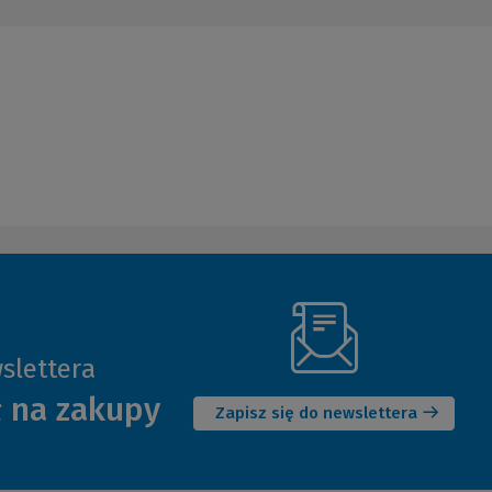
slettera
(Nowe
ł na zakupy
okno)
Zapisz się do newslettera