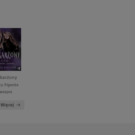
karżony
cy Trigovise
waspos
Więcej