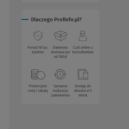
Dlaczego Profinfo.pl?
Ponad 10 tys.
Darmowa
Czat online z
tytułów
dostawa już
konsultantem
od 180zł
Promocyjne
Sprawna
Dostęp do
ceny i rabaty
realizacja
ebooka w 5
zamówienia
minut