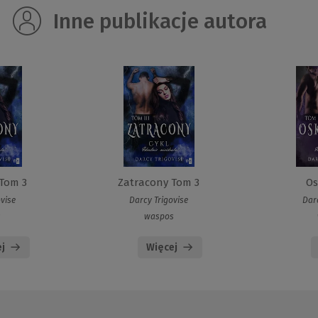
Inne publikacje autora
Tom 3
Zatracony Tom 3
Os
vise
Darcy Trigovise
Dar
s
waspos
j
Więcej