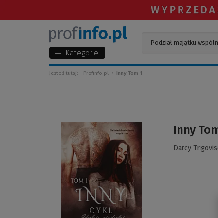
Kategorie
Jesteś tutaj:
Profinfo.pl
Inny Tom 1
(Link
Inny Tom
do
innej
Darcy Trigovis
strony)