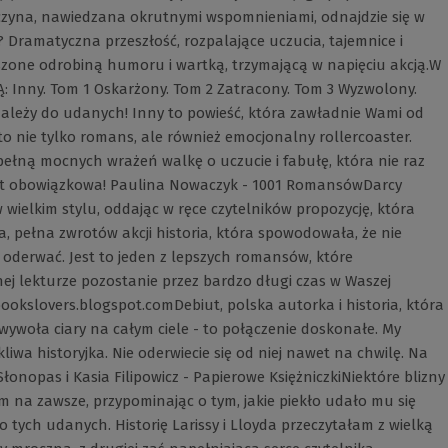
wczyna, nawiedzana okrutnymi wspomnieniami, odnajdzie się w
 Dramatyczna przeszłość, rozpalające uczucia, tajemnice i
szone odrobiną humoru i wartką, trzymającą w napięciu akcją.W
Inny. Tom 1 Oskarżony. Tom 2 Zatracony. Tom 3 Wyzwolony.
należy do udanych! Inny to powieść, która zawładnie Wami od
 to nie tylko romans, ale również emocjonalny rollercoaster.
 pełną mocnych wrażeń walkę o uczucie i fabułę, która nie raz
jest obowiązkowa! Paulina Nowaczyk - 1001 RomansówDarcy
 wielkim stylu, oddając w ręce czytelników propozycję, która
, pełna zwrotów akcji historia, która spowodowała, że nie
oderwać. Jest to jeden z lepszych romansów, które
ej lekturze pozostanie przez bardzo długi czas w Waszej
ookslovers.blogspot.comDebiut, polska autorka i historia, która
wywoła ciary na całym ciele - to połączenie doskonałe. My
kliwa historyjka. Nie oderwiecie się od niej nawet na chwilę. Na
łonopas i Kasia Filipowicz - Papierowe KsiężniczkiNiektóre blizny
em na zawsze, przypominając o tym, jakie piekło udało mu się
do tych udanych. Historię Larissy i Lloyda przeczytałam z wielką