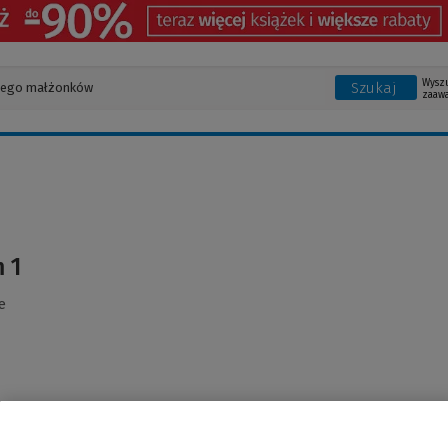
Wysz
Szukaj
zaaw
 1
e