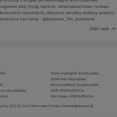
y mroczna, z drugiej zaś napełniająca serce czytelnika
gnione akcji, intryg, tajemnic, niebezpieczeństwa i rozlewu
i nieuleczalne romantyczki, złaknione odrobiny słodyczy, powinny
cam! Katarzyna Ewa Górka - @katherine_the_bookworm
Zwiń opis
2024
Towar w kategorii:
Beletrystyka
,
Społeczno-obyczajowa
36
Wersja publikacji:
Książka papier
 ze skrzydełkami
ISBN:
9788382904734
0.5cm
Kod towaru:
9788382904734
 8a, 120 | 03-343 | Warszawa | Polska |
kontakt@waspos.pl