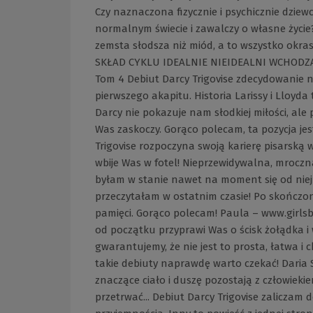
Czy naznaczona fizycznie i psychicznie dzie
normalnym świecie i zawalczy o własne życie?
zemsta słodsza niż miód, a to wszystko okra
SKŁAD CYKLU IDEALNIE NIEIDEALNI WCHODZĄ: 
Tom 4 Debiut Darcy Trigovise zdecydowanie 
pierwszego akapitu. Historia Larissy i Lloyda
Darcy nie pokazuje nam słodkiej miłości, ale
Was zaskoczy. Gorąco polecam, ta pozycja 
Trigovise rozpoczyna swoją karierę pisarską w
wbije Was w fotel! Nieprzewidywalna, mroczna
byłam w stanie nawet na moment się od niej 
przeczytałam w ostatnim czasie! Po skończon
pamięci. Gorąco polecam! Paula – www.girlsb
od początku przyprawi Was o ścisk żołądka i 
gwarantujemy, że nie jest to prosta, łatwa i c
takie debiuty naprawdę warto czekać! Daria S
znaczące ciało i duszę pozostają z człowieki
przetrwać... Debiut Darcy Trigovise zaliczam 