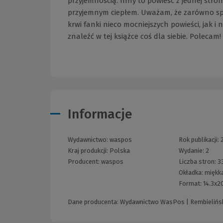
przyjemnością. Inny to powieść z jednej stron
przyjemnym ciepłem. Uważam, że zarówno spra
krwi fanki nieco mocniejszych powieści, jak 
znaleźć w tej książce coś dla siebie. Pole
Informacje
Wydawnictwo:
waspos
Rok publikacji:
Kraj produkcji: Polska
Wydanie:
2
Producent:
waspos
Liczba stron:
3
Okładka:
miękka
Format:
14.3x2
Dane producenta: Wydawnictwo WasPos | Rembielińska