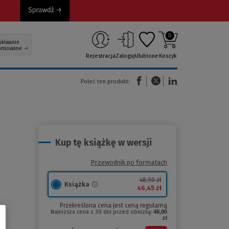
0
ukiwanie
ansowane
Rejestracja
Zaloguj
Ulubione
Koszyk
(Nowe okno)
(Link do innej strony)
(Link do innej strony)
Poleć ten produkt:
Kup tę książkę w wersji
Przewodnik po formatach
48,90 zł
Książka
46,45 zł
Przekreślona cena jest ceną regularną
Najniższa cena z 30 dni przed obniżką:
48,90
zł