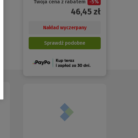
Twoja cena z rabatem
-
5
%
46,45
zł
Nakład wyczerpany
Sprawdź podobne
(Nowe
okno)