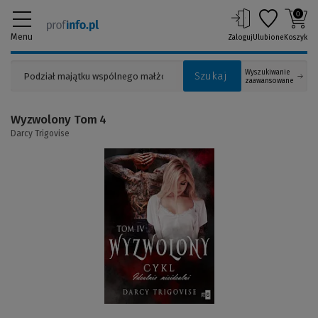
0
Menu
Zaloguj
Ulubione
Koszyk
Wyszukiwanie
Szukaj
zaawansowane
Wyzwolony Tom 4
Darcy Trigovise
(Link
do
innej
strony)