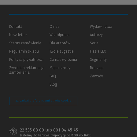
Kontakt
O nas
Wydawnictwa
Newsletter
Współpraca
Autorzy
Status zamówienia
Dla autorów
(Nowe
(Link
Serie
okno)
do
Regulamin sklepu
Twoje sugestie
Hasła LEX
innej
strony)
Polityka prywatności
(Nowe
(Link
Co nas wyróżnia
Segmenty
okno)
do
Zwrot lub reklamacja
Mapa strony
Rodzaje
innej
zamówienia
strony)
FAQ
Zawody
Blog
Zarządzaj preferencjami plików cookie
22 535 88 00 lub 801 04 45 45
Jesteśmy do Państwa dyspozycji od 8:00 do 16:00