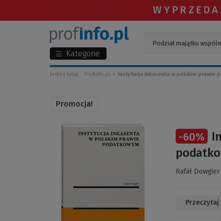
Kategorie
Jesteś tutaj:
Profinfo.pl
Instytucja inkasenta w polskim prawie
Promocja!
(Link
I
-
60
%
do
innej
podatk
strony)
Rafał Dowgier
Przeczytaj