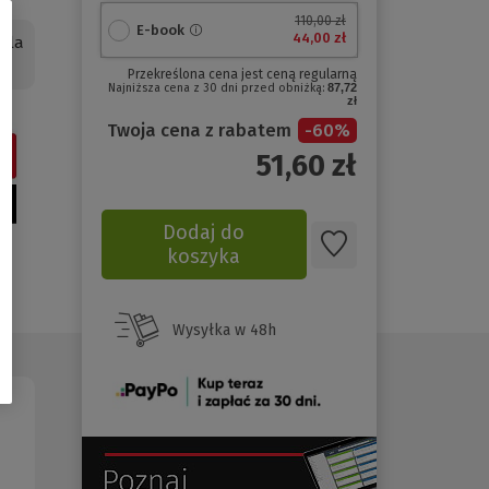
110,00 zł
E-book
44,00 zł
dla
Przekreślona cena jest ceną regularną
Najniższa cena z 30 dni przed obniżką:
87,72
zł
Twoja cena z rabatem
-
60
%
51,60
zł
Dodaj do
koszyka
Wysyłka w 48h
(Nowe
okno)
(Nowe
(Link
okno)
do
innej