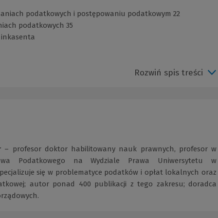
ązaniach podatkowych i postępowaniu podatkowym 22
niach podatkowych 35
i inkasenta
Rozwiń spis treści
r
– profesor doktor habilitowany nauk prawnych, profesor w
awa Podatkowego na Wydziale Prawa Uniwersytetu w
pecjalizuje się w problema­tyce podatków i opłat lokalnych oraz
atkowej; autor ponad 400 publikacji z tego zakresu; doradca
orządowych.