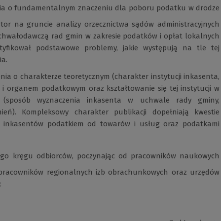
ia o fundamentalnym znaczeniu dla poboru podatku w drodze
utor na gruncie analizy orzecznictwa sądów administracyjnych
chwałodawczą rad gmin w zakresie podatków i opłat lokalnych
tyfikował podstawowe problemy, jakie występują na tle tej
ia.
a o charakterze teoretycznym (charakter instytucji inkasenta,
i organem podatkowym oraz kształtowanie się tej instytucji w
ym (sposób wyznaczenia inkasenta w uchwale rady gminy,
eń). Kompleksowy charakter publikacji dopełniają kwestie
 inkasentów podatkiem od towarów i usług oraz podatkami
ego kręgu odbiorców, poczynając od pracowników naukowych
, pracowników regionalnych izb obrachunkowych oraz urzędów
.