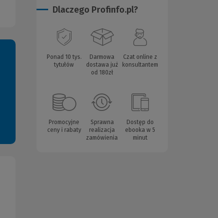
Dlaczego Profinfo.pl?
Ponad 10 tys.
Darmowa
Czat online z
tytułów
dostawa już
konsultantem
od 180zł
Promocyjne
Sprawna
Dostęp do
ceny i rabaty
realizacja
ebooka w 5
zamówienia
minut