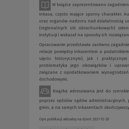
W książce zaprezentowano zagadnien
inkasa, często mające sporny charakter. A
oraz organów nadzoru nad działalnością u
(regionalnych izb obrachunkowych) ziden
instytucji i wskazał na sposoby ich rozwiązan
Opracowanie przedstawia zarówno zagadnieni
relacje pomiędzy inkasentem a podatnikiem 
ujęciu historycznym), jak i praktyczn
problematyka jego obowiązków i uprawni
związane z opodatkowaniem wynagrodzeń
dochodowymi.
Książka adresowana jest do szeroki
poprzez sędziów sądów administracyjnych
gmin, a na samych inkasentach skończywszy
Opis publikacji aktualny na dzień: 2021-12-20