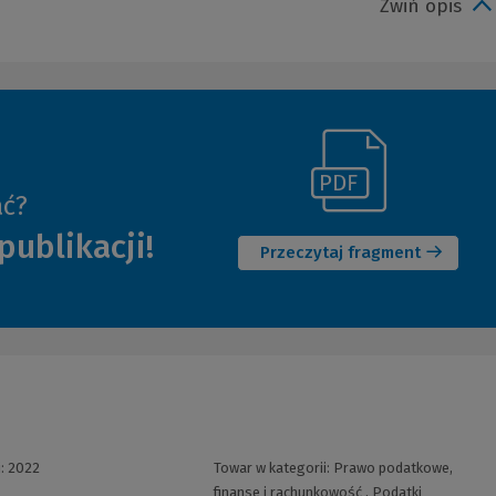
Zwiń opis
(Link
ać?
(Nowe
do
publikacji!
okno)
innej
Przeczytaj fragment
strony)
i:
2022
Towar w kategorii:
Prawo podatkowe,
finanse i rachunkowość
,
Podatki