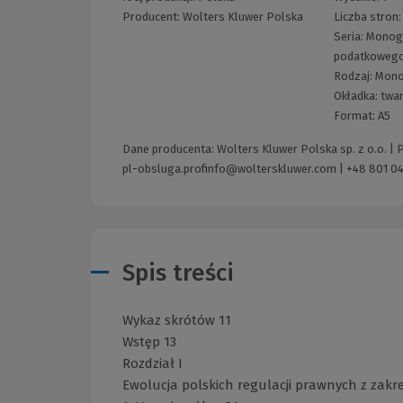
Producent:
Wolters Kluwer Polska
Liczba stron
Seria:
Monogr
podatkoweg
Rodzaj:
Mono
Okładka:
twa
Format:
A5
Dane producenta: Wolters Kluwer Polska sp. z o.o. |
pl-obsluga.profinfo@wolterskluwer.com
|
+48 801 04
Spis treści
Wykaz skrótów 11
Wstęp 13
Rozdział I
Ewolucja polskich regulacji prawnych z zak