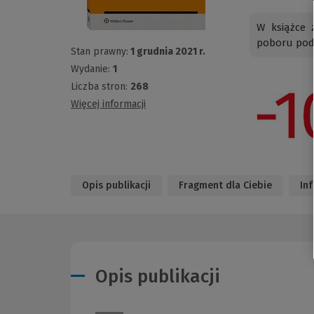
W książce
poboru poda
Stan prawny:
1 grudnia 2021 r.
Wydanie:
1
Liczba stron:
268
Więcej informacji
Opis publikacji
Fragment dla Ciebie
In
Opis publikacji