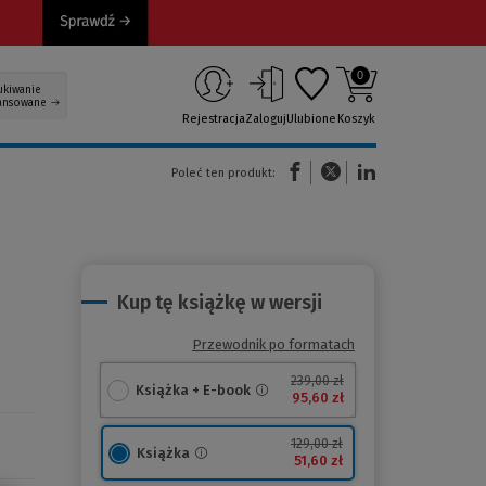
0
ukiwanie
ansowane
Rejestracja
Zaloguj
Ulubione
Koszyk
(Nowe okno)
(Link do innej strony)
(Link do innej strony)
Poleć ten produkt:
Kup tę książkę w wersji
Przewodnik po formatach
239,00 zł
Książka + E-book
95,60 zł
129,00 zł
Książka
51,60 zł