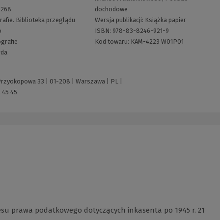
:
268
dochodowe
afie. Biblioteka przeglądu
Wersja publikacji:
Książka papier
o
ISBN:
978-83-8246-921-9
grafie
Kod towaru:
KAM-4223 W01P01
rda
 Przyokopowa 33 | 01-208 | Warszawa | PL |
 45 45
resu prawa podatkowego dotyczących inkasenta po 1945 r. 21