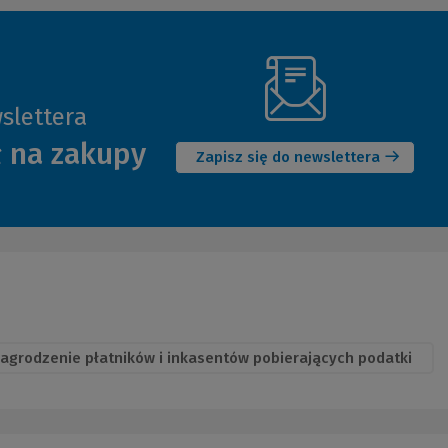
slettera
(Nowe
ł na zakupy
okno)
Zapisz się do newslettera
agrodzenie płatników i inkasentów pobierających podatki