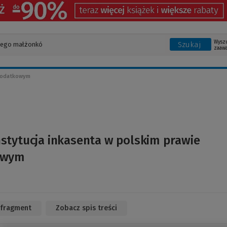
Wysz
Szukaj
zaaw
 podatkowym
nstytucja inkasenta w polskim prawie
owym
 fragment
(Link
Zobacz spis treści
do
innej