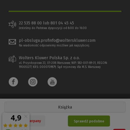
22 535 88 00 lub 801 04 45 45
Jesteśmy do Państwa dyspozycji od 8:00 do 16:00
pl-obsluga.profinfo@wolterskluwer.com
Na wiadomość odpowiemy możliwe jak najszybciej.
Wolters Kluwer Polska Sp. z o.o.
ul. Przyokopowa 33, 01-208 Warszawa; NIP: 583-001-89-31, REGON:
190610277, KRS: 0000709879, Sąd rejonowy dla M.S. Warszawy
Książka
Copyright 1997 - 2026 Wolters Kluwer Polska Sp. z o.o.
Nakład wyczerpany
Sprawdź podobne