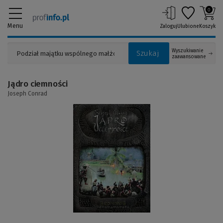
0
Menu
Zaloguj
Ulubione
Koszyk
Wyszukiwanie
Szukaj
zaawansowane
Jądro ciemności
Joseph Conrad
(Link
do
innej
strony)