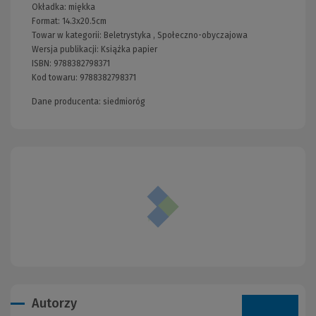
Okładka:
miękka
Format:
14.3x20.5cm
Towar w kategorii:
Beletrystyka
,
Społeczno-obyczajowa
Wersja publikacji:
Książka papier
ISBN:
9788382798371
Kod towaru:
9788382798371
Dane producenta: siedmioróg
Autorzy