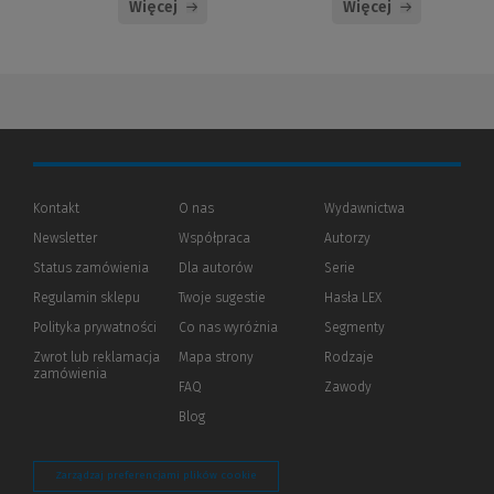
Więcej
Więcej
Kontakt
O nas
Wydawnictwa
Newsletter
Współpraca
Autorzy
Status zamówienia
Dla autorów
(Nowe
(Link
Serie
okno)
do
Regulamin sklepu
Twoje sugestie
Hasła LEX
innej
strony)
Polityka prywatności
(Nowe
(Link
Co nas wyróżnia
Segmenty
okno)
do
Zwrot lub reklamacja
Mapa strony
Rodzaje
innej
zamówienia
strony)
FAQ
Zawody
Blog
Zarządzaj preferencjami plików cookie